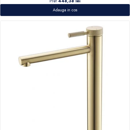
Pret
448,38 lei
Adauga in cos