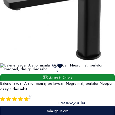
7
Livrare in 24 ore
Baterie lavoar Alano, montaj pe lavoar, Negru mat, perlator Neoperl,
design deosebit
(1)
Pret
537,80 lei
Adauga in cos