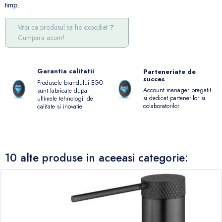
timp.
Vrei ca produsul sa fie expediat
Cumpara acum!
Garantia calitatii
Parteneriate de
succes
Produsele brandului EGO
Account manager pregatit
sunt fabricate dupa
si dedicat partenerilor si
ultimele tehnologii de
colaboratorilor
calitate si inovatie
10 alte produse in aceeasi categorie: