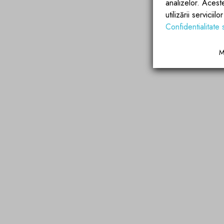
analizelor. Acest
utilizării servicii
Confidentialitate 
M