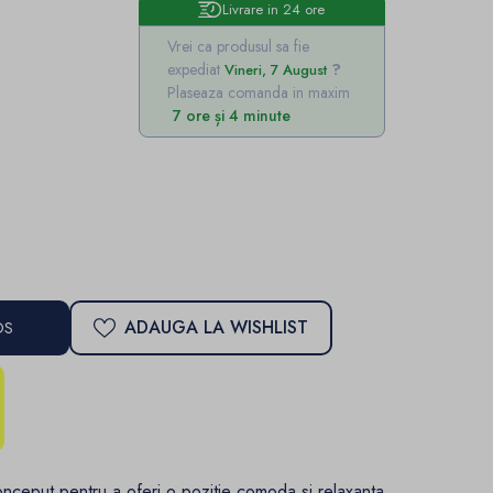
Livrare in 24 ore
Vrei ca produsul sa fie
expediat
Vineri, 7 August
Plaseaza comanda in maxim
7 ore și 4 minute
ADAUGA LA WISHLIST
OS
nceput pentru a oferi o pozitie comoda si relaxanta