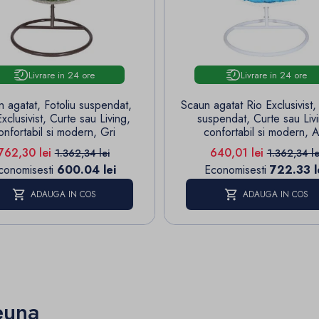
Livrare in 24 ore
Livrare in 24 ore
 agatat, Fotoliu suspendat,
Scaun agatat Rio Exclusivist, 
xclusivist, Curte sau Living,
suspendat, Curte sau Liv
onfortabil si modern, Gri
confortabil si modern, A
Pret
Pret de baza
Pret
Pret de ba
762,30 lei
640,01 lei
1.362,34 lei
1.362,34 le
conomisesti
600.04 lei
Economisesti
722.33 l
ADAUGA IN COS
ADAUGA IN COS
euna