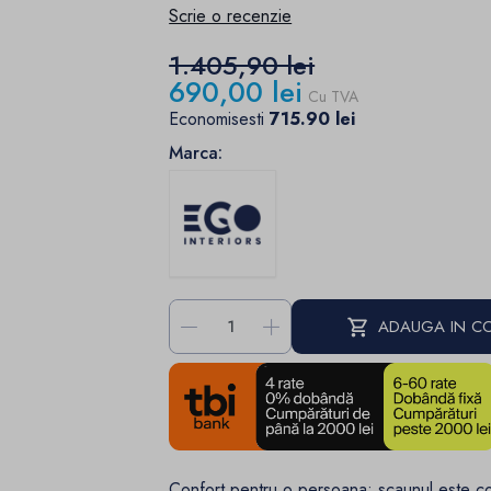
Scrie o recenzie
1.405,90 lei
690,00 lei
Cu TVA
Economisesti
715.90 lei
Marca:
-
+
ADAUGA IN C
Confort pentru o persoana: scaunul este co