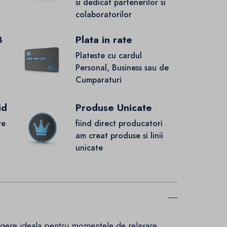
si dedicat partenerilor si
colaboratorilor
8
Plata in rate
Plateste cu cardul
Personal, Business sau de
Cumparaturi
id
Produse Unicate
re
fiind direct producatori
.
am creat produse si linii
unicate
legere ideala pentru momentele de relaxare