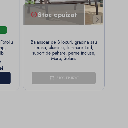
Stoc epuizat


Fotoliu
Balansoar de 3 locuri, gradina sau
Fotoli
ing,
terasa, aluminiu, iluminare Led,
360°, 
lb
suport de pahare, perne incluse,
Maro, Solaris
za
i
ei
E
STOC EPUIZAT