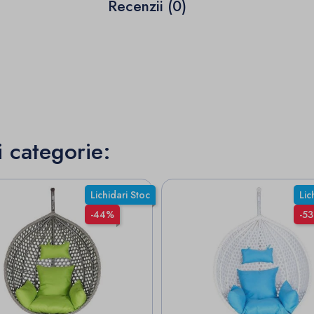
Recenzii (0)
i categorie:
Lichidari Stoc
Lic
-44%
-5