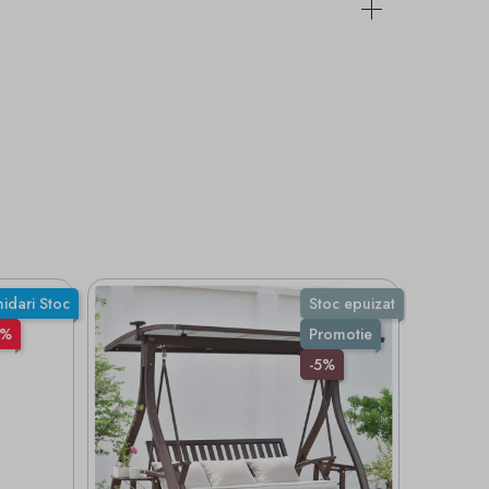
hidari Stoc
Stoc epuizat
3%
Promotie
-5%