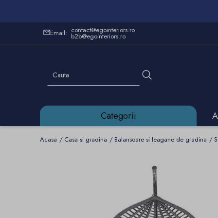
contact@egointeriors.ro
Email:
b2b@egointeriors.ro
Categorii
A
Acasa
Casa si gradina
Balansoare si leagane de gradina
S