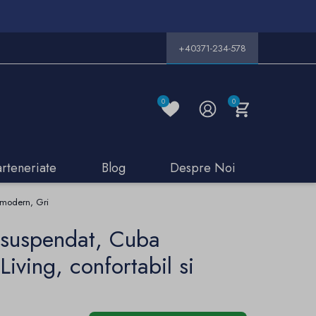
+40371-234-578
0
0
arteneriate
Blog
Despre Noi
i modern, Gri
u suspendat, Cuba
Living, confortabil si