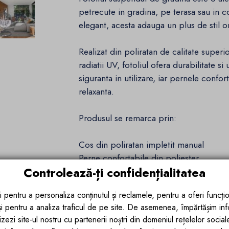
petrecute in gradina, pe terasa sau in c
elegant, acesta adauga un plus de stil ori
Realizat din poliratan de calitate superi
radiatii UV, fotoliul ofera durabilitate s
siguranta in utilizare, iar pernele confo
relaxanta.
Produsul se remarca prin:
Cos din poliratan impletit manual
Perne confortabile din poliester
Controlează-ți confidențialitatea
Materiale de calitate superioara
Asamblare usoara
i pentru a personaliza conținutul și reclamele, pentru a oferi funcțio
Design modern si elegant
 și pentru a analiza traficul de pe site. De asemenea, împărtășim in
Cadru stabil si rezistent
zezi site-ul nostru cu partenerii noștri din domeniul rețelelor sociale, 