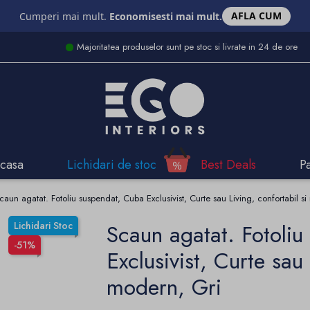
AFLA CUM
Cumperi mai mult.
Economisesti mai mult.
Majoritatea produselor sunt pe stoc si livrate in 24 de ore
casa
Lichidari de stoc
Best Deals
P
caun agatat. Fotoliu suspendat, Cuba Exclusivist, Curte sau Living, confortabil s
Lichidari Stoc
Scaun agatat. Fotoli
-51%
Exclusivist, Curte sau 
modern, Gri