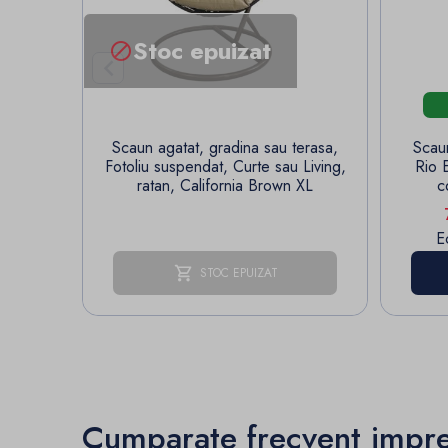
Stoc epuizat


Scaun agatat, gradina sau terasa,
Scaun
Fotoliu suspendat, Curte sau Living,
Rio E
ratan, California Brown XL
c
E
STOC EPUIZAT
Cumparate frecvent impr