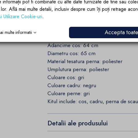
e informații pot fi combinate cu alte date furnizate de tine sau cole
Caracteristici tehnice:
lor lor. Află mai multe detalii, inclusiv despre cum îți poți retrage aco
si Utilizare Cookie-uri
.
Dimensiuni cos: 109 x 65 x 113 cm
Dimensiuni baza: 100 cm
Accepta toat
ai multe informatii
Inaltime totala: 195 cm
Adancime cos: 64 cm
Diametru cos: 65 cm
Material tesatura perna: poliester
Umplutura perna: poliester
Culoare cos: gri
Culoare cadru: negru
Culoare perne: gri
Kitul include: cos, cadru, perna de sca
Detalii ale produsului