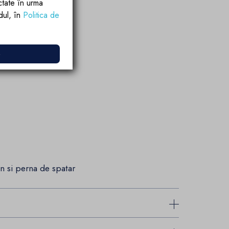
ctate în urma
rdul, în
Politica de
e
un si perna de spatar