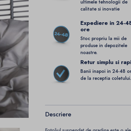
ultimele tehnologii de
calitate si inovatie
Expediere in 24-4
ore
Stoc propriu la mii de
produse in depozitele
noastre.
Retur simplu si rap
Banii inapoi in 24-48 o
de la receptia coletului
Descriere
Fotoliul suspendat de gradina este o a