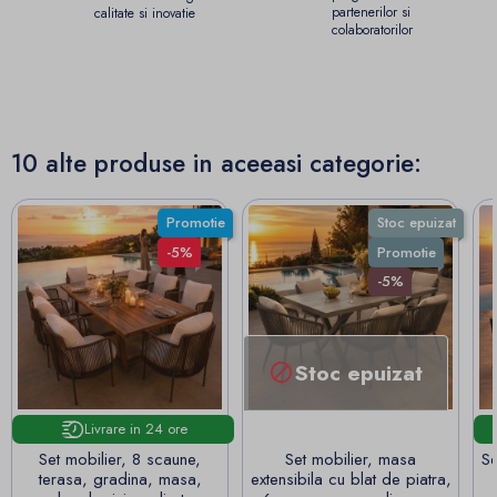
partenerilor si
calitate si inovatie
colaboratorilor
10 alte produse in aceeasi categorie:
Promotie
Stoc epuizat
-5%
Promotie
-5%
Stoc epuizat

Livrare in 24 ore
Set mobilier, 8 scaune,
Set mobilier, masa
Se
terasa, gradina, masa,
extensibila cu blat de piatra,