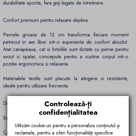
durabilitate sporita, fara griji legate de intretinere.
Confort premium pentru relaxare deplina
Pernele groase de 12 cm transforma fiecare moment
petrecut in aer liber intr-o experienta de confort absolut.
Atat canapeaua, cat si fotoliile sunt dotate cu perne pentru
sezut si spatar, concepute pentru a sustine corpul intr-o
pozitie ergonomica si relaxanta.
Materialele textile sunt placute la atingere si rezistente,
ideale pentru utilizare frecventa.
Controlează-ți
Dimensiuni si configuratie echilibrata
confidențialitatea
Setul Edenia de la Ego Interiors include:
Utilizăm cookie-uri pentru a personaliza conținutul și
Canapea 2 locuri: 210 x 97 x 83 cm
reclamele, pentru a oferi funcționalități specifice