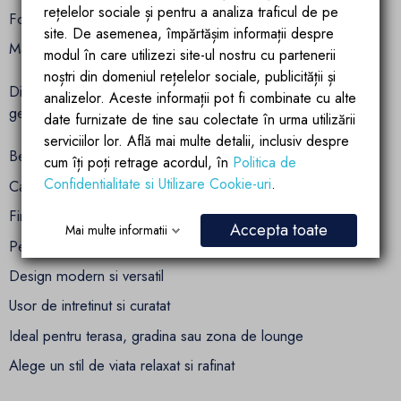
rețelelor sociale și pentru a analiza traficul de pe
Fotolii (2 bucati): 100 x 97 x 83 cm
site. De asemenea, împărtășim informații despre
Masuta de cafea: 110 x 55 x 38 cm
modul în care utilizezi site-ul nostru cu partenerii
noștri din domeniul rețelelor sociale, publicității și
Dimensiunile sunt perfect echilibrate pentru a oferi spatiu
analizelor. Aceste informații pot fi combinate cu alte
generos de relaxare, fara a aglomera zona.
date furnizate de tine sau colectate în urma utilizării
serviciilor lor. Află mai multe detalii, inclusiv despre
Beneficii esentiale ale setului Edenia Ego Interiors:
cum îți poți retrage acordul, în
Politica de
Confidentialitate si Utilizare Cookie-uri
.
Cadru solid din aluminiu rezistent la intemperii
Finisaj elegant cu efect de lemn natural
Accepta toate
Mai multe informatii
Perne groase pentru confort superior
Design modern si versatil
Usor de intretinut si curatat
Ideal pentru terasa, gradina sau zona de lounge
Alege un stil de viata relaxat si rafinat