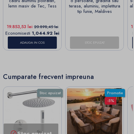
cadru aluminiu poliratan,
6 persoane, gradina sau
sc
lemn masiv de Tec, Tess
terasa, aluminiu, impletitura
al
tip funie, Maldives
Pret
Pret de baza
Pr
19.853,53 lei
1
20.898,45 lei
Economisesti
1,044.92 lei
ADAUGA IN COS
STOC EPUIZAT
Cumparate frecvent impreuna
Stoc epuizat
Promotie
-5%
Stoc epuizat
