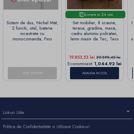
Livrare in 24 ore
Sistem de dus, Nichel Mat,
Set mobilier, 8 scaune,
C
2 functii, otel, baterie
terasa, gradina, masa,
incastrata cu
cadru aluminiu poliratan,
monocomanda, Fino
lemn masiv de Tec, Tess
i
Pret
Pret de baza
19.853,53 lei
20.898,45 lei
Economisesti
1,044.92 lei
STOC EPUIZAT
ADAUGA IN COS
Link-uri Utile
Politica de Confidentialitate si Utilizare Cookie-uri