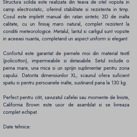
Structura solida este realizata din teava de otel vopsita in
camp electrostatic, oferind stabilitate si rezistenta in timp.
Cosul este impletit manual din ratan sintetic 3D de inalta
calitate, cu un finisaj maro natural, complet rezistent la
conditii meteorologice. Metalul, lantul si carligul sunt vopsite
in aceeasi nuanta, completand un aspect uniform si elegant.
Confortul este garantat de pernele moi din material textil
(policotton), impermeabile si detasabile. Setul include o
perna mare, una mica si un sprijin suplimentar pentru zona
capului. Datorita dimensiunilor XL, scaunul ofera suficient
spatiu si pentru persoanele inalte, sustinand pana la 130 kg.
Perfect pentru citit, savuratul cafelei sau momente de liniste,
California Brown este usor de asamblat si se livreaza
complet echipat.
Date tehnice: