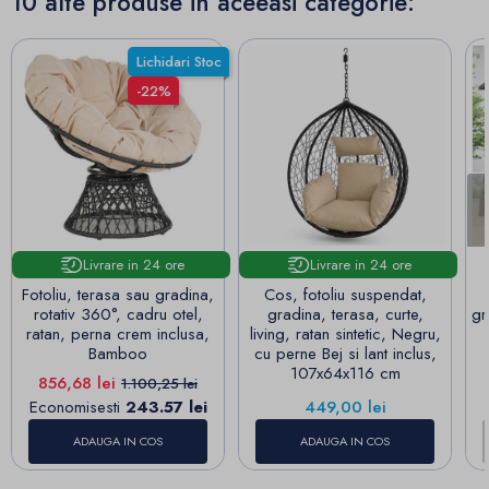
10 alte produse in aceeasi categorie:
Lichidari Stoc
-22%
Livrare in 24 ore
Livrare in 24 ore
Fotoliu, terasa sau gradina,
Cos, fotoliu suspendat,
rotativ 360°, cadru otel,
gradina, terasa, curte,
gr
ratan, perna crem inclusa,
living, ratan sintetic, Negru,
Bamboo
cu perne Bej si lant inclus,
107x64x116 cm
Pret
Pret de baza
856,68 lei
1.100,25 lei
Pret
Economisesti
243.57 lei
449,00 lei
ADAUGA IN COS
ADAUGA IN COS