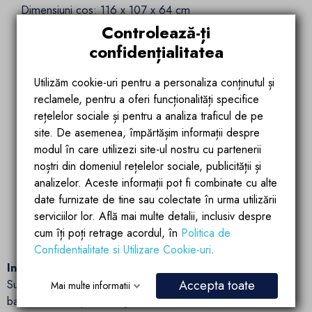
Dimensiuni cos: 116 x 107 x 64 cm
Controlează-ți
Dimensiuni cadru: 203 x 105 cm
confidențialitatea
Greutate suportata: 130 kg
Utilizăm cookie-uri pentru a personaliza conținutul și
reclamele, pentru a oferi funcționalități specifice
Material cos: ratan sintetic impletit 3D
rețelelor sociale și pentru a analiza traficul de pe
site. De asemenea, împărtășim informații despre
Cadru: otel vopsit maro
modul în care utilizezi site-ul nostru cu partenerii
noștri din domeniul rețelelor sociale, publicității și
Culoare perne: crem
analizelor. Aceste informații pot fi combinate cu alte
date furnizate de tine sau colectate în urma utilizării
Material perne: policotton
serviciilor lor. Află mai multe detalii, inclusiv despre
cum îți poți retrage acordul, în
Politica de
Componente: cadru, cos, perna mare, perna mica
Confidentialitate si Utilizare Cookie-uri
.
Informatii suplimentare:
Suruburile si toate elementele de montaj sunt depozitate in
Accepta toate
Mai multe informatii
baza cadrului, pentru siguranta si acces facil. Produsul se