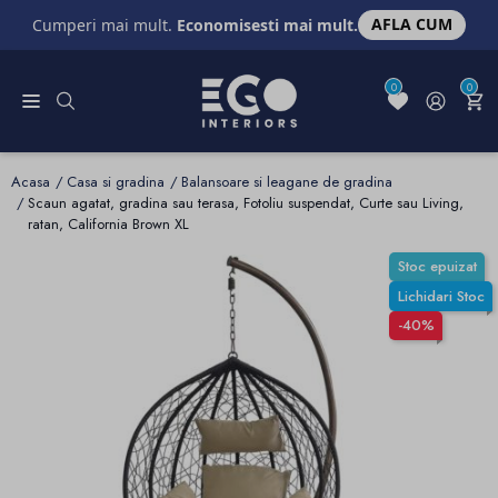
AFLA CUM
Cumperi mai mult.
Economisesti mai mult.
0
0
Acasa
Casa si gradina
Balansoare si leagane de gradina
Scaun agatat, gradina sau terasa, Fotoliu suspendat, Curte sau Living,
ratan, California Brown XL
Stoc epuizat
Lichidari Stoc
-40%