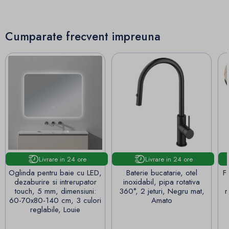
Cumparate frecvent impreuna
Livrare in 24 ore
Livrare in 24 ore
Oglinda pentru baie cu LED,
Baterie bucatarie, otel
F
dezaburire si intrerupator
inoxidabil, pipa rotativa
touch, 5 mm, dimensiuni:
360°, 2 jeturi, Negru mat,
r
60-70x80-140 cm, 3 culori
Amato
reglabile, Louie