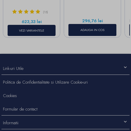
(15)
Pret
296,76 lei
Pret
623,33 lei
ADAUGA IN COS
VEZI VARIANTELE
Link-uri Utile
Politica de Confidentialitate si Utilizare Cookie-uri
Cookies
Formular de contact
Informatii