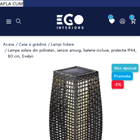
AFLA CUM
0
0
Acasa
Casa si gradina
Lampi Solare
Lampa solara din poliratan, senzor amurg, baterie inclusa, protectie IP44,
80 cm, Evelyn
Stoc epuizat
Promotie
-5%