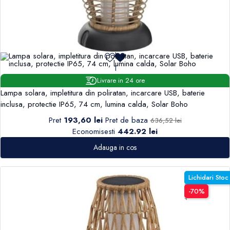
1
Livrare in 24 ore
Lampa solara, impletitura din poliratan, incarcare USB, baterie
inclusa, protectie IP65, 74 cm, lumina calda, Solar Boho
Pret
193,60 lei
Pret de baza
636,52 lei
Economisesti
442.92 lei
Adauga in cos
Lichidari Stoc
-70%