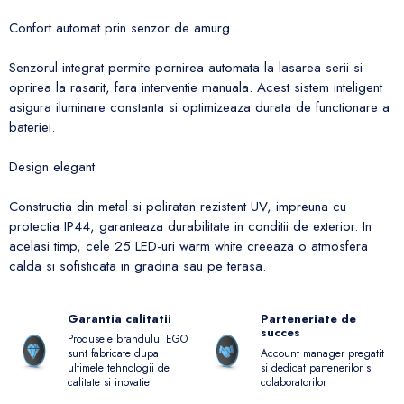
Confort automat prin senzor de amurg
Senzorul integrat permite pornirea automata la lasarea serii si
oprirea la rasarit, fara interventie manuala. Acest sistem inteligent
asigura iluminare constanta si optimizeaza durata de functionare a
bateriei.
Design elegant
Constructia din metal si poliratan rezistent UV, impreuna cu
protectia IP44, garanteaza durabilitate in conditii de exterior. In
acelasi timp, cele 25 LED-uri warm white creeaza o atmosfera
calda si sofisticata in gradina sau pe terasa.
Garantia calitatii
Parteneriate de
succes
Produsele brandului EGO
Account manager pregatit
sunt fabricate dupa
si dedicat partenerilor si
ultimele tehnologii de
colaboratorilor
calitate si inovatie