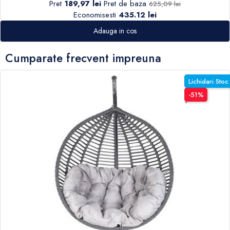
Pret
189,97 lei
Pret de baza
625,09 lei
Economisesti
435.12 lei
Adauga in cos
Cumparate frecvent impreuna
Lichidari Stoc
-51%