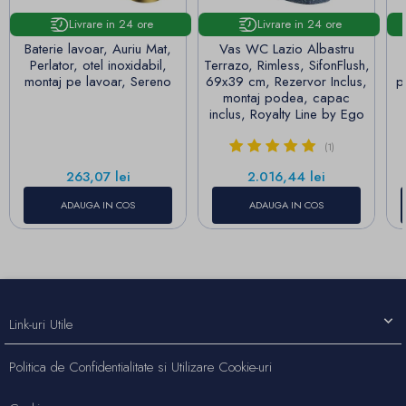
Livrare in 24 ore
Livrare in 24 ore
Baterie lavoar, Auriu Mat,
Vas WC Lazio Albastru
Perlator, otel inoxidabil,
Terrazo, Rimless, SifonFlush,
montaj pe lavoar, Sereno
69x39 cm, Rezervor Inclus,
p
montaj podea, capac
inclus, Royalty Line by Ego
(1)
Pret
Pret
263,07 lei
2.016,44 lei
ADAUGA IN COS
ADAUGA IN COS
Link-uri Utile
Politica de Confidentialitate si Utilizare Cookie-uri