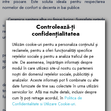
intre pisoare. Este solutia ideala pentru respectarea
normelor de confort si decenta in bai publice.
Ceramica sanitara alba cu finisaj lucios: Suprafata neteda
Controlează-ți
si stralucitoare este usor de curatat si intretinut, fiind
rezistenta la umiditate, pete si bacterii, ceea ce garanteaza
confidențialitatea
un nivel ridicat de igiena.
Utilizăm cookie-uri pentru a personaliza conținutul și
Dimensiuni optimizate – 72 x 40 x 9 cm: Proportii
reclamele, pentru a oferi funcționalități specifice
perfecte pentru a oferi separare eficienta fara a incarca
rețelelor sociale și pentru a analiza traficul de pe
spatiul. Se monteaza usor si asigura un aspect ordonat si
site. De asemenea, împărtășim informații despre
profesional.
modul în care utilizezi site-ul nostru cu partenerii
noștri din domeniul rețelelor sociale, publicității și
Durabilitate marca Ego Interiors: Realizat din ceramica
analizelor. Aceste informații pot fi combinate cu alte
de inalta calitate, Privado este conceput pentru a rezista in
date furnizate de tine sau colectate în urma utilizării
timp, chiar si in spatii cu trafic intens, pastrandu-si aspectul si
serviciilor lor. Află mai multe detalii, inclusiv despre
functionalitatea intacte.
cum îți poți retrage acordul, în
Politica de
Confidentialitate si Utilizare Cookie-uri
.
Privado de la Ego Interiors este alegerea ideala pentru