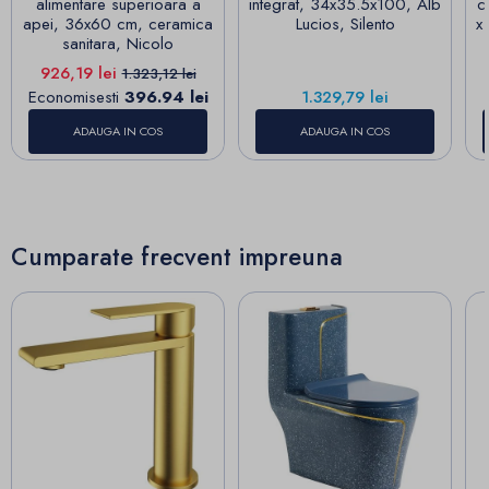
alimentare superioara a
integrat, 34x35.5x100, Alb
c
apei, 36x60 cm, ceramica
Lucios, Silento
x
sanitara, Nicolo
Pret
Pret de baza
926,19 lei
1.323,12 lei
Pret
Economisesti
396.94 lei
1.329,79 lei
ADAUGA IN COS
ADAUGA IN COS
Cumparate frecvent impreuna