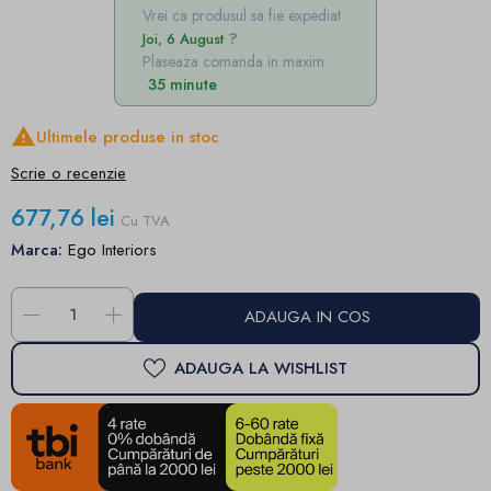
Vrei ca produsul sa fie expediat
Joi, 6 August
Plaseaza comanda in maxim
35 minute

Ultimele produse in stoc
Scrie o recenzie
677,76 lei
Cu TVA
Marca:
Ego Interiors
-
+
ADAUGA IN COS
ADAUGA LA WISHLIST