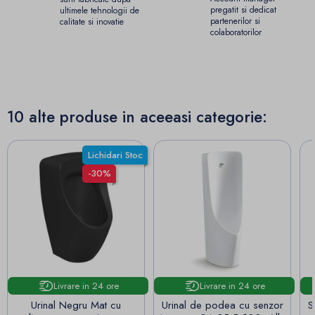
pregatit si dedicat
ultimele tehnologii de
partenerilor si
calitate si inovatie
colaboratorilor
10 alte produse in aceeasi categorie:
Lichidari Stoc
-30%
Livrare in 24 ore
Livrare in 24 ore
Urinal Negru Mat cu
Urinal de podea cu senzor
S