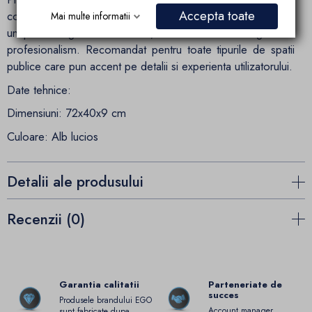
Accepta toate
completarea si optimizarea bailor moderne, oferind nu doar
Mai multe informatii
un plus de igiena si discretie, ci si o nota de eleganta si
profesionalism. Recomandat pentru toate tipurile de spatii
publice care pun accent pe detalii si experienta utilizatorului.
Date tehnice:
Dimensiuni: 72x40x9 cm
Culoare: Alb lucios
Detalii ale produsului
Recenzii (0)
Garantia calitatii
Parteneriate de
succes
Produsele brandului EGO
Account manager
sunt fabricate dupa