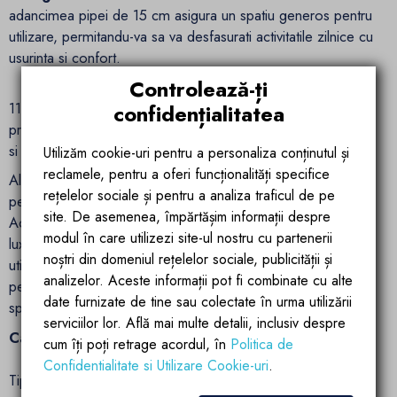
adancimea pipei de 15 cm asigura un spatiu generos pentru
utilizare, permitandu-va sa va desfasurati activitatile zilnice cu
usurinta si confort.
Controlează-ți
Flux de Apa Ideal:
Cu o inaltime a debitului de apa de
11.2 cm, bateria Pilar ofera un flux constant si optim,
confidențialitatea
prevenind stropirea excesiva si asigurand o utilizare placuta
si eficienta.
Utilizăm cookie-uri pentru a personaliza conținutul și
reclamele, pentru a oferi funcționalități specifice
Alegeti
bateria de lavoar Pilar de la Ego Interiors
rețelelor sociale și pentru a analiza traficul de pe
pentru a imbina perfect functionalitatea cu stilul sofisticat.
site. De asemenea, împărtășim informații despre
Acest accesoriu esential nu doar ca va adauga o nota de
modul în care utilizezi site-ul nostru cu partenerii
lux baii dumneavoastra, dar va oferi si o experienta de
noștri din domeniul rețelelor sociale, publicității și
utilizare superioara. Investiti in calitate, eleganta si
analizelor. Aceste informații pot fi combinate cu alte
performanta cu bateria Pilar si transformati-va baia intr-un
date furnizate de tine sau colectate în urma utilizării
spatiu modern si elegant, pe care il veti adora zi de zi.
serviciilor lor. Află mai multe detalii, inclusiv despre
Caracteristici tehnice:
cum îți poți retrage acordul, în
Politica de
Confidentialitate si Utilizare Cookie-uri
.
Tip baterie: lavoar