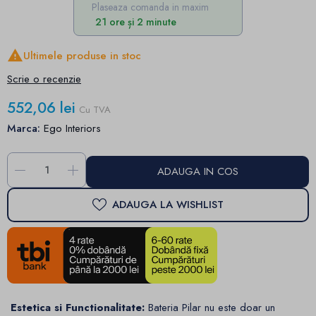
Plaseaza comanda in maxim
21 ore și 2 minute

Ultimele produse in stoc
Scrie o recenzie
552,06 lei
Cu TVA
Marca:
Ego Interiors
-
+
ADAUGA IN COS
ADAUGA LA WISHLIST
Estetica si Functionalitate:
Bateria Pilar nu este doar un