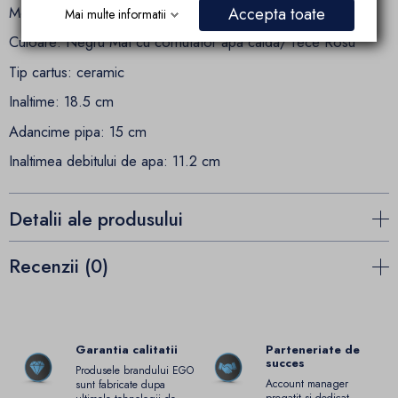
Montaj: pe lavoar
Accepta toate
Mai multe informatii
Culoare: Negru Mat cu comutator apa calda/ rece Rosu
Tip cartus: ceramic
Inaltime: 18.5 cm
Adancime pipa: 15 cm
Inaltimea debitului de apa: 11.2 cm
Detalii ale produsului
Recenzii (0)
Garantia calitatii
Parteneriate de
succes
Produsele brandului EGO
Account manager
sunt fabricate dupa
pregatit si dedicat