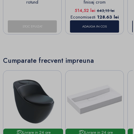
rotund
finisaj crom
Pret
Pret de baza
514,52 lei
643,15 lei
Economisesti
128.63 lei
STOC EPUIZAT
ADAUGA IN COS
Cumparate frecvent impreuna
Livrare in 24 ore
Livrare in 24 ore