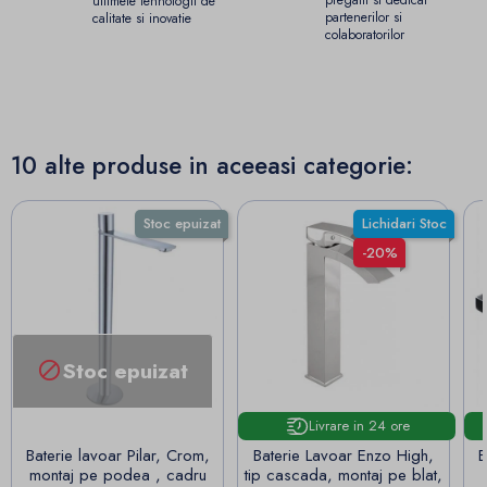
ultimele tehnologii de
partenerilor si
calitate si inovatie
colaboratorilor
10 alte produse in aceeasi categorie:
Stoc epuizat
Lichidari Stoc
-20%
Stoc epuizat

Livrare in 24 ore
Baterie lavoar Pilar, Crom,
Baterie Lavoar Enzo High,
B
montaj pe podea , cadru
tip cascada, montaj pe blat,