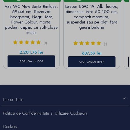
Vas WC New Santa Rimless,
Lavoar EGO 19, Alb, lucios,
69x46 cm, Rezervor
dimensiuni intre 50-100 cm,
Incorporat, Negru Mat,
compozit marmura,
Power Colour, montaj
suspendat sau pe blat, fara
podea, capac cu soft-close
gaura baterie
inclus
(4)
(1)
Pret
2.201,75 lei
Pret
637,59 lei
ADAUGA IN COS
VEZI VARIANTELE
Link-uri Utile
Politica de Confidentialitate si Utilizare Cookie-uri
Cookies