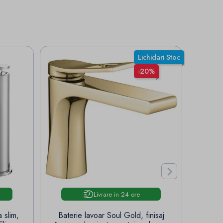
Lichidari Stoc
-20%

Livrare in 24 ore
 slim,
Baterie lavoar Soul Gold, finisaj
Baterie