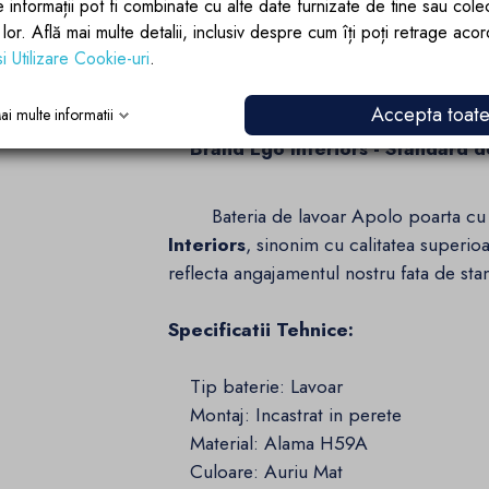
e informații pot fi combinate cu alte date furnizate de tine sau cole
lor lor. Află mai multe detalii, inclusiv despre cum îți poți retrage aco
Realizata din alama de calitate sup
si Utilizare Cookie-uri
.
durabilitatea sa, bateria este proiectata 
constructiei din alama contribuie la per
Accepta toat
ai multe informatii
Brand Ego Interiors - Standard d
Bateria de lavoar Apolo poarta cu
Interiors
, sinonim cu calitatea superioa
reflecta angajamentul nostru fata de stand
Specificatii Tehnice:
Tip baterie: Lavoar
Montaj: Incastrat in perete
Material: Alama H59A
Culoare: Auriu Mat