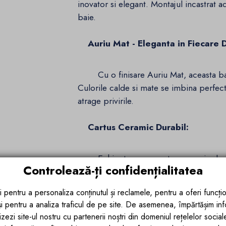
inovator si elegant. Montajul incastrat a
baie.
Auriu Mat - Eleganta in Fiecare D
Cu o finisare Auriu Mat, aceasta bate
Culorile calde si mate se imbina perfec
atrage privirile.
Cartus Ceramic Durabil:
Echipata cu un cartus ceramic de inalt
Controlează-ți confidențialitatea
exceptionala, sustinuta de impresionant
sistem asigura un control precis al debit
i pentru a personaliza conținutul și reclamele, pentru a oferi funcțio
 și pentru a analiza traficul de pe site. De asemenea, împărtășim in
Constructie Solida din Alama H
zezi site-ul nostru cu partenerii noștri din domeniul rețelelor sociale, 