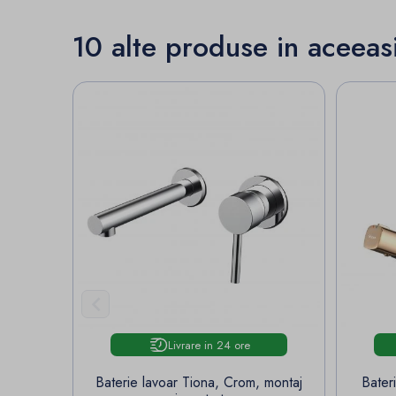
10 alte produse in aceeas

Livrare in 24 ore
Baterie lavoar Tiona, Crom, montaj
Bater