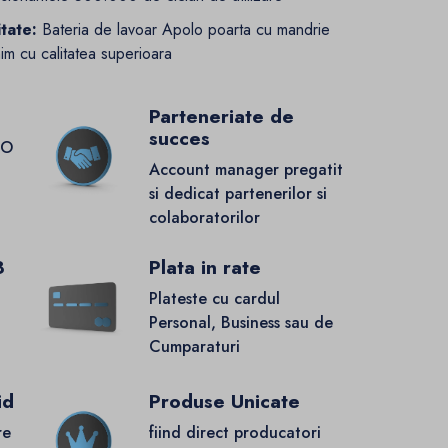
itate:
Bateria de lavoar Apolo poarta cu mandrie
nim cu calitatea superioara
Parteneriate de
succes
GO
Account manager pregatit
si dedicat partenerilor si
colaboratorilor
8
Plata in rate
Plateste cu cardul
Personal, Business sau de
Cumparaturi
id
Produse Unicate
re
fiind direct producatori