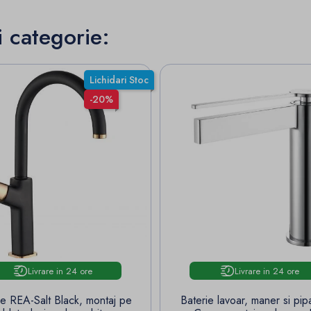
i categorie:
Lichidari Stoc
-20%
Livrare in 24 ore
Livrare in 24 ore
ie REA-Salt Black, montaj pe
Baterie lavoar, maner si pipa