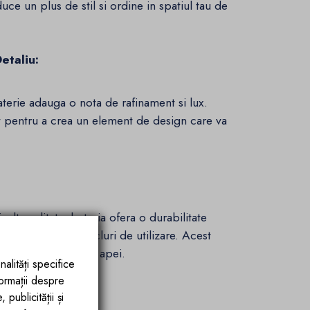
duce un plus de stil si ordine in spatiul tau de
etaliu:
rie adauga o nota de rafinament si lux.
t pentru a crea un element de design care va
a calitate, bateria ofera o durabilitate
ele 500.000 de cicluri de utilizare. Acest
ului si temperaturii apei.
nalități specifice
formații despre
59A:
publicității și