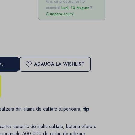
Vrei ca produsul sa fie
expediat
Luni, 10 August
Cumpara acum!
ADAUGA LA WISHLIST
OS
alizata din alama de calitate superioara,
tip
.
artus ceramic de inalta calitate, bateria ofera o
esionantele 500.000 de cicluri de utilizare