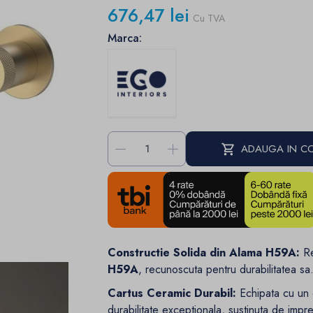
676,47 lei
Cu TVA
Marca:
-
+
ADAUGA IN C
Constructie Solida din Alama H59A:
Re
H59A
, recunoscuta pentru durabilitatea sa
Cartus Ceramic Durabil:
Echipata cu un c
durabilitate exceptionala, sustinuta de impr