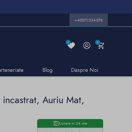
+40371-234-578
0
0
arteneriate
Blog
Despre Noi
 incastrat, Auriu Mat,
Livrare in 24 ore