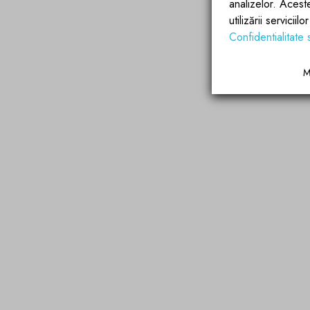
analizelor. Acest
utilizării servicii
Confidentialitate 
M