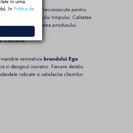
ctate în urma
rdul, în
Politica de
erioara,
tip H59A
, recunoscuta pentru
pentru a rezista testului timpului. Calitatea
formanta si longevitatea produsului.
e
e Calitate:
 mandrie semnatura
brandului Ego
ra si designul inovator. Fiecare detaliu
ardele ridicate si satisfactia clientilor.