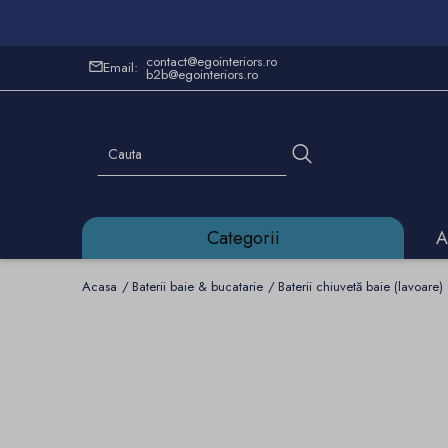
contact@egointeriors.ro
Email:
b2b@egointeriors.ro
Categorii
A
Acasa
Baterii baie & bucatarie
Baterii chiuvetă baie (lavoare)