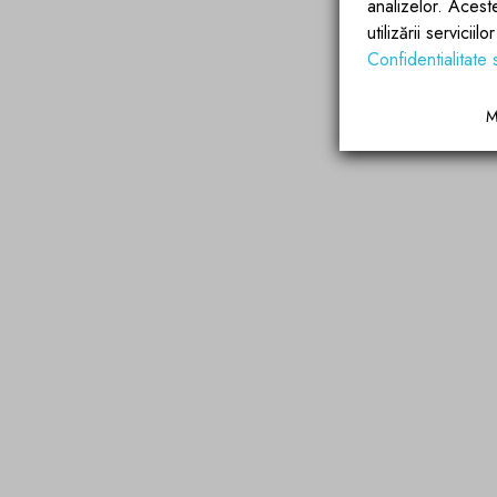
analizelor. Acest
utilizării servicii
Confidentialitate 
M