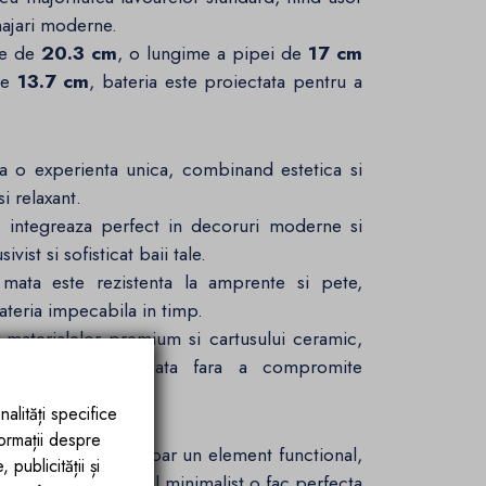
najari moderne.
me de
20.3 cm
, o lungime a pipei de
17 cm
 de
13.7 cm
, bateria este proiectata pentru a
 o experienta unica, combinand estetica si
si relaxant.
integreaza perfect in decoruri moderne si
ist si sofisticat baii tale.
mata este rezistenta la amprente si pete,
ateria impecabila in timp.
 materialelor premium si cartusului ceramic,
 utilizare indelungata fara a compromite
nalități specifice
Ego Interiors?
formații despre
ta baterie nu este doar un element functional,
publicității și
optimizate si designul minimalist o fac perfecta