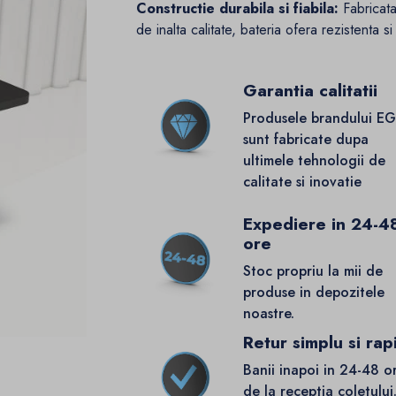
Constructie durabila si fiabila:
Fabricata
de inalta calitate, bateria ofera rezistenta 
Garantia calitatii
Produsele brandului E
sunt fabricate dupa
ultimele tehnologii de
calitate si inovatie
Expediere in 24-4
ore
Stoc propriu la mii de
produse in depozitele
noastre.
Retur simplu si rap
Banii inapoi in 24-48 o
de la receptia coletului