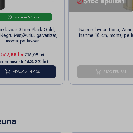
Stoc epuizat

Livrare in 24 ore
ie lavoar Storm Black Gold,
Baterie lavoar Tiona, Auriu
j Negru Mat/Auriu, galvanizat,
inaltime 18 cm, montaj pe l
montaj pe lavoar
Pret
Pret de baza
572,88 lei
716,09 lei
conomisesti
143.22 lei
ADAUGA IN COS
STOC EPUIZAT
euna