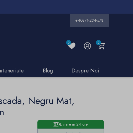
+40371-234-578
0
0
arteneriate
Blog
Despre Noi
ascada, Negru Mat,
on
Livrare in 24 ore