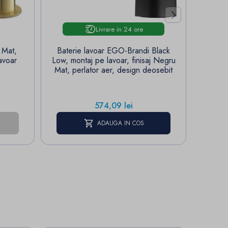

Livrare in 24 ore
 Mat,
Baterie lavoar EGO-Brandi Black
Bater
avoar
Low, montaj pe lavoar, finisaj Negru
lavoar,
Mat, perlator aer, design deosebit
Pret
574,09 lei
ADAUGA IN COS