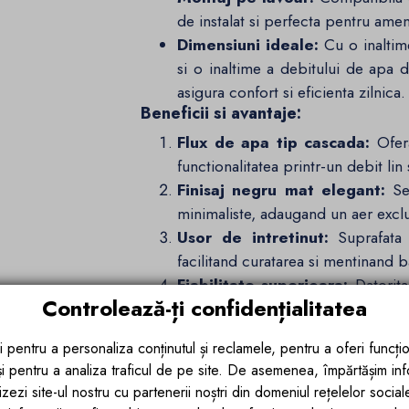
de instalat si perfecta pentru ame
Dimensiuni ideale:
Cu o inalti
si o inaltime a debitului de apa
asigura confort si eficienta zilnica.
Beneficii si avantaje:
Flux de apa tip cascada:
Ofera
functionalitatea printr-un debit lin 
Finisaj negru mat elegant:
Se 
minimaliste, adaugand un aer exclusiv
Usor de intretinut:
Suprafata 
facilitand curatarea si mentinand b
Fiabilitate superioara:
Datorita
Controlează-ți confidențialitatea
bateria este proiectata pentru
performanta.
i pentru a personaliza conținutul și reclamele, pentru a oferi funcțio
De ce sa alegi bateria Dion de la 
 și pentru a analiza traficul de pe site. De asemenea, împărtășim in
Parte a colectiei exclusive
Dion
, aceas
zezi site-ul nostru cu partenerii noștri din domeniul rețelelor sociale, 
ci si o declaratie de stil. Dimensiunile 