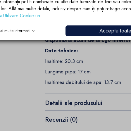
e informații pot fi combinate cu alte date furnizate de tine sau cole
atat pentru bai compacte, cat si pen
lor lor. Află mai multe detalii, inclusiv despre cum îți poți retrage aco
este recunoscut pentru calitatea except
si Utilizare Cookie-uri
.
respecta aceleasi standarde inalte.
Accepta toat
ai multe informatii
Adauga un strop de eleganta si m
disponibila acum de la Ego Interior
Date tehnice:
Inaltime: 20.3 cm
Lungime pipa: 17 cm
Inaltimea debitului de apa: 13.7 cm
Detalii ale produsului
Recenzii (0)