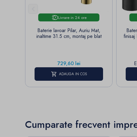

Livrare in 24 ore
Baterie lavoar Pilar, Auriu Mat,
Bater
inaltime 31.5 cm, montaj pe blat
finisa
Pret
729,60 lei
E
ADAUGA IN COS
Cumparate frecvent impr