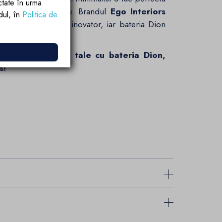
ctate în urma
tru spatii generoase. Brandul
Ego Interiors
rdul, în
Politica de
ionala si designul inovator, iar bateria Dion
e
odernitate baii tale cu bateria Dion,
s!