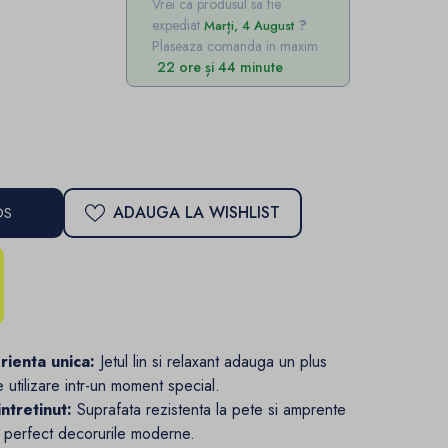
Vrei ca produsul sa fie
expediat
Marți, 4 August
Plaseaza comanda in maxim
22 ore și 44 minute
ADAUGA LA WISHLIST
OS
rienta unica:
Jetul lin si relaxant adauga un plus
 utilizare intr-un moment special.
intretinut:
Suprafata rezistenta la pete si amprente
 perfect decorurile moderne.