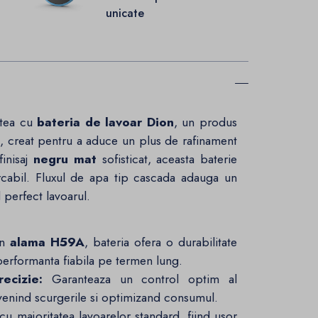
unicate
atea cu
bateria de lavoar Dion
, un produs
s
, creat pentru a aduce un plus de rafinament
finisaj
negru mat
sofisticat, aceasta baterie
arcabil. Fluxul de apa tip cascada adauga un
d perfect lavoarul.
in
alama H59A
, bateria ofera o durabilitate
 performanta fiabila pe termen lung.
ecizie:
Garanteaza un control optim al
evenind scurgerile si optimizand consumul.
u majoritatea lavoarelor standard, fiind usor