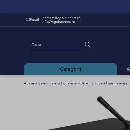
contact@egointeriors.ro
Email:
b2b@egointeriors.ro
Categorii
A
Acasa
Baterii baie & bucatarie
Baterii chiuvetă baie (lavoare)