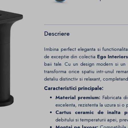
Descriere
Imbina perfect eleganta si functionalit
de exceptie din colectia
Ego Interior
baii tale. Cu un design modern si un 
transforma orice spatiu intr-unul rem
detaliu distinctiv si relaxant, completan
Caracteristici principale:
Material premium:
Fabricata d
excelenta, rezistenta la uzura si o
Cartus ceramic de inalta pr
debitului si temperaturii apei, pr
Montaj pe lavoar:
Compatibila c