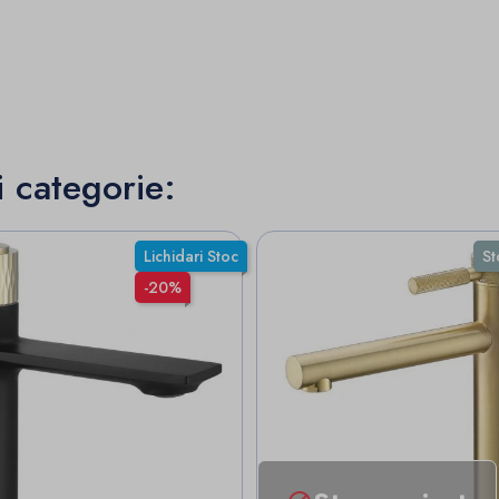
i categorie:
Lichidari Stoc
St
-20%