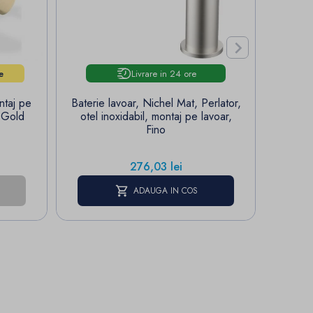

Livrare in 24 ore
e
ntaj pe
Baterie lavoar, Nichel Mat, Perlator,
Bater
 L. Gold
otel inoxidabil, montaj pe lavoar,
pip
Fino
coma
Pret
276,03 lei
ADAUGA IN COS