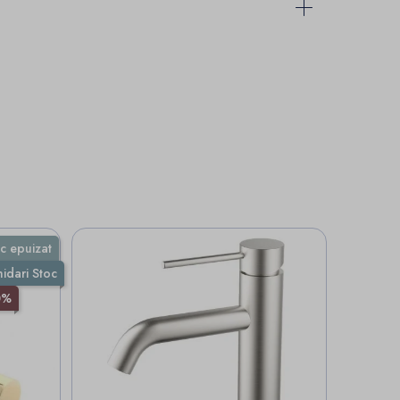
c epuizat
hidari Stoc
0%