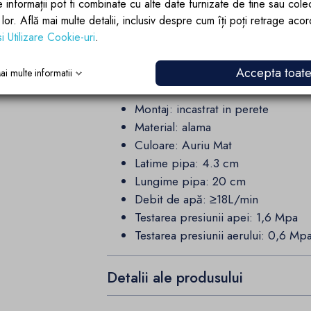
e informații pot fi combinate cu alte date furnizate de tine sau cole
fiecare detaliu conteaza.
lor lor. Află mai multe detalii, inclusiv despre cum îți poți retrage aco
si Utilizare Cookie-uri
.
Alege bateria Delos de la Ego Interi
sanctuar de eleganta si confort!
Accepta toat
ai multe informatii
SPECIFICATII TEHNICE:
Montaj: incastrat in perete
Material: alama
Culoare: Auriu Mat
Latime pipa: 4.3 cm
Lungime pipa: 20 cm
Debit de apă: ≥18L/min
Testarea presiunii apei: 1,6 Mpa
Testarea presiunii aerului: 0,6 Mp
Detalii ale produsului