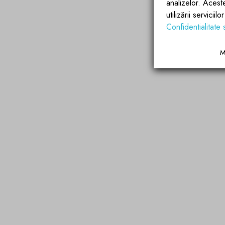
analizelor. Acest
utilizării servicii
Confidentialitate 
M