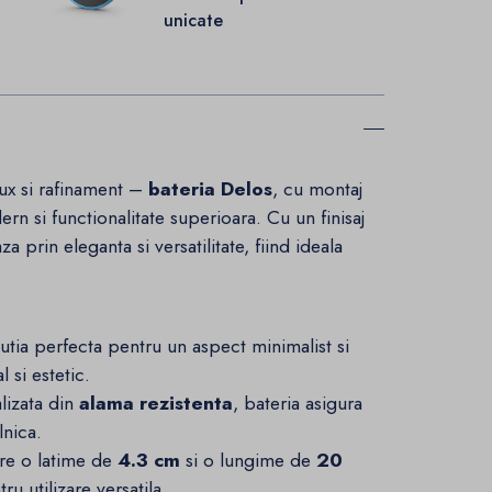
unicate
ux si rafinament –
bateria Delos
, cu montaj
rn si functionalitate superioara. Cu un finisaj
a prin eleganta si versatilitate, fiind ideala
utia perfecta pentru un aspect minimalist si
 si estetic.
lizata din
alama rezistenta
, bateria asigura
lnica.
re o latime de
4.3 cm
si o lungime de
20
u utilizare versatila.