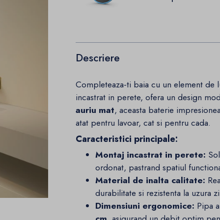
Descriere
Completeaza-ti baia cu un element de l
incastrat in perete, ofera un design mode
auriu mat
, aceasta baterie impresioneaz
atat pentru lavoar, cat si pentru cada.
Caracteristici principale:
Montaj incastrat in perete:
Sol
ordonat, pastrand spatiul functional
Material de inalta calitate:
Rea
durabilitate si rezistenta la uzura zi
Dimensiuni ergonomice:
Pipa a
cm
, asigurand un debit optim pentr