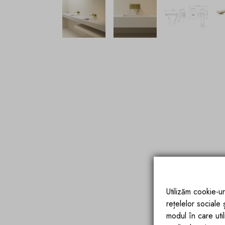
Utilizăm cookie-ur
rețelelor sociale
modul în care utili