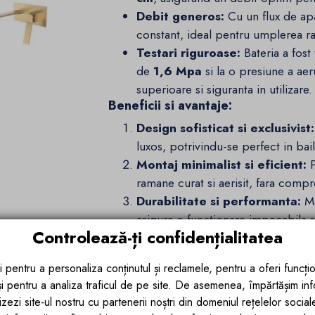
Debit generos:
Cu un flux de a
constant, ideal pentru umplerea rapi
Testari riguroase:
Bateria a fost 
de
1,6 Mpa
si la o presiune a ae
superioare si siguranta in utilizare.
Beneficii si avantaje:
Design sofisticat si exclusivist:
luxos, potrivindu-se perfect in ba
Montaj minimalist si eficient:
P
ramane curat si aerisit, fara compro
Durabilitate si performanta:
Ma
asigura o functionare impecabila si 
Controlează-ți confidențialitatea
intense de utilizare.
Un detaliu de lux pentru baia ta
i pentru a personaliza conținutul și reclamele, pentru a oferi funcțio
Colectia
Delos
de la
Ego Interiors
red
 și pentru a analiza traficul de pe site. De asemenea, împărtășim in
prin combinatia de estetica moderna si c
zezi site-ul nostru cu partenerii noștri din domeniul rețelelor sociale, 
ideala pentru cei care isi doresc un spat