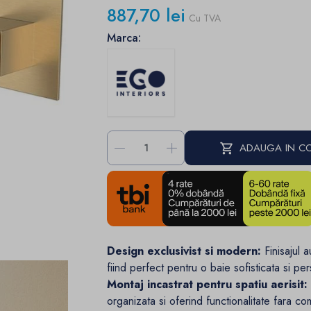
887,70 lei
Cu TVA
Marca:
-
+
ADAUGA IN C
Design exclusivist si modern:
Finisajul 
fiind perfect pentru o baie sofisticata si per
Montaj incastrat pentru spatiu aerisit:
organizata si oferind functionalitate fara co