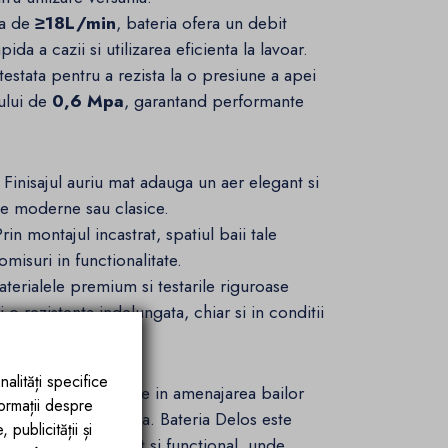
pa de
≥18L/min
, bateria ofera un debit
da a cazii si utilizarea eficienta la lavoar.
testata pentru a rezista la o presiune a apei
rului de
0,6 Mpa
, garantand performante
Finisajul auriu mat adauga un aer elegant si
ile moderne sau clasice.
rin montajul incastrat, spatiul baii tale
misuri in functionalitate.
terialele premium si testarile riguroase
o rezistenta indelungata, chiar si in conditii
nalități specifice
efineste standardele in amenajarea bailor
formații despre
alitate exceptionala. Bateria Delos este
publicității și
iu de baie sofisticat si functional, unde