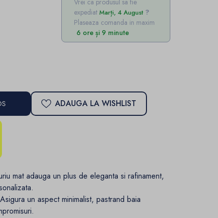
Vrei ca produsul sa fie
expediat
Marți, 4 August
Plaseaza comanda in maxim
6 ore și 9 minute
ADAUGA LA WISHLIST
OS
auriu mat adauga un plus de eleganta si rafinament,
sonalizata.
Asigura un aspect minimalist, pastrand baia
mpromisuri.