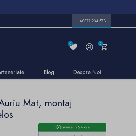
+40371-234-578
0
0
arteneriate
Blog
Despre Noi
 Auriu Mat, montaj
elos
Livrare in 24 ore