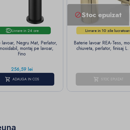
Stoc epuizat

Livrare in 24 ore
Livrare in 10 zile lucratoar
e lavoar, Negru Mat, Perlator,
Baterie lavoar REA-Tess, mo
inoxidabil, montaj pe lavoar,
chiuveta, perlator, finisaj
Fino
Pret
256,59 lei
ADAUGA IN COS
STOC EPUIZAT
euna