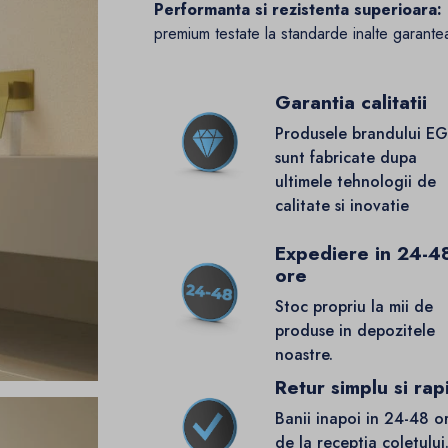
Performanta si rezistenta superioara:
premium testate la standarde inalte garanteaz
Garantia calitatii
Produsele brandului E
sunt fabricate dupa
ultimele tehnologii de
calitate si inovatie
Expediere in 24-4
ore
Stoc propriu la mii de
produse in depozitele
noastre.
Retur simplu si rap
Banii inapoi in 24-48 o
de la receptia coletului