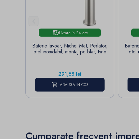

Livrare in 24 ore
Baterie lavoar, Nichel Mat, Perlator,
Bateri
otel inoxidabil, montaj pe blat, Fino
otel 
Pret
291,58 lei
ADAUGA IN COS
Cumparate frecvent impr