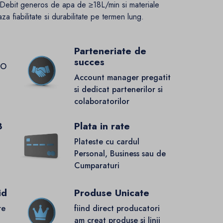
Debit generos de apa de ≥18L/min si materiale
a fiabilitate si durabilitate pe termen lung.
Parteneriate de
succes
GO
Account manager pregatit
si dedicat partenerilor si
colaboratorilor
8
Plata in rate
Plateste cu cardul
Personal, Business sau de
Cumparaturi
id
Produse Unicate
re
fiind direct producatori
.
am creat produse si linii