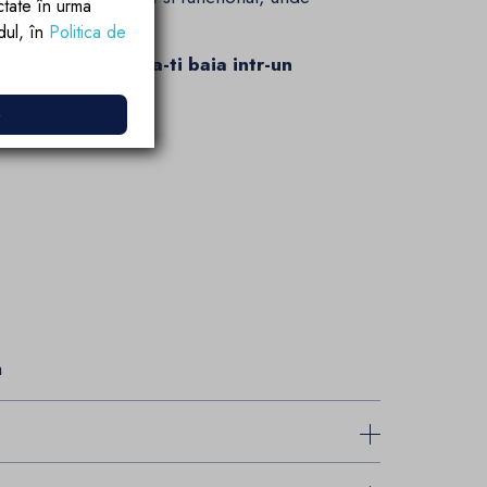
ctate în urma
rdul, în
Politica de
ors si transforma-ti baia intr-un
e
a