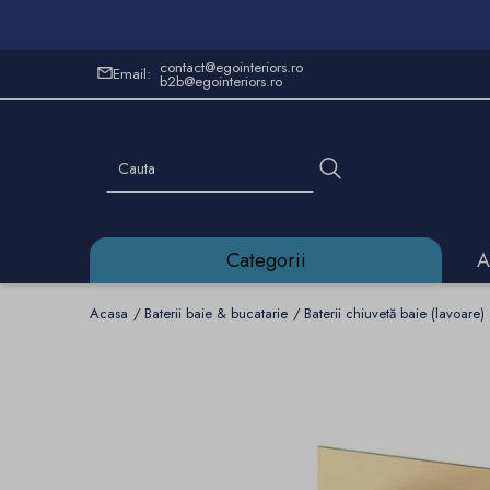
contact@egointeriors.ro
Email:
b2b@egointeriors.ro
Categorii
A
Acasa
Baterii baie & bucatarie
Baterii chiuvetă baie (lavoare)