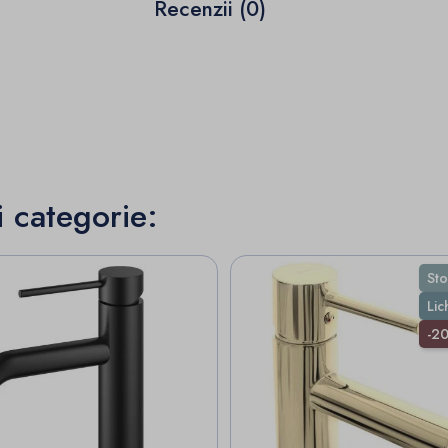
Recenzii (0)
i categorie:
Sto
Lic
-2