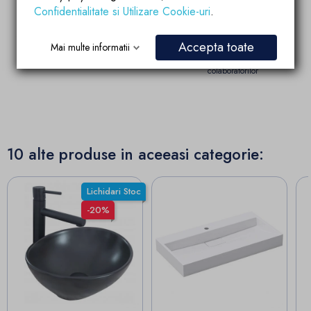
Confidentialitate si Utilizare Cookie-uri
.
Garantia calitatii
Parteneriate de
succes
Produsele brandului EGO
Account manager
sunt fabricate dupa
Accepta toate
Mai multe informatii
pregatit si dedicat
ultimele tehnologii de
partenerilor si
calitate si inovatie
colaboratorilor
10 alte produse in aceeasi categorie:
Lichidari Stoc
-20%