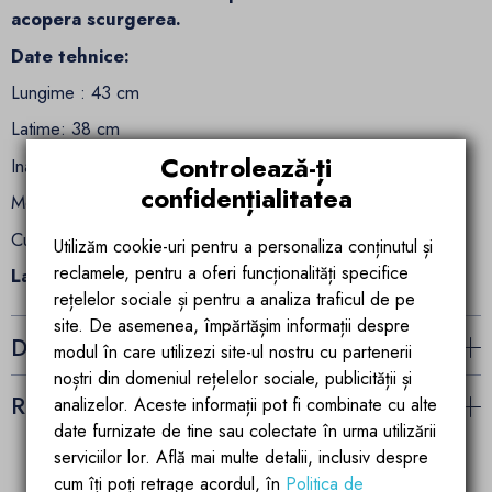
acopera scurgerea.
Date tehnice:
Lungime : 43 cm
Latime: 38 cm
Controlează-ți
Inaltime: 15 cm
confidențialitatea
Montaj: pe blat
Culoare: Alb Lucios
Utilizăm cookie-uri pentru a personaliza conținutul și
reclamele, pentru a oferi funcționalități specifice
Lavoarul nu este prevazut cu gaura de baterie
.
rețelelor sociale și pentru a analiza traficul de pe
site. De asemenea, împărtășim informații despre
Detalii ale produsului
modul în care utilizezi site-ul nostru cu partenerii
noștri din domeniul rețelelor sociale, publicității și
Recenzii (0)
analizelor. Aceste informații pot fi combinate cu alte
date furnizate de tine sau colectate în urma utilizării
serviciilor lor. Află mai multe detalii, inclusiv despre
cum îți poți retrage acordul, în
Politica de