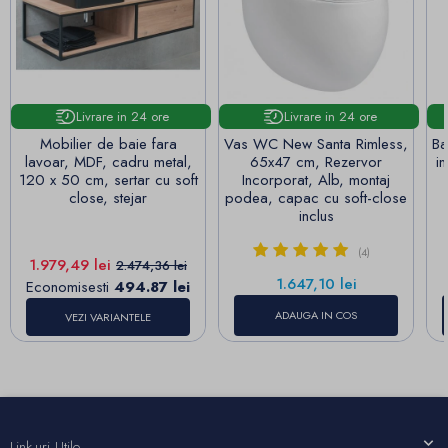
Livrare in 24 ore
Livrare in 24 ore
Mobilier de baie fara
Vas WC New Santa Rimless,
Ba
lavoar, MDF, cadru metal,
65x47 cm, Rezervor
i
120 x 50 cm, sertar cu soft
Incorporat, Alb, montaj
close, stejar
podea, capac cu soft-close
inclus
(4)
Pret
Pret de baza
1.979,49 lei
2.474,36 lei
Pret
1.647,10 lei
Economisesti
494.87 lei
ADAUGA IN COS
VEZI VARIANTELE
Link-uri Utile