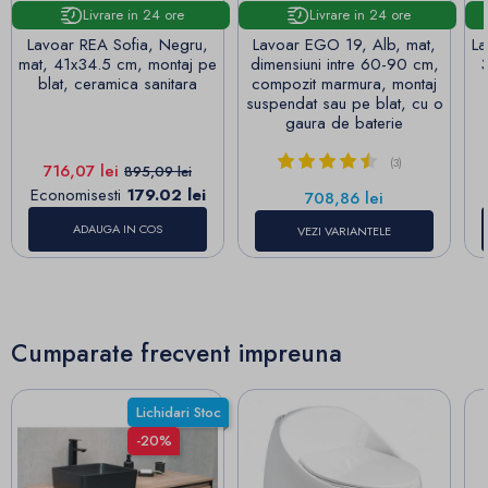
Livrare in 24 ore
Livrare in 24 ore
Lavoar REA Sofia, Negru,
Lavoar EGO 19, Alb, mat,
La
mat, 41x34.5 cm, montaj pe
dimensiuni intre 60-90 cm,
3
blat, ceramica sanitara
compozit marmura, montaj
suspendat sau pe blat, cu o
gaura de baterie
(3)
Pret
Pret de baza
716,07 lei
895,09 lei
Economisesti
179.02 lei
Pret
708,86 lei
ADAUGA IN COS
VEZI VARIANTELE
Cumparate frecvent impreuna
Lichidari Stoc
-20%