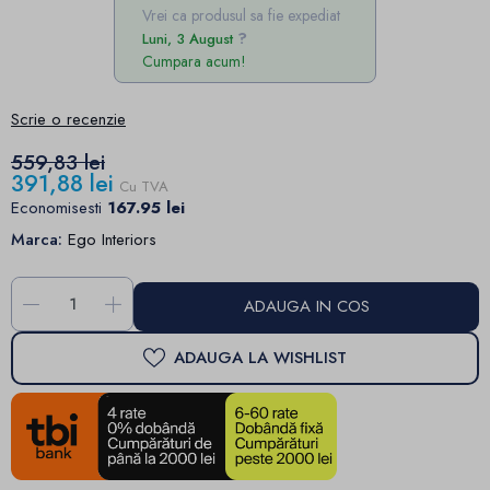
Vrei ca produsul sa fie expediat
Luni, 3 August
Cumpara acum!
Scrie o recenzie
559,83 lei
391,88 lei
Cu TVA
Economisesti
167.95 lei
Marca:
Ego Interiors
-
+
ADAUGA IN COS
ADAUGA LA WISHLIST