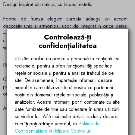
Design inspirat din natura, cu impact estetic
Forma de frunza elegant curbata adauga un accent
decorativ unic si armonios, usor de integrat in orice peisaj
– de la amenajari rustice la cele minimaliste sau
Controlează-ți
contemporane. Finisajul maro cald accentueaza naturaletea
confidențialitatea
si rafinamentul piesei.
Utilizăm cookie-uri pentru a personaliza conținutul și
Relaxare completa prin confort extins
reclamele, pentru a oferi funcționalități specifice
rețelelor sociale și pentru a analiza traficul de pe
Cu dimensiuni de 195 × 80 × 45 cm, sezlongul permite o
site. De asemenea, împărtășim informații despre
pozitie relaxata si sprijina corect corpul, fiind perfect pentru
modul în care utilizezi site-ul nostru cu partenerii
orele de liniste la plaja, piscina sau in propria gradina.
noștri din domeniul rețelelor sociale, publicității și
analizelor. Aceste informații pot fi combinate cu alte
Avantaje cheie:
date furnizate de tine sau colectate în urma utilizării
serviciilor lor. Află mai multe detalii, inclusiv despre
Cadru din aluminiu, rezistent la coroziune
cum îți poți retrage acordul, în
Politica de
Confidentialitate si Utilizare Cookie-uri
.