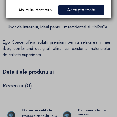
Impletitura poliratan PE – estetica si durabilitate
Accepta toate
Mai multe informatii
Design ergonomic in forma de frunza
Usor de intretinut, ideal pentru uz rezidential si HoReCa
Ego Space ofera solutii premium pentru relaxarea in aer
liber, combinand designul rafinat cu rezistenta materialelor
de calitate superioara.
Detalii ale produsului
Recenzii (0)
Garantia calitatii
Parteneriate de
succes
Produsele brandului EGO