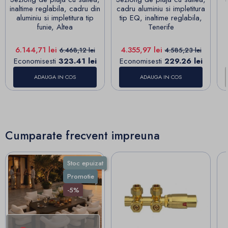
inaltime reglabila, cadru din
cadru aluminiu si impletitura
aluminiu si impletitura tip
tip EQ, inaltime reglabila,
funie, Altea
Tenerife
Pret
Pret de baza
Pret
Pret de baza
6.144,71 lei
4.355,97 lei
6.468,12 lei
4.585,23 lei
Economisesti
323.41 lei
Economisesti
229.26 lei
ADAUGA IN COS
ADAUGA IN COS
Cumparate frecvent impreuna
Stoc epuizat
Promotie
-5%