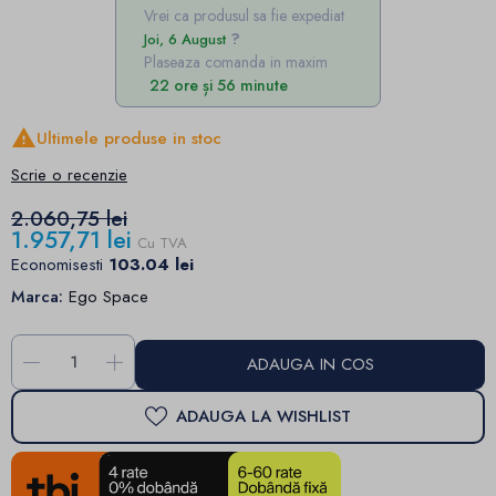
Vrei ca produsul sa fie expediat
Joi, 6 August
Plaseaza comanda in maxim
22 ore și 56 minute

Ultimele produse in stoc
Scrie o recenzie
2.060,75 lei
1.957,71 lei
Cu TVA
Economisesti
103.04 lei
Marca:
Ego Space
-
+
ADAUGA IN COS
ADAUGA LA WISHLIST