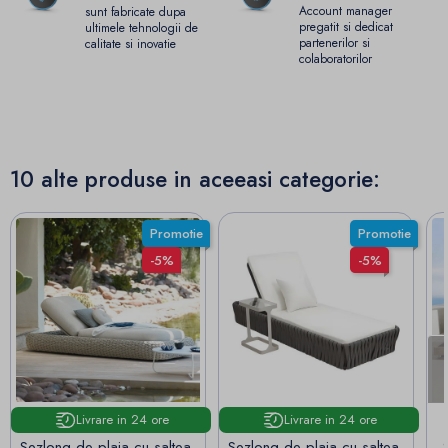
Account manager
sunt fabricate dupa
pregatit si dedicat
ultimele tehnologii de
partenerilor si
calitate si inovatie
colaboratorilor
10 alte produse in aceeasi categorie:
Promotie
Promotie
-5%
-5%
Livrare in 24 ore
Livrare in 24 ore
Sezlong de plaja cu saltea,
Sezlong de plaja cu saltea,