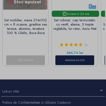
Stoc epuizat

Livrare in 24 ore
Set mobilier, masa 214x102
Set robinet, cap termostatic
cm + 8 scaune, gradina sau
cu ventil, alama, 5 trepte
b
terasa, aluminiu, tesatura
reglabile, tur-retur, Auriu Mat
cu
100 % Olefin, Bora Bora
(1)
Pret
366,74 lei
STOC EPUIZAT
ADAUGA IN COS
Link-uri Utile
Politica de Confidentialitate si Utilizare Cookie-uri