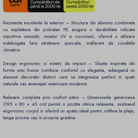
Rezistenta excelenta la exterior – Structura din aluminiu combinata
cu impletitura din poliratan PE asigura o durabilitate ridicata
impotriva umezelii, razelor UV si coroziunii, oferind o utilizare
indelungata fara intretinere speciala, indiferent de conditiile
climatice.
Design ergonomic si estetic de impact – Silueta inspirata din
forma unei frunze combina confortul cu eleganta, adaugand un
element decorativ distinct care se integreaza perfect in spatii
naturale sau amenajari exterioare moderne.
Relaxare completa prin confort extins – Dimensiunile generoase
(195 × 80 × 45 cm) permit o pozitie intinsa relaxanta, sustinand
ergonomic corpul si oferind un spatiu ideal pentru odihna la plaja,
langa piscina sau in propria gradina.