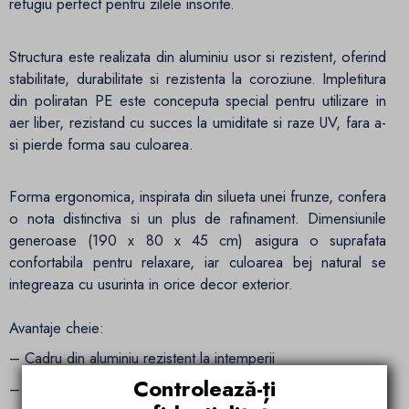
refugiu perfect pentru zilele insorite.
Structura este realizata din aluminiu usor si rezistent, oferind
stabilitate, durabilitate si rezistenta la coroziune. Impletitura
din poliratan PE este conceputa special pentru utilizare in
aer liber, rezistand cu succes la umiditate si raze UV, fara a-
si pierde forma sau culoarea.
Forma ergonomica, inspirata din silueta unei frunze, confera
o nota distinctiva si un plus de rafinament. Dimensiunile
generoase (190 x 80 x 45 cm) asigura o suprafata
confortabila pentru relaxare, iar culoarea bej natural se
integreaza cu usurinta in orice decor exterior.
Avantaje cheie:
– Cadru din aluminiu rezistent la intemperii
Controlează-ți
– Impletitura durabila din poliratan PE