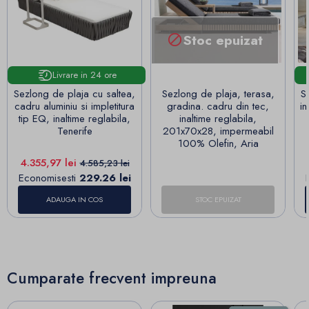
Stoc epuizat

Livrare in 24 ore
Sezlong de plaja cu saltea,
Sezlong de plaja, terasa,
S
cadru aluminiu si impletitura
gradina. cadru din tec,
in
tip EQ, inaltime reglabila,
inaltime reglabila,
Tenerife
201x70x28, impermeabil
100% Olefin, Aria
Pret
Pret de baza
4.355,97 lei
4.585,23 lei
Economisesti
229.26 lei
ADAUGA IN COS
STOC EPUIZAT
Cumparate frecvent impreuna