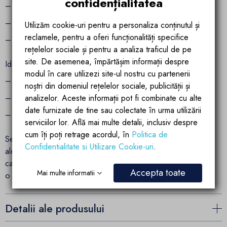
confidențialitatea
– Design deosebit, in forma de frunza
– Confort optim datorita dimensiunilor mari
Utilizăm cookie-uri pentru a personaliza conținutul și
reclamele, pentru a oferi funcționalități specifice
– Culoare neutra, usor de asortat
rețelelor sociale și pentru a analiza traficul de pe
site. De asemenea, împărtășim informații despre
Ideal pentru:
modul în care utilizezi site-ul nostru cu partenerii
– Zona de piscina – confort si eleganta
noștri din domeniul rețelelor sociale, publicității și
– Terasa – spatiu de relaxare modern
analizelor. Aceste informații pot fi combinate cu alte
date furnizate de tine sau colectate în urma utilizării
– Gradina – oaza de liniste in aer liber
serviciilor lor. Află mai multe detalii, inclusiv despre
cum îți poți retrage acordul, în
Politica de
Sezlongul Verdi nu este doar un element de mobilier, ci o
Confidentialitate si Utilizare Cookie-uri
.
alegere inspirata pentru cei care apreciaza designul si
calitatea. Comanda acum si transforma-ti spatiul exterior intr-
Accepta toate
Mai multe informatii
o experienta premium de relaxare.
Detalii ale produsului