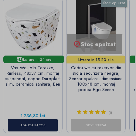
Stoc epuizat
Stoc epuizat

Livrare in 24 ore
Livrare in 15-20 zile
lucrătoare!
Vas Wc, Alb Terazzo,
Cadru wc cu rezervor din
Rimless, 48x37 cm, montaj
sticla securizata neagra,
suspendat, capac Duroplast
Senzor spalare, dimensiune
slim, ceramica sanitara, Ben
100x48 cm, montaj
podea,Ego-Senna
s
(1)
Pret
1.236,30 lei
ADAUGA IN COS
STOC EPUIZAT