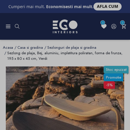
AFLA CUM
Cumperi mai mult.
Economisesti mai mult.
0
0
Acasa
Casa si gradina
Sezlonguri de plaja si gradina
Sezlong de plaja, Bej, aluminiu, impletitura poliratan, forma de frunza,
195 x 80 x 45 cm, Verdi
Stoc epuizat
Promotie
-5%