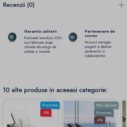
Recenzii (0)
Garantia calitatii
Parteneriate de
succes
Produsele brandului EGO
Account manager
sunt fabricate dupa
pregatit si dedicat
ultimele tehnologii de
partenerilor si
calitate si inovatie
colaboratorilor
10 alte produse in aceeasi categorie:
Promotie
Stoc epuizat
-5%
Promotie
-5%