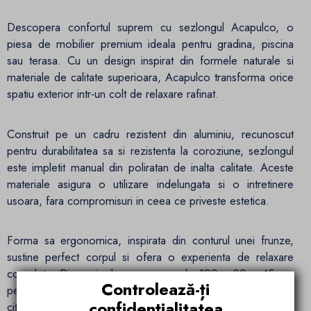
Descopera confortul suprem cu sezlongul Acapulco, o
piesa de mobilier premium ideala pentru gradina, piscina
sau terasa. Cu un design inspirat din formele naturale si
materiale de calitate superioara, Acapulco transforma orice
spatiu exterior intr-un colt de relaxare rafinat.
Construit pe un cadru rezistent din aluminiu, recunoscut
pentru durabilitatea sa si rezistenta la coroziune, sezlongul
este impletit manual din poliratan de inalta calitate. Aceste
materiale asigura o utilizare indelungata si o intretinere
usoara, fara compromisuri in ceea ce priveste estetica.
Forma sa ergonomica, inspirata din conturul unei frunze,
sustine perfect corpul si ofera o experienta de relaxare
completa. Dimensiunile generoase de 190 x 80 x 45 cm
Controlează-ți
permit libertate de miscare si confort maxim, indiferent daca
confidențialitatea
citesti, te relaxezi la soare sau savurezi o bautura.