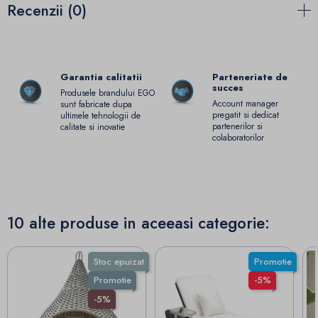
Recenzii (0)
Garantia calitatii
Parteneriate de
succes
Produsele brandului EGO
Account manager
sunt fabricate dupa
pregatit si dedicat
ultimele tehnologii de
partenerilor si
calitate si inovatie
colaboratorilor
10 alte produse in aceeasi categorie:
Stoc epuizat
Promotie
Promotie
-5%
-5%