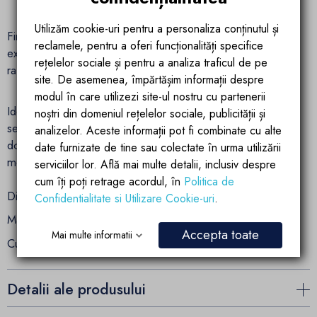
Utilizăm cookie-uri pentru a personaliza conținutul și
Finisajul bej elegant il face usor de integrat in orice decor
reclamele, pentru a oferi funcționalități specifice
exterior, completand armonios ambientul cu o nota de stil si
rețelelor sociale și pentru a analiza traficul de pe
rafinament.
site. De asemenea, împărtășim informații despre
modul în care utilizezi site-ul nostru cu partenerii
Ideal pentru utilizare langa piscina, pe terasa sau in gradina,
noștri din domeniul rețelelor sociale, publicității și
sezlongul Acapulco este alegerea perfecta pentru cei care
analizelor. Aceste informații pot fi combinate cu alte
doresc sa combine confortul, durabilitatea si designul
date furnizate de tine sau colectate în urma utilizării
modern intr-un singur produs.
serviciilor lor. Află mai multe detalii, inclusiv despre
cum îți poți retrage acordul, în
Politica de
Dimensiuni: 190 x 80 x 45 cm
Confidentialitate si Utilizare Cookie-uri
.
Materiale: Aluminiu + poliratan
Accepta toate
Mai multe informatii
Culoare: Bej
Detalii ale produsului