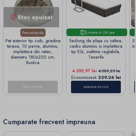
Stoc epuizat

Livrare in 24 ore
Precomanda
Pat exterior tip cuib, gradina
Sezlong de plaja cu saltea,
S
terasa, 10 perne, aluminiu,
cadru aluminiu si impletitura
in
impletitura din ratan,
tip EQ, inaltime reglabila,
diametru 180x220 cm,
Tenerife
Rustica
Pret
Pret de baza
4.355,97 lei
4.585,23 lei
Economisesti
229.26 lei
STOC EPUIZAT
ADAUGA IN COS
Cumparate frecvent impreuna