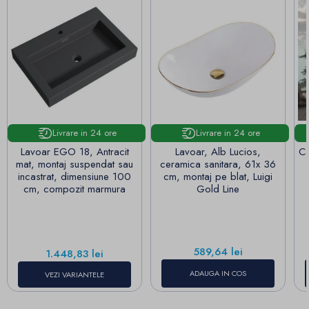
Livrare in 24 ore
Livrare in 24 ore
Lavoar EGO 18, Antracit
Lavoar, Alb Lucios,
Ca
mat, montaj suspendat sau
ceramica sanitara, 61x 36
incastrat, dimensiune 100
cm, montaj pe blat, Luigi
cm, compozit marmura
Gold Line
Pret
589,64 lei
Pret
1.448,83 lei
ADAUGA IN COS
VEZI VARIANTELE