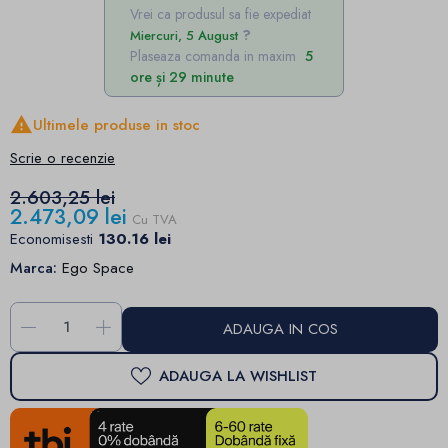
Vrei ca produsul sa fie expediat
Miercuri, 5 August
Plaseaza comanda in maxim
5
ore și 29 minute

Ultimele produse in stoc
Scrie o recenzie
2.603,25 lei
2.473,09 lei
Cu TVA
Economisesti
130.16 lei
Marca:
Ego Space
-
+
ADAUGA IN COS
ADAUGA LA WISHLIST