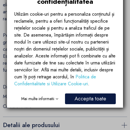
confidențialitatea
elegant maro il face usor de integrat in orice stil de
amenajare – de la modern la rustic – adaugand un plus de
Utilizăm cookie-uri pentru a personaliza conținutul și
rafinament si armonie vizuala spatiului exterior.
reclamele, pentru a oferi funcționalități specifice
rețelelor sociale și pentru a analiza traficul de pe
site. De asemenea, împărtășim informații despre
Perfect pentru utilizare langa piscina, pe terasa sau in
modul în care utilizezi site-ul nostru cu partenerii
gradina, sezlongul Acapulco este alegerea ideala pentru cei
noștri din domeniul rețelelor sociale, publicității și
care apreciaza calitatea, durabilitatea si designul elegant.
analizelor. Aceste informații pot fi combinate cu alte
Este usor de mutat, de intretinut si este conceput pentru a
date furnizate de tine sau colectate în urma utilizării
rezista testului timpului, pastrandu-si frumusetea si
serviciilor lor. Află mai multe detalii, inclusiv despre
functionalitatea.
cum îți poți retrage acordul, în
Politica de
Confidentialitate si Utilizare Cookie-uri
.
Dimensiuni: 190 x 80 x 45 cm
Materiale: Aluminiu + poliratan
Accepta toate
Mai multe informatii
Culoare: Maro
Detalii ale produsului