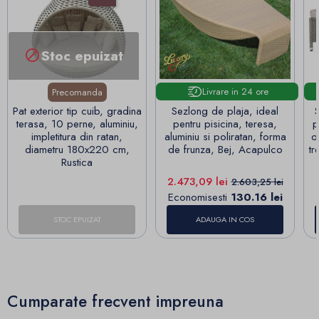
Stoc epuizat

Livrare in 24 ore
Precomanda
Pat exterior tip cuib, gradina
Sezlong de plaja, ideal
S
terasa, 10 perne, aluminiu,
pentru pisicina, teresa,
p
impletitura din ratan,
aluminiu si poliratan, forma
o
diametru 180x220 cm,
de frunza, Bej, Acapulco
tr
Rustica
Pret
Pret de baza
2.473,09 lei
2.603,25 lei
Economisesti
130.16 lei
STOC EPUIZAT
ADAUGA IN COS
Cumparate frecvent impreuna