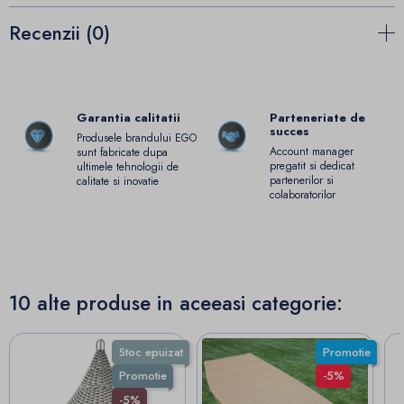
Recenzii (0)
Garantia calitatii
Parteneriate de
succes
Produsele brandului EGO
Account manager
sunt fabricate dupa
pregatit si dedicat
ultimele tehnologii de
partenerilor si
calitate si inovatie
colaboratorilor
10 alte produse in aceeasi categorie:
Stoc epuizat
Promotie
Promotie
-5%
-5%