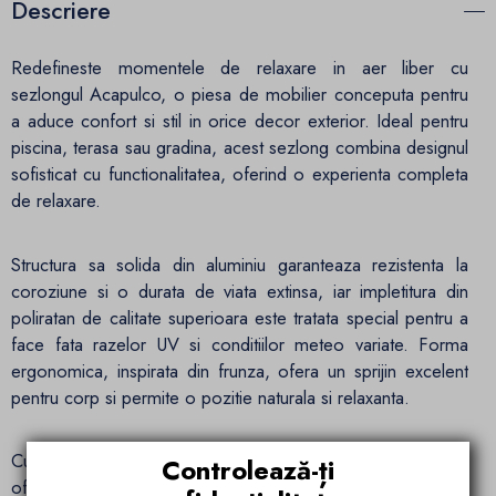
Descriere
Redefineste momentele de relaxare in aer liber cu
sezlongul Acapulco, o piesa de mobilier conceputa pentru
a aduce confort si stil in orice decor exterior. Ideal pentru
piscina, terasa sau gradina, acest sezlong combina designul
sofisticat cu functionalitatea, oferind o experienta completa
de relaxare.
Structura sa solida din aluminiu garanteaza rezistenta la
coroziune si o durata de viata extinsa, iar impletitura din
poliratan de calitate superioara este tratata special pentru a
face fata razelor UV si conditiilor meteo variate. Forma
ergonomica, inspirata din frunza, ofera un sprijin excelent
pentru corp si permite o pozitie naturala si relaxanta.
Cu dimensiunile de 190 x 80 x 45 cm, sezlongul Acapulco
Controlează-ți
ofera suficient spatiu pentru a va destinde complet. Finisajul