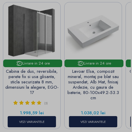
Livrare in 24 ore
Livrare in 24 ore
Cabina de dus, reversibila,
Lavoar Elsa, compozit
C
perete fix si usa glisanta,
mineral, montaj pe blat sau
sticla securizata 8 mm,
suspendat, Alb Mat, finisaj
dimensiuni la alegere, EGO-
Ardezie, cu gaura de
17
baterie, 80-100x49.2-53.3
cm
(5)
Pret
Pret
1.998,59 lei
1.038,02 lei
VEZI VARIANTELE
VEZI VARIANTELE