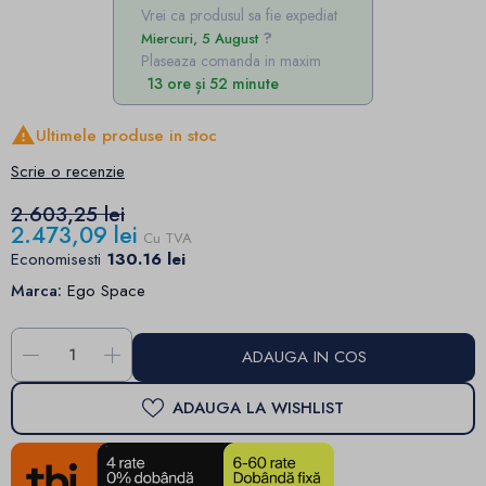
Vrei ca produsul sa fie expediat
Miercuri, 5 August
Plaseaza comanda in maxim
13 ore și 52 minute

Ultimele produse in stoc
Scrie o recenzie
2.603,25 lei
2.473,09 lei
Cu TVA
Economisesti
130.16 lei
Marca:
Ego Space
-
+
ADAUGA IN COS
ADAUGA LA WISHLIST