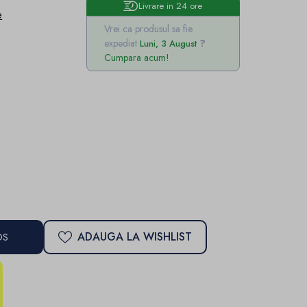
Livrare in 24 ore
e
Vrei ca produsul sa fie
expediat
Luni, 3 August
Cumpara acum!
ADAUGA LA WISHLIST
OS