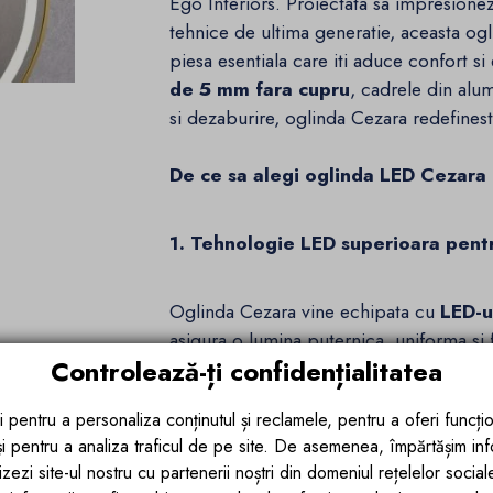
Ego Interiors. Proiectata sa impresioneze
tehnice de ultima generatie, aceasta ogl
piesa esentiala care iti aduce confort si 
de 5 mm fara cupru
, cadrele din alum
si dezaburire, oglinda Cezara redefinest
De ce sa alegi oglinda LED Cezara 
1. Tehnologie LED superioara pent
Oglinda Cezara vine echipata cu
LED-u
asigura o lumina puternica, uniforma si
Controlează-ți confidențialitatea
120 LED-uri pe metru, lumina emisa este 
zilnica, fie ca este vorba de machiaj, bar
i pentru a personaliza conținutul și reclamele, pentru a oferi funcțio
luminii poate fi ajustata cu usurinta, ofe
 și pentru a analiza traficul de pe site. De asemenea, împărtășim in
baie, fie ca preferi o lumina mai blanda
zezi site-ul nostru cu partenerii noștri din domeniul rețelelor sociale, 
detalii precise.