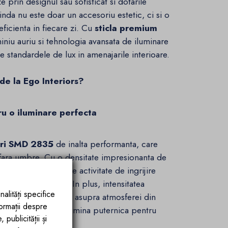
 prin designul sau sofisticat si dotarile
inda nu este doar un accesoriu estetic, ci si o
eficienta in fiecare zi. Cu
sticla premium
iniu auriu si tehnologia avansata de iluminare
e standardele de lux in amenajarile interioare.
de la Ego Interiors?
ru o iluminare perfecta
ri SMD 2835
de inalta performanta, care
 fara umbre. Cu o densitate impresionanta de
ideala pentru orice activitate de ingrijire
bierit sau coafare. In plus, intensitatea
nalități specifice
rindu-ti control total asupra atmosferei din
formații despre
 si relaxanta sau o lumina puternica pentru
publicității și