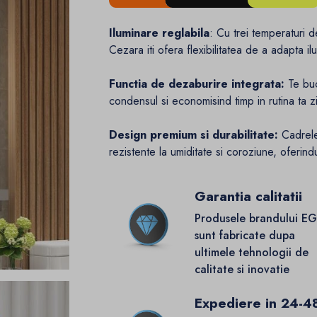
Iluminare reglabila
: Cu trei temperaturi d
Cezara iti ofera flexibilitatea de a adapta i
Functia de dezaburire integrata:
Te buc
condensul si economisind timp in rutina ta zi
Design premium si durabilitate:
Cadrele 
rezistente la umiditate si coroziune, oferind
Garantia calitatii
Produsele brandului E
sunt fabricate dupa
ultimele tehnologii de
calitate si inovatie
Expediere in 24-4