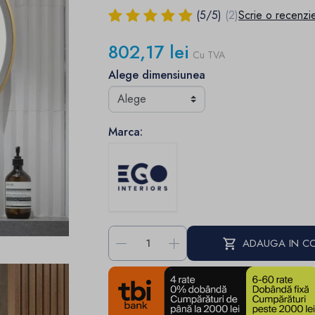
(
5
/
5
)
(2)
Scrie o recenzi
802,17 lei
Cu TVA
Alege dimensiunea
Marca:
-
+
ADAUGA IN C