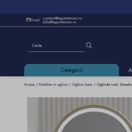
contact@egointeriors.ro
Email:
b2b@egointeriors.ro
Categorii
A
Acasa
Mobilier si oglinzi
Oglinzi baie
Oglinda Led, Dezabur