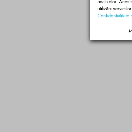
analizelor. Acest
utilizării servicii
Confidentialitate 
M