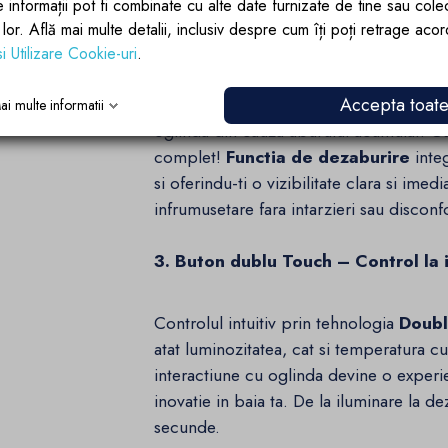
e informații pot fi combinate cu alte date furnizate de tine sau cole
lor lor. Află mai multe detalii, inclusiv despre cum îți poți retrage aco
2. Functia de dezaburire – Confor
si Utilizare Cookie-uri
.
Accepta toat
Imagineaza-ti cat de frustrant este sa ies
ai multe informatii
oglinda din cauza aburului acumulat. C
complet!
Functia de dezaburire
integ
si oferindu-ti o vizibilitate clara si imedi
infrumusetare fara intarzieri sau disconf
3. Buton dublu Touch – Control la 
Controlul intuitiv prin tehnologia
Doubl
atat luminozitatea, cat si temperatura cul
interactiune cu oglinda devine o experi
inovatie in baia ta. De la iluminare la de
secunde.