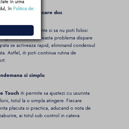
ctate în urma
rdul, în
Politica de
t imediat dupa fiecare dus
e
i dintr-un dus fierbinte si sa nu poti folosi
u oglinda Cezara, aceasta problema dispare
rata se activeaza rapid, eliminand condensul
ata. Astfel, iti poti continua rutina de
ort.
indemana si simplu
e Touch
iti permite sa ajustezi cu usurinta
orii, totul la o simpla atingere. Fiecare
enta placuta si practica, aducand o nota de
zaburire, ai totul sub control in cateva