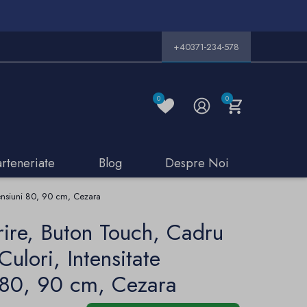
+40371-234-578
0
0
arteneriate
Blog
Despre Noi
mensiuni 80, 90 cm, Cezara
ire, Buton Touch, Cadru
Culori, Intensitate
i 80, 90 cm, Cezara