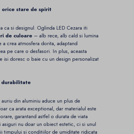
orice stare de spirit
a ca si designul. Oglinda LED Cezara iti
ri de culoare
– alb rece, alb cald si lumina
 de a crea atmosfera dorita, adaptand
tea pe care o desfasori. In plus, aceasta
are isi doresc o baie cu un design personalizat
 durabilitate
 auriu din aluminiu aduce un plus de
ar ca arata exceptional, dar materialul este
iorare, garantand astfel o durata de viata
asiguri nu doar un obiect estetic, ci si unul
i timpului si conditiilor de umiditate ridicata