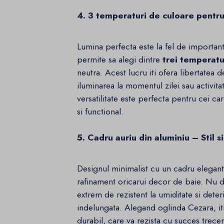
4. 3 temperaturi de culoare pentru 
Lumina perfecta este la fel de important
permite sa alegi dintre
trei temperatu
neutra. Acest lucru iti ofera libertatea
iluminarea la momentul zilei sau activita
versatilitate este perfecta pentru cei c
si functional.
5. Cadru auriu din aluminiu – Stil si
Designul minimalist cu un cadru elegant
rafinament oricarui decor de baie. Nu do
extrem de rezistent la umiditate si deter
indelungata. Alegand oglinda Cezara, iti 
durabil, care va rezista cu succes treceri