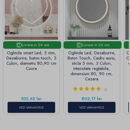
Livrare in 24 ore
Livrare in 24 ore
Oglinda smart Led, 5 mm,
Oglinda Led, Dezaburire,
O
Dezaburire, buton touch, 3
Buton Touch, Cadru auriu,
C
Culori, diametru 80,90 cm
sticla 5 mm, 3 Culori,
u
Cuore
Intensitate reglabila,
dimensiuni 80, 90 cm,
Cezara
(2)
Pret
Pret
532,62 lei
802,17 lei
VEZI VARIANTELE
VEZI VARIANTELE