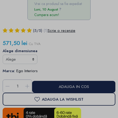
Vrei ca produsul sa fie expediat
Luni, 10 August
Cumpara acum!
(
5
/
5
)
(1)
Scrie o recenzie
571,50 lei
Cu TVA
Alege dimensiunea
Marca:
Ego Interiors
-
+
ADAUGA IN COS
ADAUGA LA WISHLIST