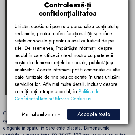
Controlează-ți
confidențialitatea
Utilizăm cookie-uri pentru a personaliza conținutul și
reclamele, pentru a oferi funcționalități specifice
rețelelor sociale și pentru a analiza traficul de pe
site. De asemenea, împărtășim informații despre
modul în care utilizezi site-ul nostru cu partenerii
noștri din domeniul rețelelor sociale, publicității și
analizelor. Aceste informații pot fi combinate cu alte
date furnizate de tine sau colectate în urma utilizării
serviciilor lor. Află mai multe detalii, inclusiv despre
cum îți poți retrage acordul, în
Politica de
Confidentialitate si Utilizare Cookie-uri
.
Construita cu o sticla securizata de 5 mm in nuanta argintie,
Accepta toate
Mai multe informatii
oglinda nu doar reflecta imagini, ci si adauga un element de
eleganta in spatiul in care este plasata. Dimensiunile
variabile, cuprinse intre 50-75x70-100 cm, asigura ca puteti