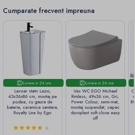
Cumparate frecvent impreuna
Livrare in 24 ore
Livrare in 24 ore
Lavoar stativ Lazio,
Vas WC EGO Michael
C
43x36x86 cm, montaj pe
Rimless, 49x36 cm, Gri,
s
podea, cu gaura de
Power Colour, semi-mat,
80
baterie, ceramica sanitara,
montaj suspendat, capac
Royalty Line by Ego
duroplast soft-close easy
off
(3)