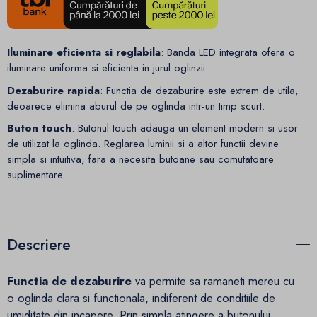
Iluminare eficienta si reglabila
: Banda LED integrata ofera o
iluminare uniforma si eficienta in jurul oglinzii.
Dezaburire rapida
: Functia de dezaburire este extrem de utila,
deoarece elimina aburul de pe oglinda intr-un timp scurt.
Buton touch
: Butonul touch adauga un element modern si usor
de utilizat la oglinda. Reglarea luminii si a altor functii devine
simpla si intuitiva, fara a necesita butoane sau comutatoare
suplimentare
Descriere
Functia de dezaburire
va permite sa ramaneti mereu cu
o oglinda clara si functionala, indiferent de conditiile de
umiditate din incapere. Prin simpla atingere a butonului