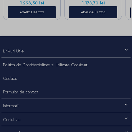
Pret
Pret
1.298,50 lei
1.173,70 lei
ADAUGA IN COS
ADAUGA IN COS
Link-uri Utile
Politica de Confidentialitate si Utilizare Cookie-uri
Cookies
Formular de contact
Informatii
Contul tau