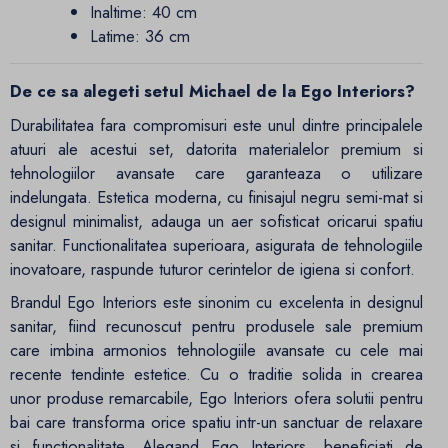
Inaltime: 40 cm
Latime: 36 cm
De ce sa alegeti setul Michael de la Ego Interiors?
Durabilitatea fara compromisuri este unul dintre principalele
atuuri ale acestui set, datorita materialelor premium si
tehnologiilor avansate care garanteaza o utilizare
indelungata. Estetica moderna, cu finisajul negru semi-mat si
designul minimalist, adauga un aer sofisticat oricarui spatiu
sanitar. Functionalitatea superioara, asigurata de tehnologiile
inovatoare, raspunde tuturor cerintelor de igiena si confort.
Brandul Ego Interiors este sinonim cu excelenta in designul
sanitar, fiind recunoscut pentru produsele sale premium
care imbina armonios tehnologiile avansate cu cele mai
recente tendinte estetice. Cu o traditie solida in crearea
unor produse remarcabile, Ego Interiors ofera solutii pentru
bai care transforma orice spatiu intr-un sanctuar de relaxare
si functionalitate. Alegand Ego Interiors, beneficiati de