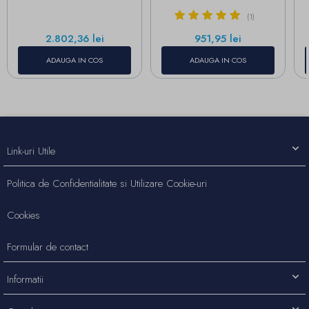
(1)
Pret
Pret
2.802,36 lei
951,95 lei
ADAUGA IN COS
ADAUGA IN COS
Link-uri Utile
Politica de Confidentialitate si Utilizare Cookie-uri
Cookies
Formular de contact
Informatii