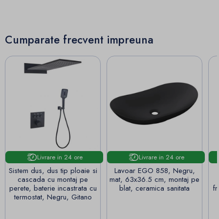
Cumparate frecvent impreuna
Livrare in 24 ore
Livrare in 24 ore
Sistem dus, dus tip ploaie si
Lavoar EGO 858, Negru,
cascada cu montaj pe
mat, 63x36.5 cm, montaj pe
perete, baterie incastrata cu
blat, ceramica sanitata
f
termostat, Negru, Gitano