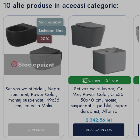
10 alte produse in aceeasi categorie:
Stoc epuizat
Lichidari Stoc
-20%
Stoc epuizat

Livrare in 24 ore
Set vas wc si bideu, Negru,
Set vas wc si lavoar, Gri
semi-mat, Power Color,
Mat, Power Color, 51x35-
montaj suspendat, 49x36
50x40 cm, montaj
cm, colectia Molis
suspendat si pe blat, capac
duroplast, Alfonso
Pret
2.342,56 lei
STOC EPUIZAT
ADAUGA IN COS