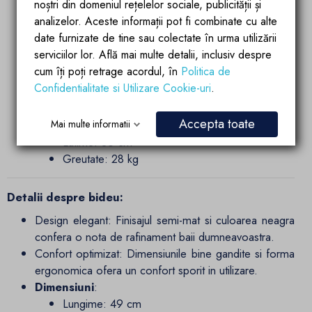
noștri din domeniul rețelelor sociale, publicității și
inalta calitate, cu functie soft-close pentru o inchidere
analizelor. Aceste informații pot fi combinate cu alte
silentioasa.
date furnizate de tine sau colectate în urma utilizării
Montaj rapid
: Sistemul Easy-Off faciliteaza
serviciilor lor. Află mai multe detalii, inclusiv despre
asamblarea si demontarea capacului pentru curatare
cum îți poți retrage acordul, în
Politica de
sau inlocuire.
Confidentialitate si Utilizare Cookie-uri
.
Dimensiuni:
Lungime: 49 cm
Accepta toate
Inaltime: 32,5 cm
Mai multe informatii
Latime: 36 cm
Greutate: 28 kg
Detalii despre bideu:
Design elegant: Finisajul semi-mat si culoarea neagra
confera o nota de rafinament baii dumneavoastra.
Confort optimizat: Dimensiunile bine gandite si forma
ergonomica ofera un confort sporit in utilizare.
Dimensiuni
:
Lungime: 49 cm