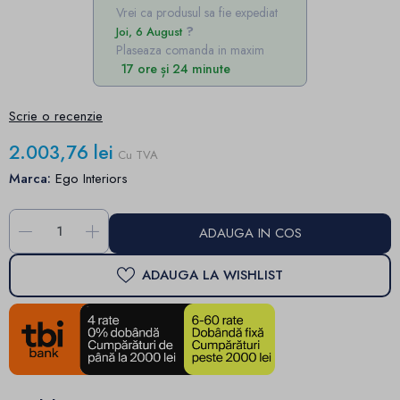
Vrei ca produsul sa fie expediat
Joi, 6 August
Plaseaza comanda in maxim
17 ore și 24 minute
Scrie o recenzie
2.003,76 lei
Cu TVA
Marca:
Ego Interiors
-
+
ADAUGA IN COS
ADAUGA LA WISHLIST