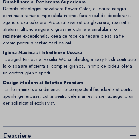
Durabilitate si Rezistenta Superioara
Datorita tehnologiei inovatoare Power Color, culoarea neagra
semi-mata ramane impecabila in timp, fara riscul de decolorare,
zgariere sau exfoliere. Procesul avansat de glazurare, realizat in
straturi multiple, asigura o grosime optima a smaltului si o
rezistenta exceptionala, ceea ce face ca fiecare piesa sa fie
creata pentru a rezista zeci de ani.
Igiena Maxima si Intretinere Usoara
Designul Rimless al vasului WC si tehnologia Easy Flush contribuie
la o spalare eficienta si complet igienica, in timp ce bideul ofera
un confort igienic sporit.
Design Modern si Estetica Premium
Liniile minimaliste si dimensiunile compacte il fac ideal atat pentru
spatiile generoase, cat si pentru cele mai restranse, adaugand un
aer sofisticat si exclusivist.
Descriere