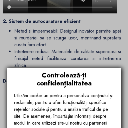
2. Sistem de autocuratare eficient
Neted si impermeabil: Designul inovator permite apei
si murdariei sa se scurga usor, mentinand suprafata
curata fara efort.
Intretinere redusa: Materialele de calitate superioara si
finisajul neted faciliteaza curatarea si intretinerea
zilnica.
Controlează-ți
Detalii despre vasul WC:
confidențialitatea
Sistem fara margini (Rimless):
Designul fara
Utilizăm cookie-uri pentru a personaliza conținutul și
margini asigura o spalare completa si igienica,
reclamele, pentru a oferi funcționalități specifice
eliminand zonele greu accesibile pentru murdarie.
rețelelor sociale și pentru a analiza traficul de pe
Easy Flush:
Spalare eficienta si economica, cu
site. De asemenea, împărtășim informații despre
picurare usoara pentru un consum redus de apa.
modul în care utilizezi site-ul nostru cu partenerii
Capac premium:
Dotat cu un capac din duroplast de