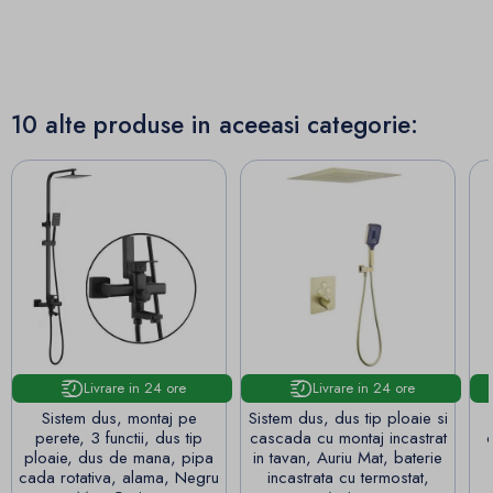
10 alte produse in aceeasi categorie:
Livrare in 24 ore
Livrare in 24 ore
Sistem dus, montaj pe
Sistem dus, dus tip ploaie si
perete, 3 functii, dus tip
cascada cu montaj incastrat
c
ploaie, dus de mana, pipa
in tavan, Auriu Mat, baterie
cada rotativa, alama, Negru
incastrata cu termostat,