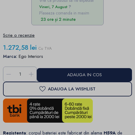
Vrei ca produsul sa fie expediat
Vineri, 7 August
Plaseaza comanda in maxim
23 ore și 2 minute
Scrie o recenzie
1.272,58 lei
Cu TVA
Marca:
Ego Interiors
-
+
ADAUGA IN COS
ADAUGA LA WISHLIST
Rezistenta
: corpul bateriei este fabricat din alama
H59A
de