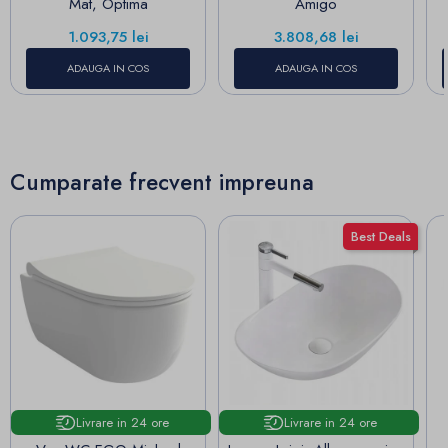
Mat, Optima
Amigo
Pret
Pret
1.093,75 lei
3.808,68 lei
ADAUGA IN COS
ADAUGA IN COS
Cumparate frecvent impreuna
Best Deals
Livrare in 24 ore
Livrare in 24 ore