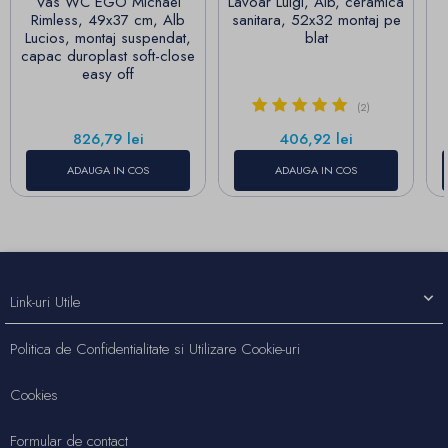
Vas WC EGO Michael
Lavoar Luigi, Alb, ceramica
Rimless, 49x37 cm, Alb
sanitara, 52x32 montaj pe
Lucios, montaj suspendat,
blat
capac duroplast soft-close
easy off
(2)
Pret
Pret
826,79 lei
406,92 lei
ADAUGA IN COS
ADAUGA IN COS
Link-uri Utile
Politica de Confidentialitate si Utilizare Cookie-uri
Cookies
Formular de contact