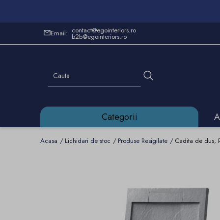
contact@egointeriors.ro
Email:
b2b@egointeriors.ro
Categorii
A
Acasa
Lichidari de stoc
Produse Resigilate
Cadita de dus, 