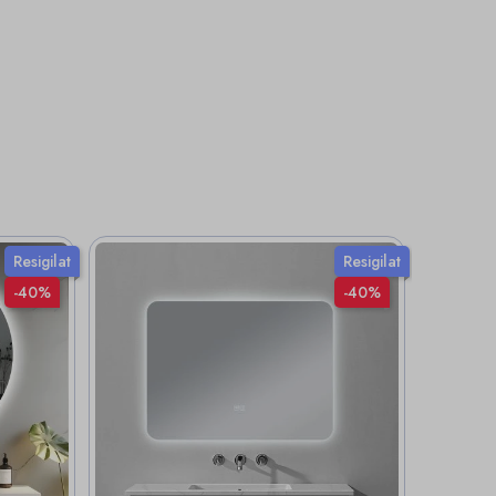
Resigilat
Resigilat
-40%
-40%