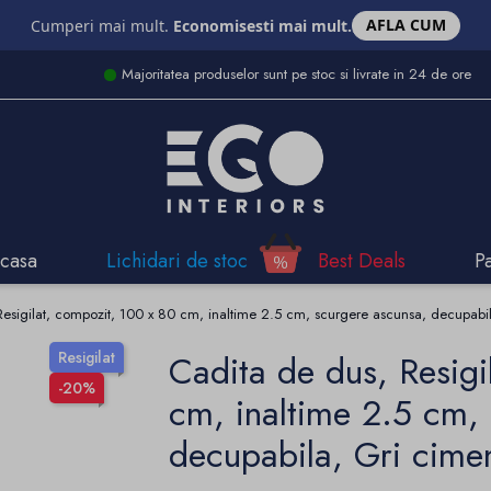
AFLA CUM
Cumperi mai mult.
Economisesti mai mult.
Majoritatea produselor sunt pe stoc si livrate in 24 de ore
casa
Lichidari de stoc
Best Deals
P
Resigilat, compozit, 100 x 80 cm, inaltime 2.5 cm, scurgere ascunsa, decupabil
Resigilat
Cadita de dus, Resigi
-20%
cm, inaltime 2.5 cm,
decupabila, Gri cime