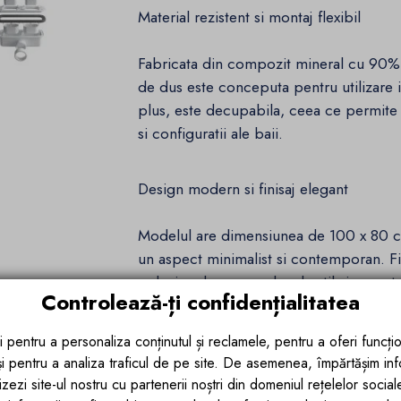
Material rezistent si montaj flexibil
Fabricata din compozit mineral cu 90% r
de dus este conceputa pentru utilizare i
plus, este decupabila, ceea ce permite 
si configuratii ale baii.
Design modern si finisaj elegant
Modelul are dimensiunea de 100 x 80 cm
un aspect minimalist si contemporan. Fini
ardezie adauga un plus de stil si se pot
Controlează-ți confidențialitatea
Siguranta si igiena
i pentru a personaliza conținutul și reclamele, pentru a oferi funcțio
 și pentru a analiza traficul de pe site. De asemenea, împărtășim in
Cadita Ego Interiors este prevazuta cu
zezi site-ul nostru cu partenerii noștri din domeniul rețelelor sociale, 