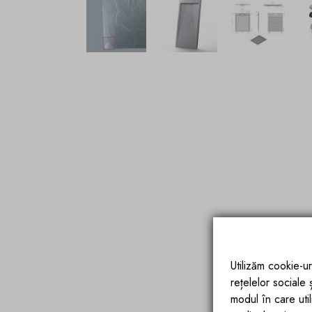
Utilizăm cookie-ur
rețelelor sociale
modul în care utili