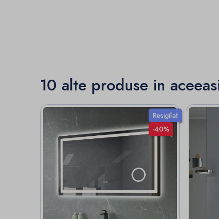
10 alte produse in aceeas
Resigilat
-40%