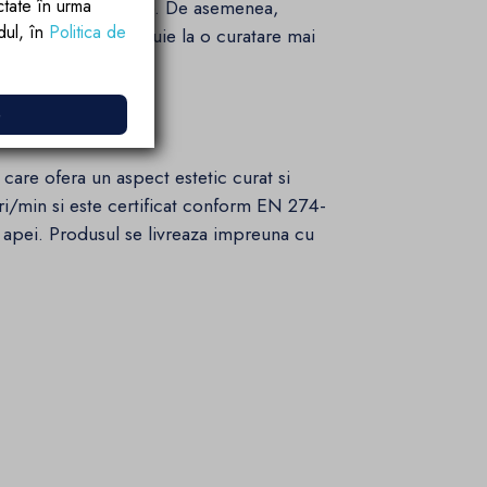
ctate în urma
iguranta la utilizare. De asemenea,
rdul, în
Politica de
ne, ceea ce contribuie la o curatare mai
ic.
e
care ofera un aspect estetic curat si
ri/min si este certificat conform EN 274-
 apei. Produsul se livreaza impreuna cu