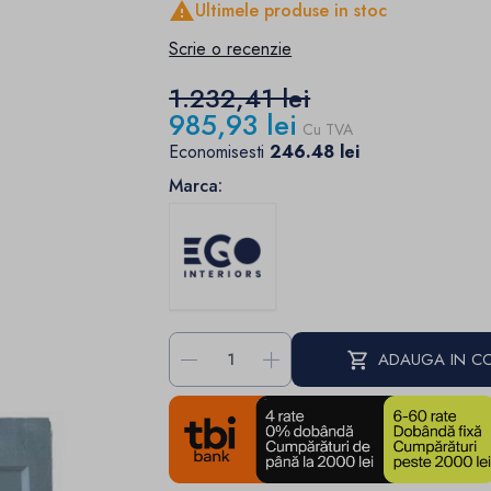

Ultimele produse in stoc
Scrie o recenzie
1.232,41 lei
985,93 lei
Cu TVA
Economisesti
246.48 lei
Marca:
-
+
ADAUGA IN C