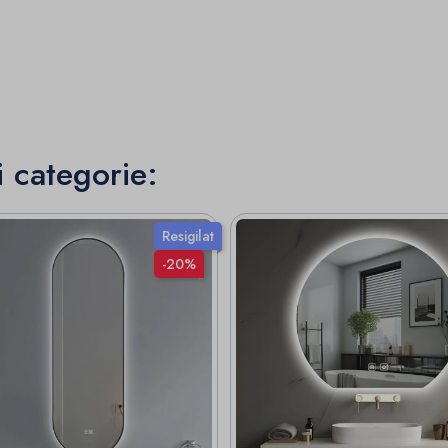
i categorie:
Resigilat
-20%