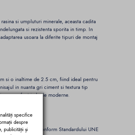
asina si umpluturi minerale, aceasta cadita
ndelungata si rezistenta sporita in timp. In
adaptarea usoara la diferite tipuri de montaj
 si o inaltime de 2.5 cm, fiind ideal pentru
sajul in nuanta gri ciment si textura tip
rivesc perfect in baile moderne.
nalități specifice
formații despre
 strat antiderapant conform Standardului UNE
publicității și