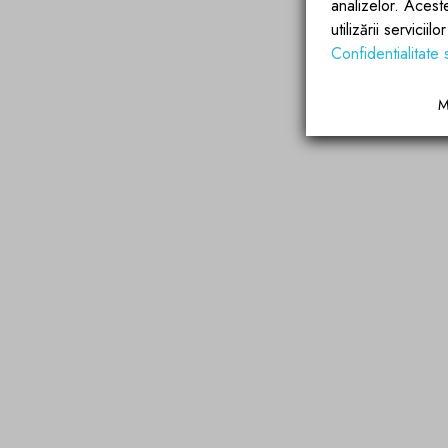
analizelor. Acest
utilizării servicii
Confidentialitate 
M