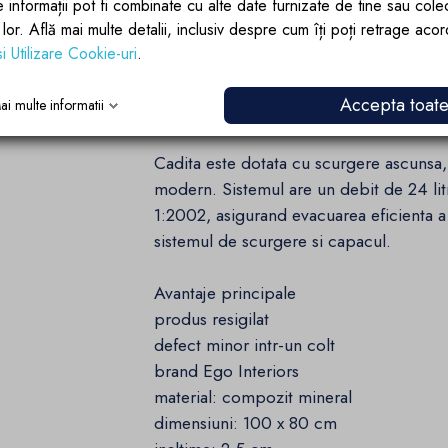
e informații pot fi combinate cu alte date furnizate de tine sau cole
41901:2017 Clasa 3, pentru un plus de s
lor lor. Află mai multe detalii, inclusiv despre cum îți poți retrage aco
beneficiaza de proprietati anti-bacterie
si Utilizare Cookie-uri
.
usoara si la mentinerea unui spatiu igien
Accepta toat
ai multe informatii
Scurgere eficienta
Cadita este dotata cu scurgere ascunsa, 
modern. Sistemul are un debit de 24 lit
1:2002, asigurand evacuarea eficienta a
sistemul de scurgere si capacul.
Avantaje principale
produs resigilat
defect minor intr-un colt
brand Ego Interiors
material: compozit mineral
dimensiuni: 100 x 80 cm