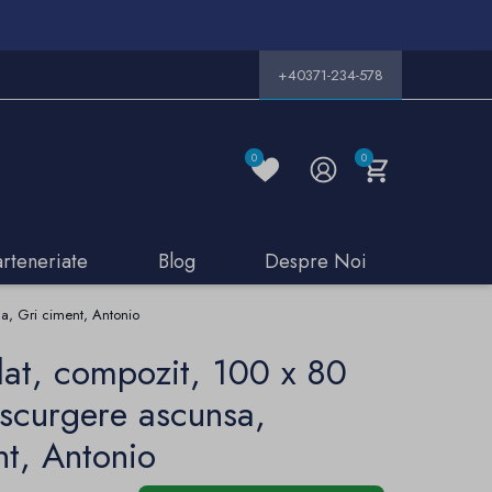
+40371-234-578
0
0
arteneriate
Blog
Despre Noi
a, Gri ciment, Antonio
lat, compozit, 100 x 80
 scurgere ascunsa,
nt, Antonio