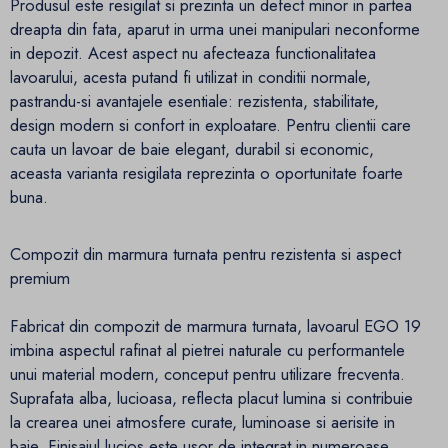
Produsul este resigilat si prezinta un defect minor in partea
dreapta din fata, aparut in urma unei manipulari neconforme
in depozit. Acest aspect nu afecteaza functionalitatea
lavoarului, acesta putand fi utilizat in conditii normale,
pastrandu-si avantajele esentiale: rezistenta, stabilitate,
design modern si confort in exploatare. Pentru clientii care
cauta un lavoar de baie elegant, durabil si economic,
aceasta varianta resigilata reprezinta o oportunitate foarte
buna.
Compozit din marmura turnata pentru rezistenta si aspect
premium
Fabricat din compozit de marmura turnata, lavoarul EGO 19
imbina aspectul rafinat al pietrei naturale cu performantele
unui material modern, conceput pentru utilizare frecventa.
Suprafata alba, lucioasa, reflecta placut lumina si contribuie
la crearea unei atmosfere curate, luminoase si aerisite in
baie. Finisajul lucios este usor de integrat in numeroase