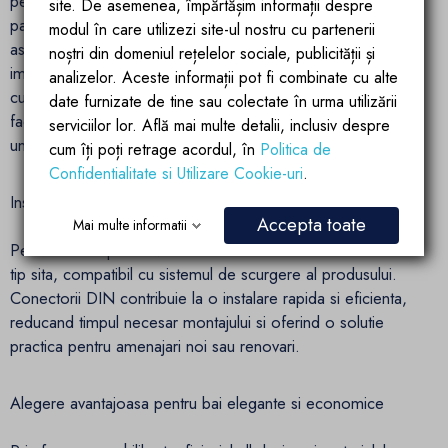
permite instalarea unei baterii standard pentru lavoar,
site. De asemenea, împărtășim informații despre
pastrand un aspect ordonat si functional. Scurgerea este
modul în care utilizezi site-ul nostru cu partenerii
ascunsa sub un capac detasabil inclus, detaliu care
noștri din domeniul rețelelor sociale, publicității și
imbunatateste estetica generala si contribuie la o imagine
analizelor. Aceste informații pot fi combinate cu alte
curata, fara elemente tehnice vizibile. Capacul detasabil
date furnizate de tine sau colectate în urma utilizării
faciliteaza accesul pentru curatare, ajutand la mentinerea
serviciilor lor. Află mai multe detalii, inclusiv despre
unei igiene corespunzatoare in zona de scurgere.
cum îți poți retrage acordul, în
Politica de
Confidentialitate si Utilizare Cookie-uri
.
Instalare practica si compatibilitate cu sifon tip sita
Accepta toate
Mai multe informatii
Pentru acest tip de lavoar se recomanda utilizarea unui sifon
tip sita, compatibil cu sistemul de scurgere al produsului.
Conectorii DIN contribuie la o instalare rapida si eficienta,
reducand timpul necesar montajului si oferind o solutie
practica pentru amenajari noi sau renovari.
Alegere avantajoasa pentru bai elegante si economice