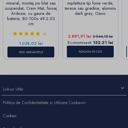
mineral, montaj pe blat sau
impletitura tip funie verde,
suspendat, Crem Mat, finisaj
terasa sau gradina, aluminiu
Ardezie, cu gaura de
dark grey, Oasis
baterie, 80-100x 49.2-53
cm
(1)
Pret
Pret de baza
2.891,91 lei
3.044,12 lei
Economisesti
152.21 lei
Pret
1.038,02 lei
ADAUGA IN COS
VEZI VARIANTELE
Link-uri Utile
Politica de Confidentialitate si Utilizare Cookie-uri
Cookies