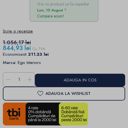
Vrei ca produsul sa fie expediat
Luni, 10 August
Cumpara acum!
Scrie o recenzie
1.056,17 lei
844,93 lei
Cu TVA
Economisesti
211.23 lei
Marca:
Ego Interiors
-
+
ADAUGA IN COS
ADAUGA LA WISHLIST