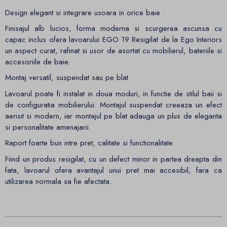
Design elegant si integrare usoara in orice baie
Finisajul alb lucios, forma moderna si scurgerea ascunsa cu
capac inclus ofera lavoarului EGO 19 Resigilat de la Ego Interiors
un aspect curat, rafinat si usor de asortat cu mobilierul, bateriile si
accesoriile de baie.
Montaj versatil, suspendat sau pe blat
Lavoarul poate fi instalat in doua moduri, in functie de stilul baii si
de configuratia mobilierului. Montajul suspendat creeaza un efect
aerisit si modern, iar montajul pe blat adauga un plus de eleganta
si personalitate amenajarii.
Raport foarte bun intre pret, calitate si functionalitate
Fiind un produs resigilat, cu un defect minor in partea dreapta din
fata, lavoarul ofera avantajul unui pret mai accesibil, fara ca
utilizarea normala sa fie afectata.