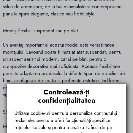
stiluri de amenajare, de la bai minimaliste si contemporane
pana la spatii elegante, clasice sau hotel-style.
Montaj flexibil: suspendat sau pe blat
Un avantaj important al acestui model este versatilitatea
montajului. Lavoarul poate fi instalat atat suspendat, pentru
un aspect aerisit si modern, cat si pe blat, pentru o
compozitie decorativa mai sofisticata. Aceasta flexibilitate
permite adaptarea produsului la diferite tipuri de mobilier de
baie, configuratii de spatiu si preferinte estetice. Indiferent
de varianta aleasa, lavoarul Ego Interiors ofera o prezenta
Controlează-ți
vizuala echilibrata si eleganta.
confidențialitatea
Scurgere ascunsa cu capac detasabil inclus
Utilizăm cookie-uri pentru a personaliza conținutul și
reclamele, pentru a oferi funcționalități specifice
Modelul este prevazut cu o gaura pentru baterie, ceea ce
rețelelor sociale și pentru a analiza traficul de pe