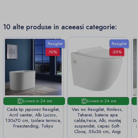
10 alte produse in aceeasi categorie:
Resigilat
Resigilat
-10%
-20%
Livrare in 24 ore
Livrare in 24 ore
Cada tip japonez Resigilat,
Vas wc Resigilat, Rimless,
Acril sanitar, Alb Lucios,
Taharet, baterie apa
130x70 cm, Izolare termica,
calda/rece, Alb, montaj
De
Freestanding, Tokyo
suspendat, capac Soft-
5
Close, 55x36 cm, Angi