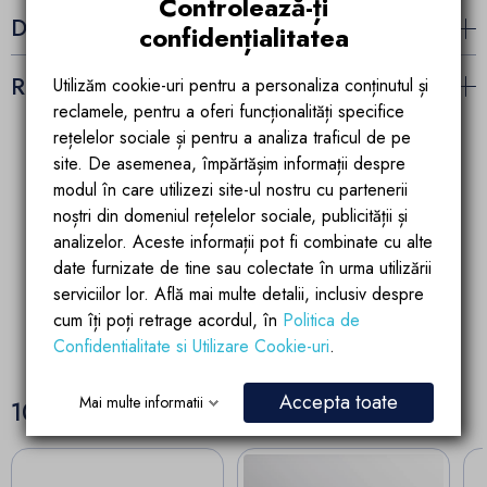
Controlează-ți
Detalii ale produsului
confidențialitatea
Recenzii (0)
Utilizăm cookie-uri pentru a personaliza conținutul și
reclamele, pentru a oferi funcționalități specifice
rețelelor sociale și pentru a analiza traficul de pe
site. De asemenea, împărtășim informații despre
modul în care utilizezi site-ul nostru cu partenerii
Garantia calitatii
Parteneriate de
succes
noștri din domeniul rețelelor sociale, publicității și
Produsele brandului EGO
Account manager
sunt fabricate dupa
analizelor. Aceste informații pot fi combinate cu alte
pregatit si dedicat
ultimele tehnologii de
partenerilor si
date furnizate de tine sau colectate în urma utilizării
calitate si inovatie
colaboratorilor
serviciilor lor. Află mai multe detalii, inclusiv despre
cum îți poți retrage acordul, în
Politica de
Confidentialitate si Utilizare Cookie-uri
.
Accepta toate
Mai multe informatii
10 alte produse in aceeasi categorie: