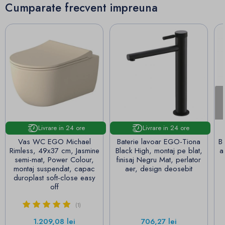
Cumparate frecvent impreuna
Livrare in 24 ore
Livrare in 24 ore
Vas WC EGO Michael
Baterie lavoar EGO-Tiona
Ba
Rimless, 49x37 cm, Jasmine
Black High, montaj pe blat,
auriu lu
semi-mat, Power Colour,
finisaj Negru Mat, perlator
montaj suspendat, capac
aer, design deosebit
duroplast soft-close easy
off
(1)
Pret
Pret
1.209,08 lei
706,27 lei