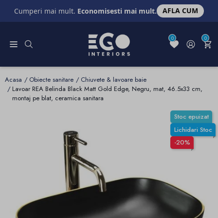
AFLA CUM
Cumperi mai mult.
Economisesti mai mult.
0
0
Acasa
Obiecte sanitare
Chiuvete & lavoare baie
Lavoar REA Belinda Black Matt Gold Edge, Negru, mat, 46.5x33 cm,
montaj pe blat, ceramica sanitara
Stoc epuizat
Lichidari Stoc
-20%