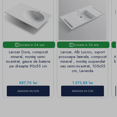
Livrare in 24 ore
Livrare in 24 ore
Lavoar Dora, compozit
Lavoar, Alb Lucios, suport
mineral, montaj semi-
prosoape laterale, compozit
A
incastrat, gaura de baterie
mineral , montaj suspendat
b
pe dreapta 90x55 cm
sau semi-incastrat, 105x55
cm, Lavanda
Pret
Pret
887,70 lei
1.273,88 lei
ADAUGA IN COS
ADAUGA IN COS