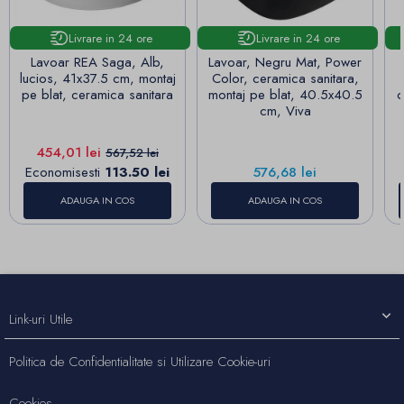
Livrare in 24 ore
Livrare in 24 ore
Lavoar REA Saga, Alb,
Lavoar, Negru Mat, Power
lucios, 41x37.5 cm, montaj
Color, ceramica sanitara,
pe blat, ceramica sanitara
montaj pe blat, 40.5x40.5
c
cm, Viva
Pret
Pret de baza
454,01 lei
567,52 lei
Pret
Economisesti
113.50 lei
576,68 lei
ADAUGA IN COS
ADAUGA IN COS
Link-uri Utile
Politica de Confidentialitate si Utilizare Cookie-uri
Cookies