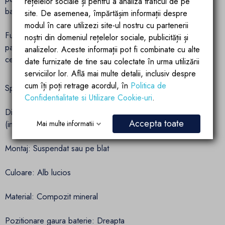
rețelelor sociale și pentru a analiza traficul de pe
baie.
site. De asemenea, împărtășim informații despre
modul în care utilizezi site-ul nostru cu partenerii
Functionalitate practica: Prevazut cu gaura pentru baterie pe
noștri din domeniul rețelelor sociale, publicității și
partea dreapta si preaplin integrat, lavoarul Zita raspunde
analizelor. Aceste informații pot fi combinate cu alte
cerintelor de confort si siguranta.
date furnizate de tine sau colectate în urma utilizării
serviciilor lor. Află mai multe detalii, inclusiv despre
cum îți poți retrage acordul, în
Politica de
Specificatii tehnice:
Confidentialitate si Utilizare Cookie-uri
.
Dimensiuni: 62 cm (lungime) x 35.5 cm (latime) x 14.5 cm
Accepta toate
(inaltime)
Mai multe informatii
Montaj: Suspendat sau pe blat
Culoare: Alb lucios
Material: Compozit mineral
Pozitionare gaura baterie: Dreapta