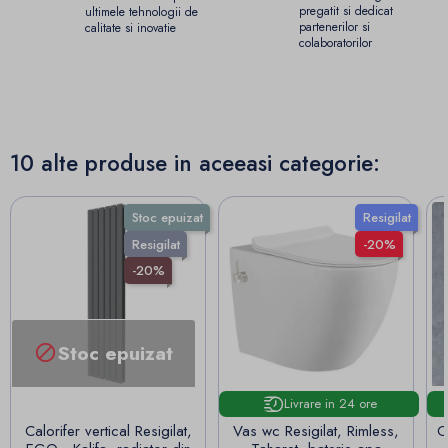
pregatit si dedicat
ultimele tehnologii de
partenerilor si
calitate si inovatie
colaboratorilor
10 alte produse in aceeasi categorie:
Stoc epuizat
Resigilat
Resigilat
-20%
-20%
Stoc epuizat

Livrare in 24 ore
Calorifer vertical Resigilat,
Vas wc Resigilat, Rimless,
O