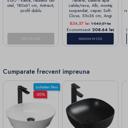
EGO - Kalifa, radiator din
Taharet, baterie apa
otel, 180x61 cm, Antracit,
calda/rece, Alb, montaj
profil dublu
suspendat, capac Soft-
re
Close, 55x36 cm, Angi
Pret
Pret de baza
834,57 lei
1.043,21 lei
Economisesti
208.64 lei
STOC EPUIZAT
ADAUGA IN COS
Cumparate frecvent impreuna
Lichidari Stoc
-20%