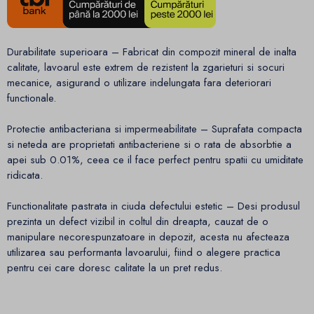
Durabilitate superioara – Fabricat din compozit mineral de inalta
calitate, lavoarul este extrem de rezistent la zgarieturi si socuri
mecanice, asigurand o utilizare indelungata fara deteriorari
functionale.
Protectie antibacteriana si impermeabilitate – Suprafata compacta
si neteda are proprietati antibacteriene si o rata de absorbtie a
apei sub 0.01%, ceea ce il face perfect pentru spatii cu umiditate
ridicata.
Functionalitate pastrata in ciuda defectului estetic – Desi produsul
prezinta un defect vizibil in coltul din dreapta, cauzat de o
manipulare necorespunzatoare in depozit, acesta nu afecteaza
utilizarea sau performanta lavoarului, fiind o alegere practica
pentru cei care doresc calitate la un pret redus.