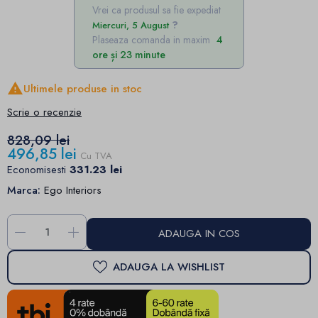
Vrei ca produsul sa fie expediat
Miercuri, 5 August
Plaseaza comanda in maxim
4
ore și 23 minute

Ultimele produse in stoc
Scrie o recenzie
828,09 lei
496,85 lei
Cu TVA
Economisesti
331.23 lei
Marca:
Ego Interiors
-
+
ADAUGA IN COS
ADAUGA LA WISHLIST