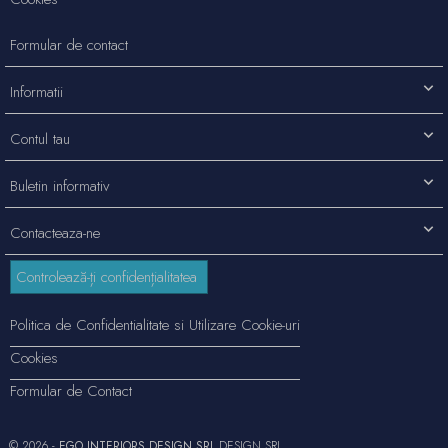
Formular de contact
Informatii
Contul tau
Buletin informativ
Contacteaza-ne
Controlează-ți confidențialitatea
Politica de Confidentialitate si Utilizare Cookie-uri
Cookies
Formular de Contact
© 2026 -
EGO INTERIORS DESIGN SRL
DESIGN SRL.