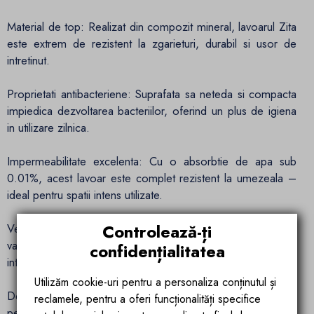
Material de top: Realizat din compozit mineral, lavoarul Zita
este extrem de rezistent la zgarieturi, durabil si usor de
intretinut.
Proprietati antibacteriene: Suprafata sa neteda si compacta
impiedica dezvoltarea bacteriilor, oferind un plus de igiena
in utilizare zilnica.
Impermeabilitate excelenta: Cu o absorbtie de apa sub
0.01%, acest lavoar este complet rezistent la umezeala –
ideal pentru spatii intens utilizate.
Controlează-ți
Versatilitate in montaj: Se poate instala atat pe blat, cat si in
varianta suspendata, adaptandu-se perfect oricarui design
confidențialitatea
interior.
Utilizăm cookie-uri pentru a personaliza conținutul și
Design ergonomic si decupabil: Poate fi ajustat cu usurinta
reclamele, pentru a oferi funcționalități specifice
pentru a se integra in diverse configuratii ale mobilierului de