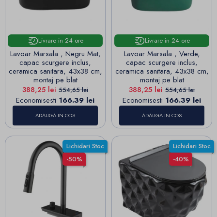
Livrare in 24 ore
Livrare in 24 ore
Lavoar Marsala , Negru Mat,
Lavoar Marsala , Verde,
capac scurgere inclus,
capac scurgere inclus,
ceramica sanitara, 43x38 cm,
ceramica sanitara, 43x38 cm,
montaj pe blat
montaj pe blat
Pret
Pret de baza
Pret
Pret de baza
388,25 lei
388,25 lei
554,65 lei
554,65 lei
Economisesti
166.39 lei
Economisesti
166.39 lei
ADAUGA IN COS
ADAUGA IN COS
Lichidari Stoc
Lichidari Stoc
-50%
-40%