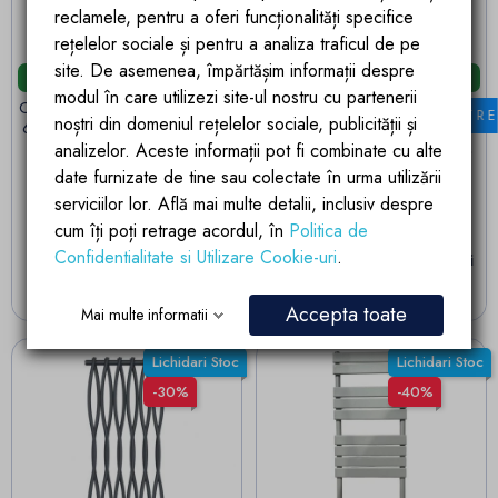
reclamele, pentru a oferi funcționalități specifice
rețelelor sociale și pentru a analiza traficul de pe
site. De asemenea, împărtășim informații despre
Livrare in 24 ore
Livrare in 24 ore
modul în care utilizezi site-ul nostru cu partenerii
Calorifer Antracit, 112x60 cm,
Cada de baie Kevin, Acril
FILTR
noștri din domeniul rețelelor sociale, publicității și
662 W, 15 elementi, radiator
sanitar, Negru Lucios interior
Portprosop din otel, Emir
si exterior, 160 sau 170 cm,
analizelor. Aceste informații pot fi combinate cu alte
izolare termica, freestanding
date furnizate de tine sau colectate în urma utilizării
serviciilor lor. Află mai multe detalii, inclusiv despre
(1)
cum îți poți retrage acordul, în
Politica de
Pret
Pret de baza
1.994,56 lei
2.266,55 lei
Pret
Pret de baza
3.003,66 lei
5.006,10 lei
Confidentialitate si Utilizare Cookie-uri
.
Economisesti
271.99 lei
Economisesti
2,002.44 lei
ADAUGA IN COS
VEZI VARIANTELE
Accepta toate
Mai multe informatii
Lichidari Stoc
Lichidari Stoc
-30%
-40%