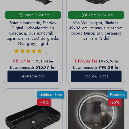
Livrare in 24 ore
Livrare in 24 ore
Baterie bucatarie, Display
Vas Wc, Negru, Rimless,
Digital Hidroelectric cu
49x36 cm, montaj suspendat,
Cascada, dus extractabil,
capac Duroplast, ceramica
pipa rotativa 360 de grade,
sanitara, Sidef
Gun grey, Ingrid
(2)
Pret
Pret de baza
Pret
Pret de baza
515,77 lei
1.197,42 lei
1.031,54 lei
1.995,70 lei
Economisesti
515.77 lei
Economisesti
798.28 lei
ADAUGA IN COS
ADAUGA IN COS
Lichidari Stoc
Promotie
-40%
-30%