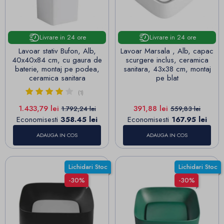
Livrare in 24 ore
Livrare in 24 ore
Lavoar stativ Bufon, Alb,
Lavoar Marsala , Alb, capac
40x40x84 cm, cu gaura de
scurgere inclus, ceramica
baterie, montaj pe podea,
sanitara, 43x38 cm, montaj
ceramica sanitara
pe blat
(1)
Pret
Pret de baza
Pret
Pret de baza
1.433,79 lei
391,88 lei
1.792,24 lei
559,83 lei
Economisesti
358.45 lei
Economisesti
167.95 lei
ADAUGA IN COS
ADAUGA IN COS
Lichidari Stoc
Lichidari Stoc
-30%
-30%