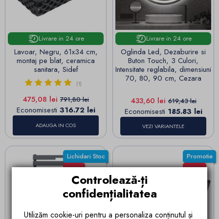
Livrare in 24 ore
Livrare in 24 ore
Lavoar, Negru, 61x34 cm,
Oglinda Led, Dezaburire si
montaj pe blat, ceramica
Buton Touch, 3 Culori,
sanitara, Sidef
Intensitate reglabila, dimensiuni
70, 80, 90 cm, Cezara
(1)
Pret
Pret de baza
475,08 lei
791,80 lei
Pret
Pret de baza
433,60 lei
619,43 lei
Economisesti
316.72 lei
Economisesti
185.83 lei
ADAUGA IN COS
VEZI VARIANTELE
Lichidari Stoc
Promotie
-12%
-40%
Controlează-ți
confidențialitatea
Utilizăm cookie-uri pentru a personaliza conținutul și