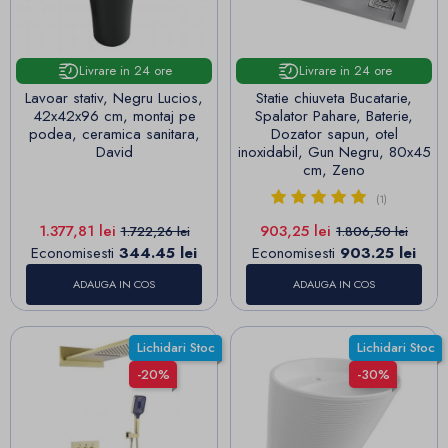
Livrare in 24 ore
Livrare in 24 ore
Lavoar stativ, Negru Lucios,
Statie chiuveta Bucatarie,
42x42x96 cm, montaj pe
Spalator Pahare, Baterie,
podea, ceramica sanitara,
Dozator sapun, otel
David
inoxidabil, Gun Negru, 80x45
cm, Zeno
(1)
Pret
Pret de baza
Pret
Pret de baza
1.377,81 lei
903,25 lei
1.722,26 lei
1.806,50 lei
Economisesti
344.45 lei
Economisesti
903.25 lei
ADAUGA IN COS
ADAUGA IN COS
Lichidari Stoc
Lichidari Stoc
-20%
-30%