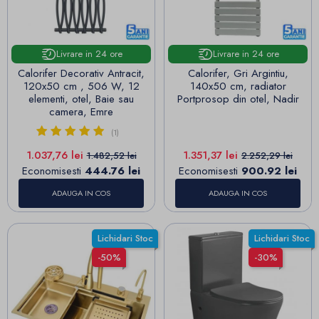
Livrare in 24 ore
Livrare in 24 ore
Calorifer Decorativ Antracit,
Calorifer, Gri Argintiu,
120x50 cm , 506 W, 12
140x50 cm, radiator
elementi, otel, Baie sau
Portprosop din otel, Nadir
camera, Emre
(1)
Pret
Pret de baza
Pret
Pret de baza
1.037,76 lei
1.351,37 lei
1.482,52 lei
2.252,29 lei
Economisesti
444.76 lei
Economisesti
900.92 lei
ADAUGA IN COS
ADAUGA IN COS
Lichidari Stoc
Lichidari Stoc
-50%
-30%