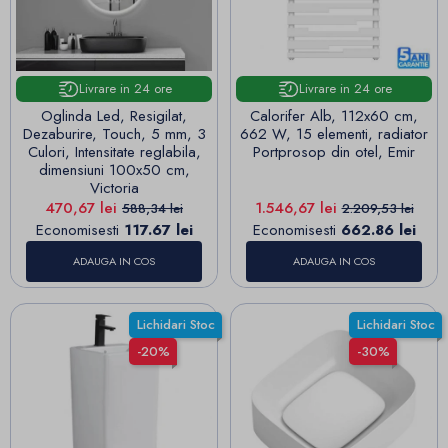
Livrare in 24 ore
Livrare in 24 ore
Oglinda Led, Resigilat,
Calorifer Alb, 112x60 cm,
Dezaburire, Touch, 5 mm, 3
662 W, 15 elementi, radiator
Culori, Intensitate reglabila,
Portprosop din otel, Emir
dimensiuni 100x50 cm,
Victoria
Pret
Pret de baza
Pret
Pret de baza
470,67 lei
1.546,67 lei
588,34 lei
2.209,53 lei
Economisesti
117.67 lei
Economisesti
662.86 lei
ADAUGA IN COS
ADAUGA IN COS
Lichidari Stoc
Lichidari Stoc
-20%
-30%