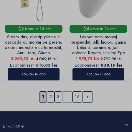
Livrare in 24 ore
Livrare in 24 ore
Sistem dus, dus tip ploaie si
Lavoar stativ montaj
cascada cu montaj pe perete,
suspendat, Alb lucios, gaura
baterie incastrata cu termostat,
baterie, ceramica, Jon,
Auriu Mat, Gitano
colectia Royalty Line by Ego
Pret
Pret de baza
Pret
Pret de baza
3.255,33 lei
1.955,79 lei
4.069,16 lei
2.793,98 lei
Economisesti
813.83 lei
Economisesti
838.19 lei
ADAUGA IN COS
ADAUGA IN COS
Urmatorul
1
2
3
···
15

Link-uri Utile