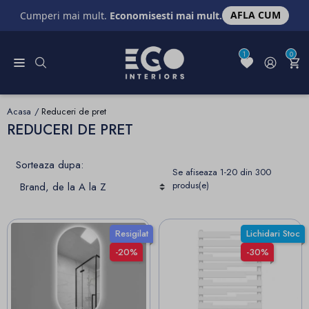
AFLA CUM
Cumperi mai mult.
Economisesti mai mult.
1
0
Acasa
Reduceri de pret
REDUCERI DE PRET
Sorteaza dupa:
Se afiseaza 1-20 din 300
produs(e)
Resigilat
Lichidari Stoc
-20%
-30%