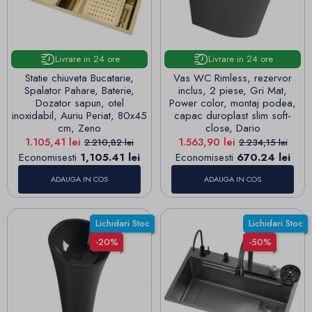
Livrare in 24 ore
Livrare in 24 ore
Statie chiuveta Bucatarie,
Vas WC Rimless, rezervor
Spalator Pahare, Baterie,
inclus, 2 piese, Gri Mat,
Dozator sapun, otel
Power color, montaj podea,
inoxidabil, Auriu Periat, 80x45
capac duroplast slim soft-
cm, Zeno
close, Dario
Pret
Pret de baza
Pret
Pret de baza
1.105,41 lei
1.563,90 lei
2.210,82 lei
2.234,15 lei
Economisesti
1,105.41 lei
Economisesti
670.24 lei
ADAUGA IN COS
ADAUGA IN COS
Lichidari Stoc
Lichidari Stoc
-20%
-50%