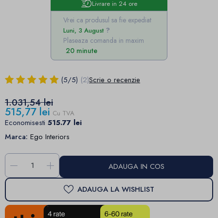
Livrare in 24 ore
Vrei ca produsul sa fie expediat
Luni, 3 August
Plaseaza comanda in maxim
20 minute
(
5
/
5
)
(2)
Scrie o recenzie
1.031,54 lei
515,77 lei
Cu TVA
Economisesti
515.77 lei
Marca:
Ego Interiors
-
+
ADAUGA IN COS
ADAUGA LA WISHLIST