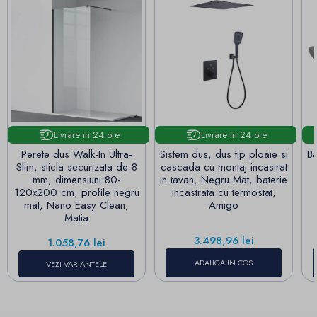
Livrare in 24 ore
Livrare in 24 ore
Perete dus Walk-In Ultra-
Sistem dus, dus tip ploaie si
Ba
Slim, sticla securizata de 8
cascada cu montaj incastrat
mm, dimensiuni 80-
in tavan, Negru Mat, baterie
120x200 cm, profile negru
incastrata cu termostat,
mat, Nano Easy Clean,
Amigo
Matia
Pret
3.498,96 lei
Pret
1.058,76 lei
ADAUGA IN COS
VEZI VARIANTELE