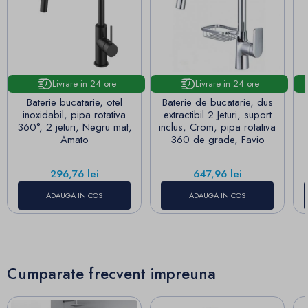
Livrare in 24 ore
Livrare in 24 ore
Baterie bucatarie, otel
Baterie de bucatarie, dus
inoxidabil, pipa rotativa
extractibil 2 Jeturi, suport
360°, 2 jeturi, Negru mat,
inclus, Crom, pipa rotativa
Amato
360 de grade, Favio
Pret
Pret
296,76 lei
647,96 lei
ADAUGA IN COS
ADAUGA IN COS
Cumparate frecvent impreuna