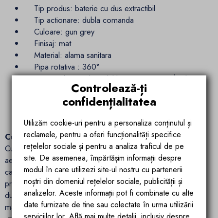
Tip produs: baterie cu dus extractibil
Tip actionare: dubla comanda
Culoare: gun grey
Finisaj: mat
Material: alama sanitara
Pipa rotativa : 360°
Buton select pe lateralul bateriei pentru schimbare
Controlează-ți
usoara intre tipurile de jet
confidențialitatea
Cartus ceramic
Utilizăm cookie-uri pentru a personaliza conținutul și
reclamele, pentru a oferi funcționalități specifice
Curatare usoara
rețelelor sociale și pentru a analiza traficul de pe
Curatare simpla si eficienta a sistemelor de dus si a
site. De asemenea, împărtășim informații despre
aeratoarelor datorita duzelor elastice de silicon. Murdaria,
modul în care utilizezi site-ul nostru cu partenerii
calcarul si/sau orice alte substante se curata simplu, doar
noștri din domeniul rețelelor sociale, publicității și
prin frecarea usoara a duzelor. Va puteti bucura astfel de un
analizelor. Aceste informații pot fi combinate cu alte
dus perfect pentru mai mult timp dar si de baterii de baie
date furnizate de tine sau colectate în urma utilizării
mai curate si mai eficiente.
serviciilor lor. Află mai multe detalii, inclusiv despre