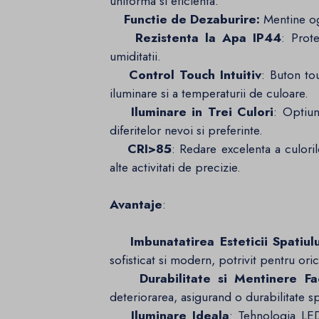
uniforma si eficienta.
Functie de Dezaburire:
Mentine ogl
Rezistenta la Apa IP44
: Prot
umiditatii.
Control Touch Intuitiv
: Buton to
iluminare si a temperaturii de culoare.
Iluminare in Trei Culori
: Optiun
diferitelor nevoi si preferinte.
CRI>85
: Redare excelenta a culori
alte activitati de precizie.
Avantaje
:
Imbunatatirea Esteticii Spatiulu
sofisticat si modern, potrivit pentru o
Durabilitate si Mentinere Fac
deteriorarea, asigurand o durabilitate spo
Iluminare Ideala
: Tehnologia LE