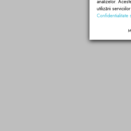
analizelor. Acest
utilizării servicii
Confidentialitate 
M