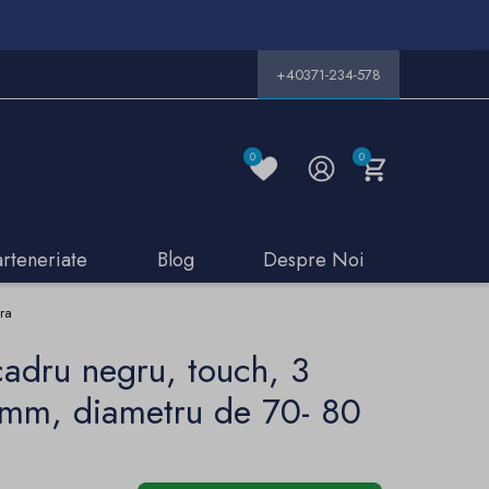
+40371-234-578
0
0
arteneriate
Blog
Despre Noi
ra
cadru negru, touch, 3
5 mm, diametru de 70- 80