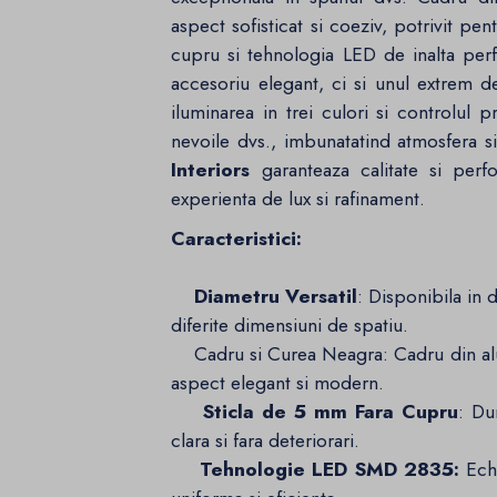
aspect sofisticat si coeziv, potrivit p
cupru si tehnologia LED de inalta per
accesoriu elegant, ci si unul extrem de 
iluminarea in trei culori si controlul
nevoile dvs., imbunatatind atmosfera s
Interiors
garanteaza calitate si perfo
experienta de lux si rafinament.
Caracteristici:
Diametru Versatil
: Disponibila in
diferite dimensiuni de spatiu.
Cadru si Curea Neagra: Cadru din alu
aspect elegant si modern.
Sticla de 5 mm Fara Cupru
: Du
clara si fara deteriorari.
Tehnologie LED SMD 2835:
Echi