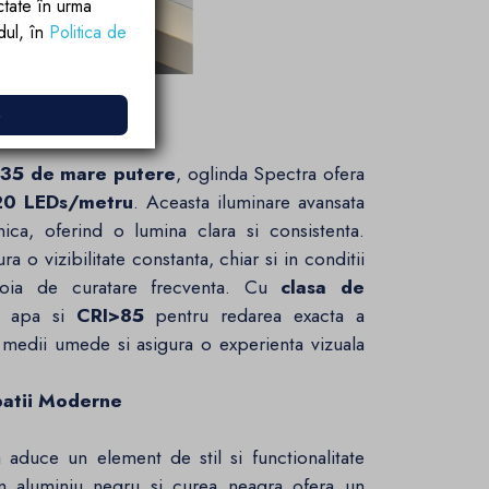
ctate în urma
rdul, în
Politica de
e
inare Perfecta
35 de mare putere
, oglinda Spectra ofera
20 LEDs/metru
. Aceasta iluminare avansata
lnica, oferind o lumina clara si consistenta.
ra o vizibilitate constanta, chiar si in conditii
evoia de curatare frecventa. Cu
clasa de
la apa si
CRI>85
pentru redarea exacta a
u medii umede si asigura o experienta vizuala
Spatii Moderne
aduce un element de stil si functionalitate
in aluminiu negru si curea neagra ofera un