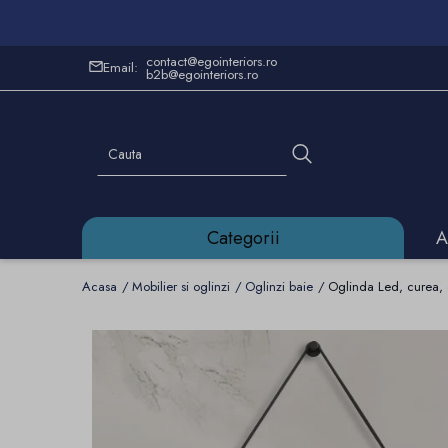
contact@egointeriors.ro
Email:
b2b@egointeriors.ro
Categorii
A
Acasa
Mobilier si oglinzi
Oglinzi baie
Oglinda Led, curea, 