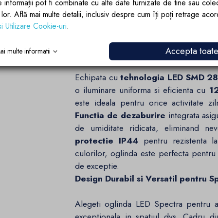
e informații pot fi combinate cu alte date furnizate de tine sau cole
lor lor. Află mai multe detalii, inclusiv despre cum îți poți retrage aco
si Utilizare Cookie-uri
.
Accepta toat
Tehnologie Avansata pentru O Ilum
ai multe informatii
Echipata cu
tehnologia LED SMD 28
o iluminare uniforma si eficienta cu
1
este ideala pentru orice activitate zi
Functia de dezaburire
integrata asigu
de umiditate ridicata, eliminand n
protectie IP44
pentru rezistenta 
culorilor, oglinda este perfecta pentr
de exceptie.
Design Durabil si Versatil pentru 
Alegeti oglinda LED Spectra pentru a 
exceptionala in spatiul dvs. Cadru d