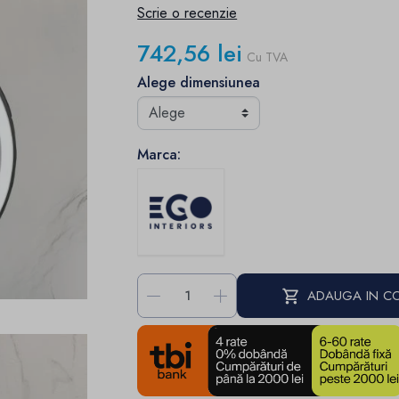
Scrie o recenzie
742,56 lei
Cu TVA
Alege dimensiunea
Marca:
-
+
ADAUGA IN C