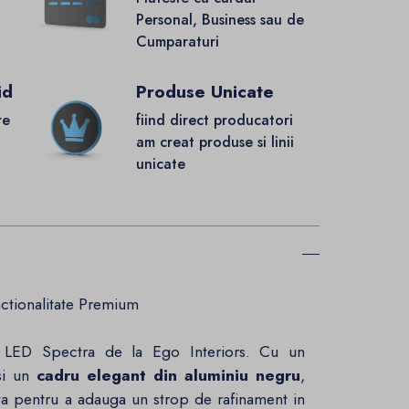
Personal, Business sau de
Cumparaturi
id
Produse Unicate
re
fiind direct producatori
.
am creat produse si linii
unicate
ctionalitate Premium
a LED Spectra de la Ego Interiors. Cu un
si un
cadru elegant din aluminiu negru
,
ta pentru a adauga un strop de rafinament in