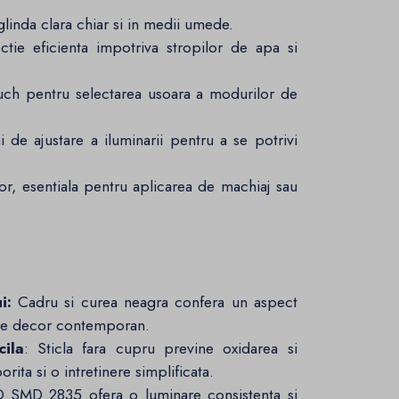
inda clara chiar si in medii umede.
ectie eficienta impotriva stropilor de apa si
uch pentru selectarea usoara a modurilor de
i de ajustare a iluminarii pentru a se potrivi
lor, esentiala pentru aplicarea de machiaj sau
i:
Cadru si curea neagra confera un aspect
rice decor contemporan.
ila
: Sticla fara cupru previne oxidarea si
rita si o intretinere simplificata.
D SMD 2835 ofera o luminare consistenta si