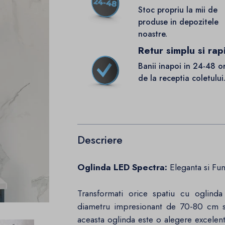
Stoc propriu la mii de
produse in depozitele
noastre.
Retur simplu si rap
Banii inapoi in 24-48 o
de la receptia coletului
Descriere
Oglinda LED Spectra:
Eleganta si Fun
Transformati orice spatiu cu oglind
diametru impresionant de 70-80 cm 
aceasta oglinda este o alegere excelen