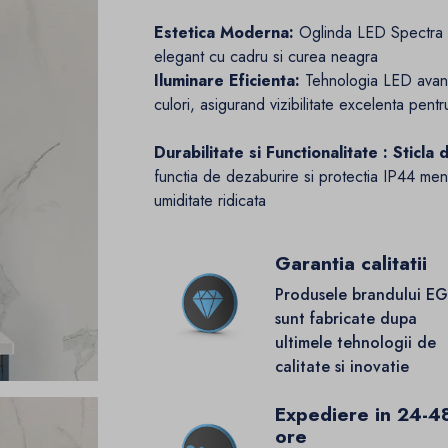
Estetica Moderna:
Oglinda LED Spectra ad
elegant cu cadru si curea neagra
Iluminare Eficienta:
Tehnologia LED avansat
culori, asigurand vizibilitate excelenta pentru
Durabilitate si Functionalitate :
Sticla 
functia de dezaburire si protectia IP44 menti
umiditate ridicata
Garantia calitatii
Produsele brandului E
sunt fabricate dupa
ultimele tehnologii de
calitate si inovatie
Expediere in 24-4
ore