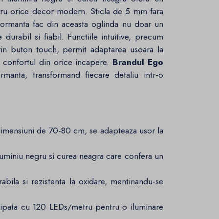
entru orice decor modern. Sticla de 5 mm fara
formanta fac din aceasta oglinda nu doar un
durabil si fiabil. Functiile intuitive, precum
 prin buton touch, permit adaptarea usoara la
i confortul din orice incapere.
Brandul Ego
rmanta, transformand fiecare detaliu intr-o
 dimensiuni de 70-80 cm, se adapteaza usor la
miniu negru si curea neagra care confera un
rabila si rezistenta la oxidare, mentinandu-se
pata cu 120 LEDs/metru pentru o iluminare