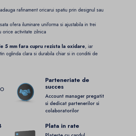
auga rafinament oricarui spatiu prin designul sau
a ofera iluminare uniforma si ajustabila in trei
 orice activitate zilnica
de 5 mm fara cupru rezista la oxidare
, iar
n oglinda clara si durabila chiar si in conditii de
Parteneriate de
succes
GO
Account manager pregatit
si dedicat partenerilor si
colaboratorilor
8
Plata in rate
Plateste cu cardul