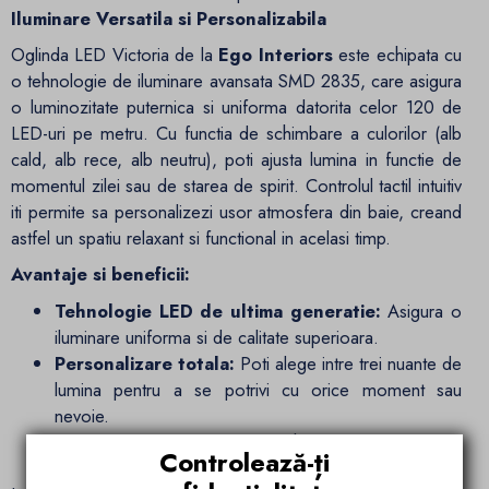
Iluminare Versatila si Personalizabila
Oglinda LED Victoria de la
Ego Interiors
este echipata cu
o tehnologie de iluminare avansata SMD 2835, care asigura
o luminozitate puternica si uniforma datorita celor 120 de
LED-uri pe metru. Cu functia de schimbare a culorilor (alb
cald, alb rece, alb neutru), poti ajusta lumina in functie de
momentul zilei sau de starea de spirit. Controlul tactil intuitiv
iti permite sa personalizezi usor atmosfera din baie, creand
astfel un spatiu relaxant si functional in acelasi timp.
Avantaje si beneficii:
Tehnologie LED de ultima generatie:
Asigura o
iluminare uniforma si de calitate superioara.
Personalizare totala:
Poti alege intre trei nuante de
lumina pentru a se potrivi cu orice moment sau
nevoie.
Control tactil intuitiv:
Schimbarea culorilor si
Controlează-ți
ajustarea intensitatii luminii se realizeaza rapid si usor.