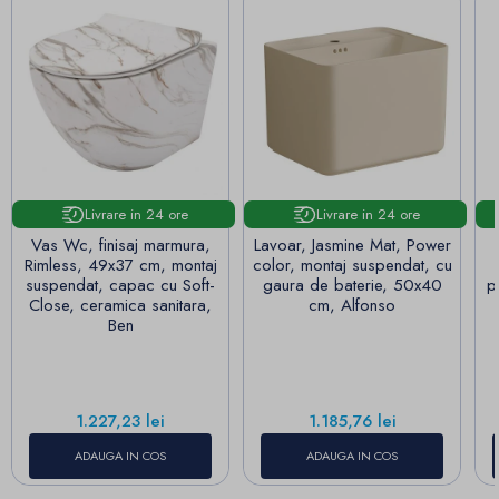
Livrare in 24 ore
Livrare in 24 ore
Vas Wc, finisaj marmura,
Lavoar, Jasmine Mat, Power
Rimless, 49x37 cm, montaj
color, montaj suspendat, cu
suspendat, capac cu Soft-
gaura de baterie, 50x40
p
Close, ceramica sanitara,
cm, Alfonso
Ben
Pret
Pret
1.227,23 lei
1.185,76 lei
ADAUGA IN COS
ADAUGA IN COS