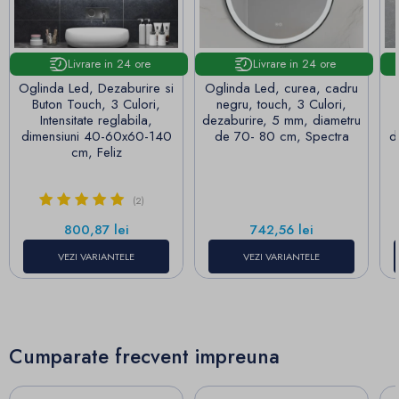
Livrare in 24 ore
Livrare in 24 ore
Oglinda Led, Dezaburire si
Oglinda Led, curea, cadru
Buton Touch, 3 Culori,
negru, touch, 3 Culori,
Intensitate reglabila,
dezaburire, 5 mm, diametru
dimensiuni 40-60x60-140
de 70- 80 cm, Spectra
d
cm, Feliz
(2)
Pret
Pret
800,87 lei
742,56 lei
VEZI VARIANTELE
VEZI VARIANTELE
Cumparate frecvent impreuna