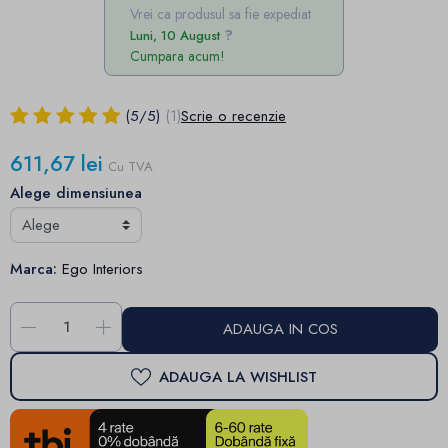
Vrei ca produsul sa fie expediat
Luni, 10 August
Cumpara acum!
(
5
/
5
)
(1)
Scrie o recenzie
611,67 lei
Cu TVA
Alege dimensiunea
Marca:
Ego Interiors
-
+
ADAUGA IN COS
ADAUGA LA WISHLIST