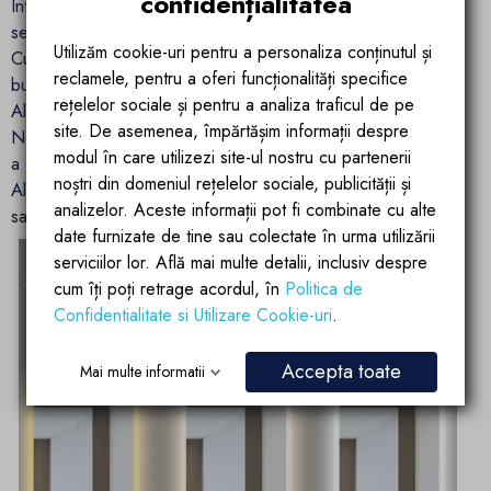
confidențialitatea
Intensitatea luminii poate fi reglata usor si continuu folosind
senzorul tactil.
Utilizăm cookie-uri pentru a personaliza conținutul și
Culoarea luminii este selectabila infinit, doar atingand
reclamele, pentru a oferi funcționalități specifice
butonul touch - toate cele trei nuante intr-o singura oglinda.
rețelelor sociale și pentru a analiza traficul de pe
Albul cald (3000 K) evoca o dispozitie placuta si usoara.
site. De asemenea, împărtășim informații despre
Neutrul alb (4500 K) este natural si puternic revigorant, fara
modul în care utilizezi site-ul nostru cu partenerii
a fi neplacut pentru ochi.
noștri din domeniul rețelelor sociale, publicității și
Albul rece (6000K) creeaza o racorire placuta si va permite
analizelor. Aceste informații pot fi combinate cu alte
sa incepeti ziua cu bucurie si in mod activ.
date furnizate de tine sau colectate în urma utilizării
serviciilor lor. Află mai multe detalii, inclusiv despre
cum îți poți retrage acordul, în
Politica de
Confidentialitate si Utilizare Cookie-uri
.
Accepta toate
Mai multe informatii