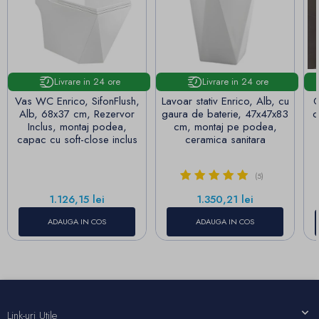
Livrare in 24 ore
Livrare in 24 ore
Vas WC Enrico, SifonFlush,
Lavoar stativ Enrico, Alb, cu
O
Alb, 68x37 cm, Rezervor
gaura de baterie, 47x47x83
d
Inclus, montaj podea,
cm, montaj pe podea,
capac cu soft-close inclus
ceramica sanitara
(5)
Pret
Pret
1.126,15 lei
1.350,21 lei
ADAUGA IN COS
ADAUGA IN COS
Link-uri Utile