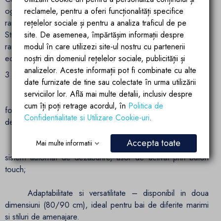
oglinda Cuore este gandita pentru a rezista in timp si a
reclamele, pentru a oferi funcționalități specifice
ramane la fel de impresionanta chiar si dupa ani de utilizare.
rețelelor sociale și pentru a analiza traficul de pe
Structura sa este optimizata pentru montaj facil si stabil, iar
site. De asemenea, împărtășim informații despre
rama cu iluminare indirecta creeaza o ambianta placuta si
modul în care utilizezi site-ul nostru cu partenerii
echilibrata in baie.
noștri din domeniul rețelelor sociale, publicității și
analizelor. Aceste informații pot fi combinate cu alte
3 beneficii majore:
date furnizate de tine sau colectate în urma utilizării
serviciilor lor. Află mai multe detalii, inclusiv despre
Estetica unica si atmosfera ambientala – conturul LED in
cum îți poți retrage acordul, în
Politica de
forma de inima transforma oglinda intr-un element central al
Confidentialitate si Utilizare Cookie-uri
.
decorului;
Accepta toate
Mai multe informatii
Tehnologie smart pentru uz zilnic – iluminare reglabila si
sistem automat de dezaburire, usor de activat prin buton
touch;
Adaptabilitate si versatilitate – disponibil in doua
dimensiuni (80/90 cm), ideal pentru bai de diferite marimi
si stiluri de amenajare.