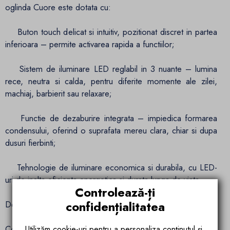
oglinda Cuore este dotata cu:
Buton touch delicat si intuitiv, pozitionat discret in partea
inferioara – permite activarea rapida a functiilor;
Sistem de iluminare LED reglabil in 3 nuante – lumina
rece, neutra si calda, pentru diferite momente ale zilei,
machiaj, barbierit sau relaxare;
Functie de dezaburire integrata – impiedica formarea
condensului, oferind o suprafata mereu clara, chiar si dupa
dusuri fierbinti;
Tehnologie de iluminare economica si durabila, cu LED-
uri de inalta eficienta energetica si durata lunga de viata.
Controlează-ți
confidențialitatea
Design sofisticat, calitate premium
Construita cu materiale de inalta calitate si finisaje perfecte,
Utilizăm cookie-uri pentru a personaliza conținutul și