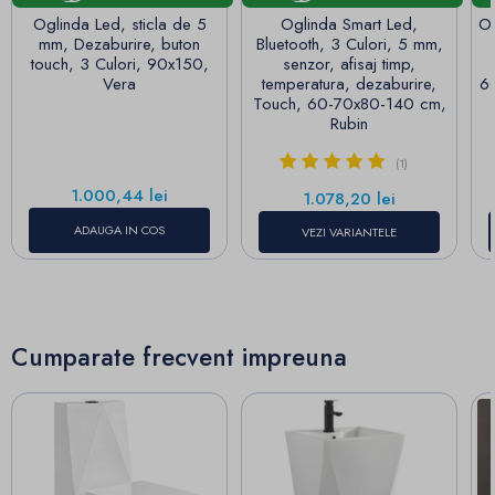
Oglinda Led, sticla de 5
Oglinda Smart Led,
Og
mm, Dezaburire, buton
Bluetooth, 3 Culori, 5 mm,
touch, 3 Culori, 90x150,
senzor, afisaj timp,
Vera
temperatura, dezaburire,
6
Touch, 60-70x80-140 cm,
Rubin
(1)
Pret
1.000,44 lei
Pret
1.078,20 lei
ADAUGA IN COS
VEZI VARIANTELE
Cumparate frecvent impreuna