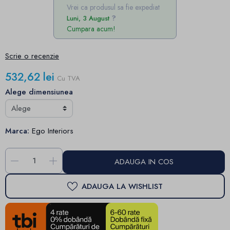
Vrei ca produsul sa fie expediat
Luni, 3 August
Cumpara acum!
Scrie o recenzie
532,62 lei
Cu TVA
Alege dimensiunea
Marca:
Ego Interiors
-
+
ADAUGA IN COS
ADAUGA LA WISHLIST