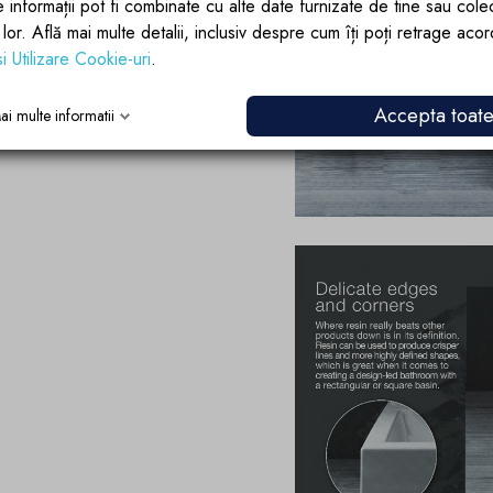
e informații pot fi combinate cu alte date furnizate de tine sau cole
lor lor. Află mai multe detalii, inclusiv despre cum îți poți retrage aco
si Utilizare Cookie-uri
.
Accepta toat
ai multe informatii