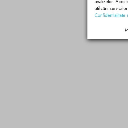
analizelor. Acest
utilizării servicii
Confidentialitate 
M