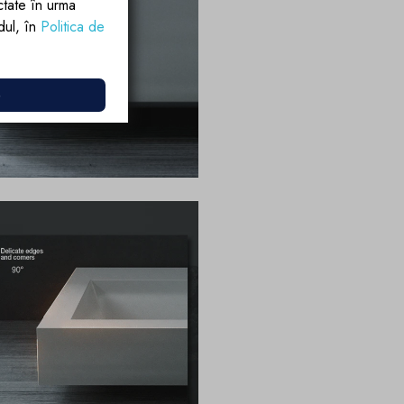
ctate în urma
rdul, în
Politica de
e