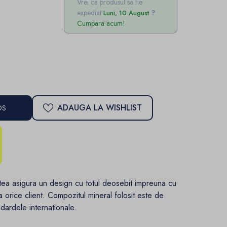
Vrei ca produsul sa fie
expediat
Luni, 10 August
Cumpara acum!
ADAUGA LA WISHLIST
OS
tea asigura un design cu totul deosebit impreuna cu
 orice client. Compozitul mineral folosit este de
ndardele internationale.