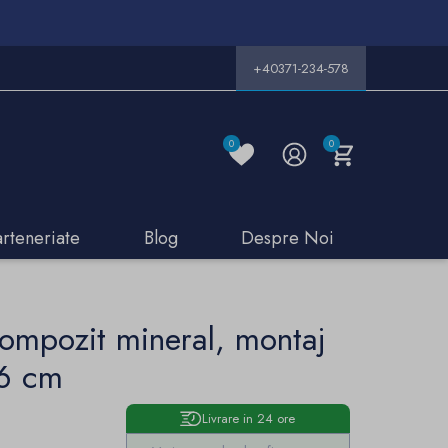
+40371-234-578
0
0
arteneriate
Blog
Despre Noi
compozit mineral, montaj
36 cm
Livrare in 24 ore