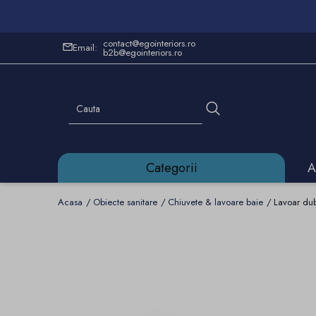
contact@egointeriors.ro
Email:
b2b@egointeriors.ro
Categorii
A
Acasa
Obiecte sanitare
Chiuvete & lavoare baie
Lavoar dub