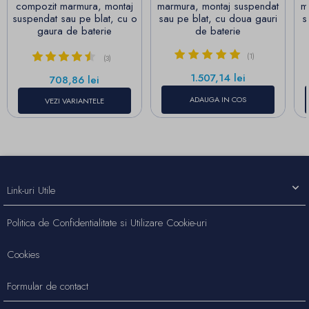
compozit marmura, montaj
marmura, montaj suspendat
m
suspendat sau pe blat, cu o
sau pe blat, cu doua gauri
s
gaura de baterie
de baterie
(1)
(3)
Pret
1.507,14 lei
Pret
708,86 lei
ADAUGA IN COS
VEZI VARIANTELE
Link-uri Utile
Politica de Confidentialitate si Utilizare Cookie-uri
Cookies
Formular de contact