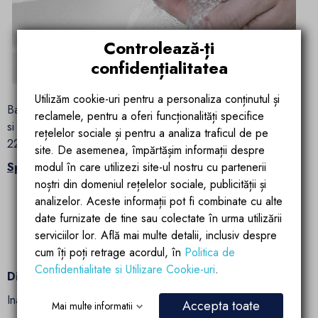
Controlează-ți
confidențialitatea
Utilizăm cookie-uri pentru a personaliza conținutul și
Bateria Pepe cu senzor se poate monta in orice incapere
reclamele, pentru a oferi funcționalități specifice
si se pooate folosi si in spatiile unde nu exista alimentare
rețelelor sociale și pentru a analiza traficul de pe
220V – datorita alimentarii cu baterii.
site. De asemenea, împărtășim informații despre
Specificatii tehnice:
modul în care utilizezi site-ul nostru cu partenerii
noștri din domeniul rețelelor sociale, publicității și
Tip produs: baterie lavoar cu senzor
analizelor. Aceste informații pot fi combinate cu alte
Tip montare: pe lavoar
date furnizate de tine sau colectate în urma utilizării
Culoare: Crom
serviciilor lor. Află mai multe detalii, inclusiv despre
Material:otel inoxidabil
cum îți poți retrage acordul, în
Politica de
Pipa: fixa
Confidentialitate si Utilizare Cookie-uri
.
Dimensiuni:
Inaltime: 14.3 cm
Accepta toate
Mai multe informatii