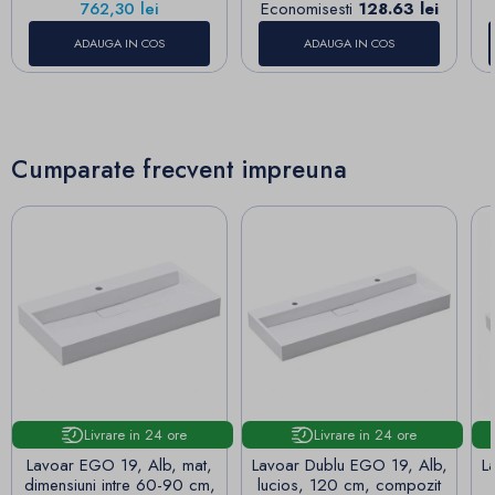
Pret
762,30 lei
Economisesti
128.63 lei
ADAUGA IN COS
ADAUGA IN COS
Cumparate frecvent impreuna
Livrare in 24 ore
Livrare in 24 ore
Lavoar EGO 19, Alb, mat,
Lavoar Dublu EGO 19, Alb,
L
dimensiuni intre 60-90 cm,
lucios, 120 cm, compozit