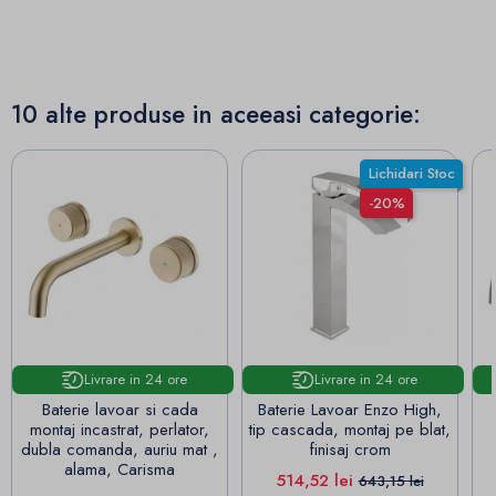
10 alte produse in aceeasi categorie:
Lichidari Stoc
-20%
Livrare in 24 ore
Livrare in 24 ore
Baterie lavoar si cada
Baterie Lavoar Enzo High,
montaj incastrat, perlator,
tip cascada, montaj pe blat,
dubla comanda, auriu mat ,
finisaj crom
alama, Carisma
Pret
Pret de baza
514,52 lei
643,15 lei