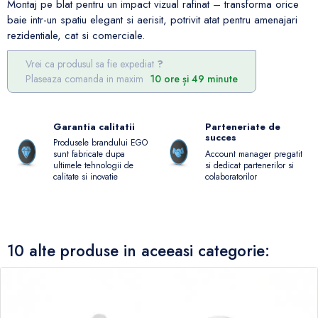
Montaj pe blat pentru un impact vizual rafinat – transforma orice
baie intr-un spatiu elegant si aerisit, potrivit atat pentru amenajari
rezidentiale, cat si comerciale.
Vrei ca produsul sa fie expediat
Plaseaza comanda in maxim
10 ore și 49 minute
Garantia calitatii
Parteneriate de
succes
Produsele brandului EGO
Account manager pregatit
sunt fabricate dupa
si dedicat partenerilor si
ultimele tehnologii de
colaboratorilor
calitate si inovatie
10 alte produse in aceeasi categorie: