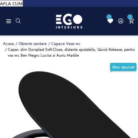
AFLA CUM
0
0
Acasa
Obiecte sanitare
Capace Vase wc
Capac slim Duroplast Soft-Close, distanta ajustabila, Quick Release, pentru
vas wc Ben Negru Lucios si Auriu Marble
Stoc epuizat