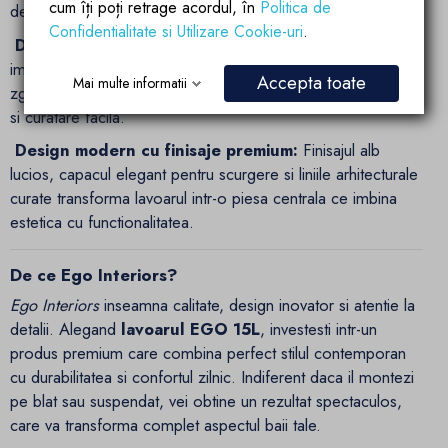
cum îți poți retrage acordul, în
Politica de
de spatiu.
Confidentialitate si Utilizare Cookie-uri
.
Durabilitate si igiena sporita:
Compozitul de marmura,
impreuna cu acoperirea NANO, ofera rezistenta la
Accepta toate
Mai multe informatii
zgarieturi, pete si bacterii, asigurand o utilizare indelungata
si curatare facila.
Design modern cu finisaje premium:
Finisajul alb
lucios, capacul elegant pentru scurgere si liniile arhitecturale
curate transforma lavoarul intr-o piesa centrala ce imbina
estetica cu functionalitatea.
De ce Ego Interiors?
Ego Interiors
inseamna calitate, design inovator si atentie la
detalii. Alegand
lavoarul EGO 15L
, investesti intr-un
produs premium care combina perfect stilul contemporan
cu durabilitatea si confortul zilnic. Indiferent daca il montezi
pe blat sau suspendat, vei obtine un rezultat spectaculos,
care va transforma complet aspectul baii tale.