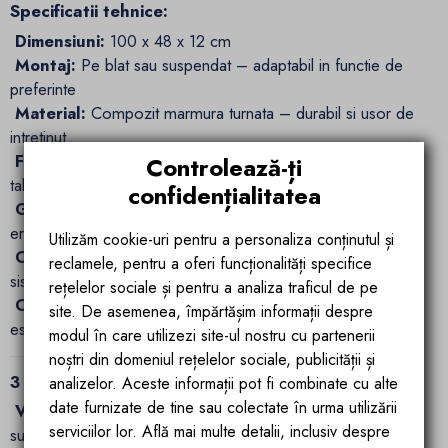
Specificatii tehnice:
Dimensiuni:
100 x 48 x 12 cm
Montaj:
Pe blat sau suspendat – adaptabil in functie de
preferinte
Material:
Compozit marmura turnata – durabil si usor de
intretinut
Finisaj:
Alb lucios – adauga luminozitate si eleganta baii
Controlează-ți
tale
confidențialitatea
Gaura baterie:
Pozitionata pe partea stanga –
ergonomie si accesibilitate
Utilizăm cookie-uri pentru a personaliza conținutul și
Conexiuni:
Standardizate – compatibile cu majoritatea
reclamele, pentru a oferi funcționalități specifice
sistemelor de instalatie
rețelelor sociale și pentru a analiza traficul de pe
Capac pentru scurgere:
Inclus, pentru un plus de
site. De asemenea, împărtășim informații despre
estetica si functionalitate
modul în care utilizezi site-ul nostru cu partenerii
noștri din domeniul rețelelor sociale, publicității și
3 beneficii esentiale ale lavoarului EGO 15L:
analizelor. Aceste informații pot fi combinate cu alte
date furnizate de tine sau colectate în urma utilizării
Versatilitate maxima:
Poate fi montat pe blat sau
serviciilor lor. Află mai multe detalii, inclusiv despre
suspendat, adaptandu-se perfect stilului baii tale si nevoilor