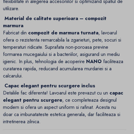
flexibilitate in alegerea accesoriilor si optimizand spatiul de
utilizare.
Material de calitate superioara – compozit
marmura
Fabricat din
compozit de marmura turnata
, lavoarul
ofera o rezistenta remarcabila la zgarieturi, pete, socuri si
temperaturi ridicate. Suprafata non-poroasa previne
formarea mucegaiului si a bacteriilor, asigurand un mediu
igienic. In plus, tehnologia de acoperire
NANO
faciliteaza
curatarea rapida, reducand acumularea murdariei si a
calcarului.
Capac elegant pentru scurgere inclus
Detaliile fac diferenta! Lavoarul este prevazut cu un
capac
elegant pentru scurgere
, ce completeaza designul
modern si ofera un aspect uniform si rafinat. Acesta nu
doar ca imbunatateste estetica generala, dar faciliteaza si
intretinerea zilnica.