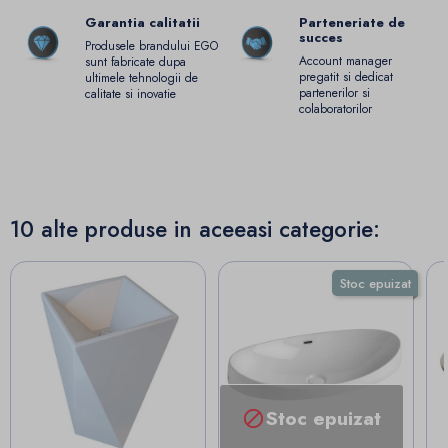
Garantia calitatii
Parteneriate de
succes
Produsele brandului EGO
Account manager
sunt fabricate dupa
pregatit si dedicat
ultimele tehnologii de
partenerilor si
calitate si inovatie
colaboratorilor
10 alte produse in aceeasi categorie:
Stoc epuizat
Stoc epuizat
