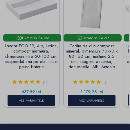
Livrare in 24 ore
Livrare in 24 ore
Lavoar EGO 19, Alb, lucios,
Cadita de dus compozit
L
compozit marmura,
mineral, dimensiuni 70-90 x
l
dimensiuni intre 50-100 cm,
80-160 cm, inaltime 2.5
m
suspendat sau pe blat, cu o
cm, scugere ascunsa,
s
gaura baterie
decupabila, Alb, Antonio
(11)
(8)
Pret
Pret
637,59 lei
1.179,28 lei
VEZI VARIANTELE
VEZI VARIANTELE