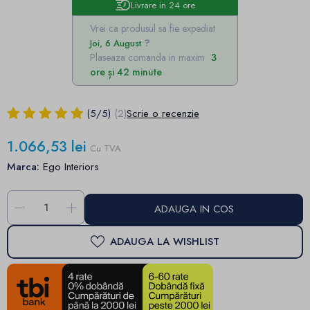
Livrare in 24 ore
Vrei ca produsul sa fie expediat
Joi, 6 August
Plaseaza comanda in maxim
3
ore și 42 minute
(
5
/
5
)
(2)
Scrie o recenzie
1.066,53 lei
Cu TVA
Marca:
Ego Interiors
-
+
ADAUGA IN COS
ADAUGA LA WISHLIST