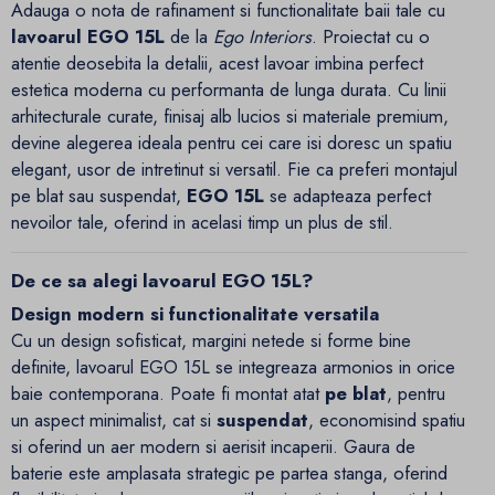
Adauga o nota de rafinament si functionalitate baii tale cu
lavoarul EGO 15L
de la
Ego Interiors
. Proiectat cu o
atentie deosebita la detalii, acest lavoar imbina perfect
estetica moderna cu performanta de lunga durata. Cu linii
arhitecturale curate, finisaj alb lucios si materiale premium,
devine alegerea ideala pentru cei care isi doresc un spatiu
elegant, usor de intretinut si versatil. Fie ca preferi montajul
pe blat sau suspendat,
EGO 15L
se adapteaza perfect
nevoilor tale, oferind in acelasi timp un plus de stil.
De ce sa alegi lavoarul EGO 15L?
Design modern si functionalitate versatila
Cu un design sofisticat, margini netede si forme bine
definite, lavoarul EGO 15L se integreaza armonios in orice
baie contemporana. Poate fi montat atat
pe blat
, pentru
un aspect minimalist, cat si
suspendat
, economisind spatiu
si oferind un aer modern si aerisit incaperii. Gaura de
baterie este amplasata strategic pe partea stanga, oferind