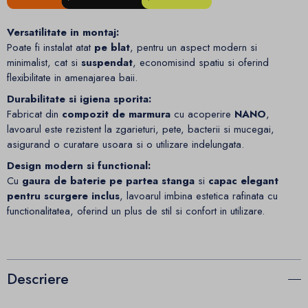
Versatilitate in montaj:
Poate fi instalat atat
pe blat
, pentru un aspect modern si
minimalist, cat si
suspendat
, economisind spatiu si oferind
flexibilitate in amenajarea baii.
Durabilitate si igiena sporita:
Fabricat din
compozit de marmura
cu acoperire
NANO
,
lavoarul este rezistent la zgarieturi, pete, bacterii si mucegai,
asigurand o curatare usoara si o utilizare indelungata.
Design modern si functional:
Cu
gaura de baterie pe partea stanga
si
capac elegant
pentru scurgere inclus
, lavoarul imbina estetica rafinata cu
functionalitatea, oferind un plus de stil si confort in utilizare.
Descriere