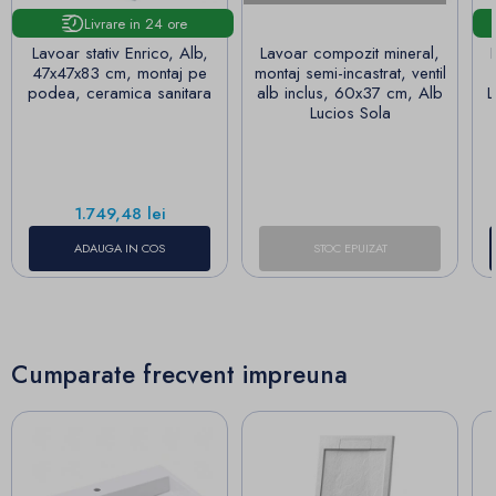
Livrare in 24 ore
Lavoar stativ Enrico, Alb,
Lavoar compozit mineral,
47x47x83 cm, montaj pe
montaj semi-incastrat, ventil
podea, ceramica sanitara
alb inclus, 60x37 cm, Alb
L
Lucios Sola
Pret
1.749,48 lei
ADAUGA IN COS
STOC EPUIZAT
Cumparate frecvent impreuna