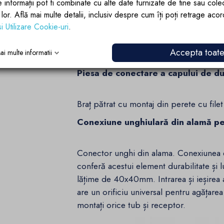
e informații pot fi combinate cu alte date furnizate de tine sau cole
lor lor. Află mai multe detalii, inclusiv despre cum îți poți retrage aco
si Utilizare Cookie-uri
.
Accepta toat
ai multe informatii
Piesa de conectare a capului de du
Braț pătrat cu montaj din perete cu file
Conexiune unghiulară din alamă pe
Conector unghi din alama. Conexiunea 
conferă acestui element durabilitate și 
lățime de 40x40mm. Intrarea și ieșirea 
are un orificiu universal pentru agățare
montați orice tub și receptor.