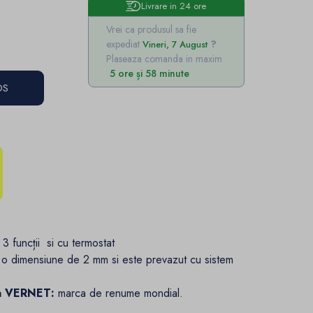
Livrare in 24 ore
Vrei ca produsul sa fie
expediat
Vineri, 7 August
Plaseaza comanda in maxim
5 ore și 58 minute
OS
 3 funcții si cu termostat
 o dimensiune de 2 mm si este prevazut cu sistem
ca VERNET:
marca de renume mondial.