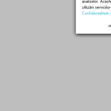
analizelor. Acest
utilizării servicii
Confidentialitate 
M