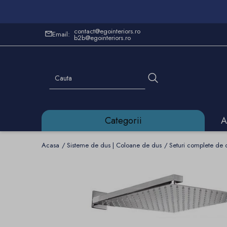
contact@egointeriors.ro
Email:
b2b@egointeriors.ro
Categorii
A
Acasa
Sisteme de dus | Coloane de dus
Seturi complete de 