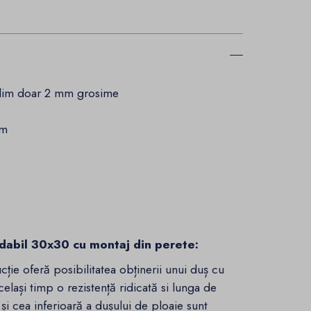
 Slim doar 2 mm grosime
cm
xidabil 30x30 cu montaj din perete:
cție oferă posibilitatea obținerii unui duș cu
lași timp o rezistență ridicată si lunga de
și cea inferioară a dușului de ploaie sunt