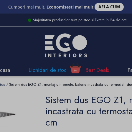
AFLA CUM
Cumperi mai mult.
Economisesti mai mult.
Majoritatea produselor sunt pe stoc si livrate in 24 de ore
casa
Lichidari de stoc
Best Deals
P
dus
Sistem dus EGO Z1, montaj din perete, baterie incastrata cu termostat, du
Sistem dus EGO Z1, m
incastrata cu termost
cm