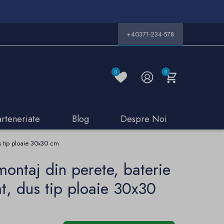
+40371-234-578
0
0
arteneriate
Blog
Despre Noi
s tip ploaie 30x30 cm
ontaj din perete, baterie
at, dus tip ploaie 30x30