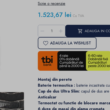
Scrie o recenzie
1.523,67 lei
Cu TVA
-
+
ADAUGA IN C
ADAUGA LA WISHLIST
Montaj din perete
Baterie termostica :
baterie incastrata cu
Cap de dus Ultra Slim:
capul de dus are
Anticalcar
Termostat cu functie de blocare mar
6 duze de masaj din alama cromata