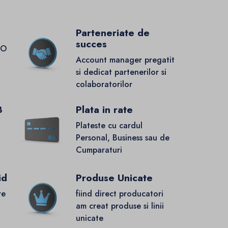
Parteneriate de
succes
GO
Account manager pregatit
si dedicat partenerilor si
colaboratorilor
8
Plata in rate
Plateste cu cardul
Personal, Business sau de
Cumparaturi
id
Produse Unicate
re
fiind direct producatori
.
am creat produse si linii
unicate