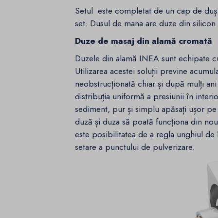
Setul este completat de un cap de duș c
set. Dusul de mana are duze din silicon 
Duze de masaj din alamă cromată
Duzele din alamă INEA sunt echipate cu
Utilizarea acestei soluții previne acumu
neobstrucționată chiar și după mulți ani 
distribuția uniformă a presiunii în interi
sediment, pur și simplu apăsați ușor pe 
duză și duza să poată funcționa din nou
este posibilitatea de a regla unghiul de
setare a punctului de pulverizare.