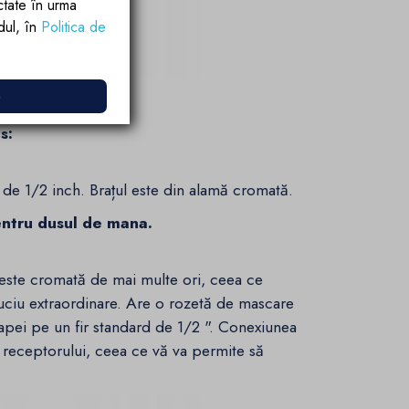
ctate în urma
rdul, în
Politica de
e
s:
t de 1/2 inch. Brațul este din alamă cromată.
ntru dusul de mana.
este cromată de mai multe ori, ceea ce
luciu extraordinare. Are o rozetă de mascare
apei pe un fir standard de 1/2 ". Conexiunea
a receptorului, ceea ce vă va permite să