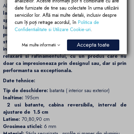
analizelor. Aceste informații pot fi combinate cu alte
Alege calitatea si rafinamentul cu
cabina de dus Hera de
date furnizate de tine sau colectate în urma utilizării
la Ego Interiors
-
alegerea perfecta pentru un
serviciilor lor. Află mai multe detalii, inclusiv despre
spatiu de baie modern si elegant.Experimentati
cum îți poți retrage acordul, în
Politica de
luxul discret si rafinamentul in fiecare detaliu,
Confidentialitate si Utilizare Cookie-uri
.
pentru un spatiu de baie care reflecta gusturile si
standardele dumneavoastra in materie de design
Accepta toate
Mai multe informatii
interior. Transforma-ti baia intr-un sanctuar al
relaxarii si rafinamentului, cu un produs care nu
doar ca impresioneaza prin designul sau, dar si prin
performanta sa exceptionala.
Date tehnice:
Tip de deschidere:
batanta ( interior sau exterior)
Inaltime:
195cm
2 usi batante, cabina reversibila, interval de
ajustare de 1.5 cm
Latime:
70,80,90 cm
Grosimea sticlei:
6 mm
Material:
Sticla securizata, profile si maner din aluminiu