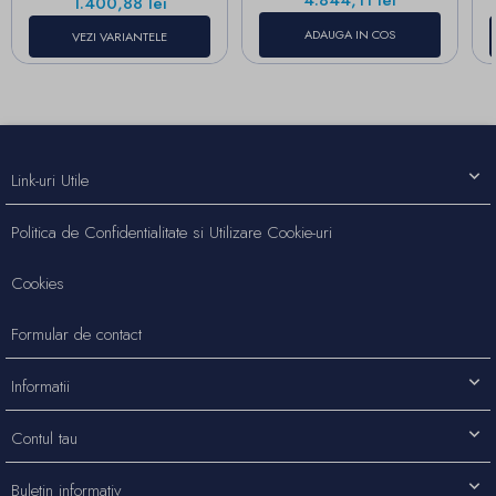
4.844,11 lei
Pret
1.400,88 lei
ADAUGA IN COS
VEZI VARIANTELE
Link-uri Utile
Politica de Confidentialitate si Utilizare Cookie-uri
Cookies
Formular de contact
Informatii
Contul tau
Buletin informativ