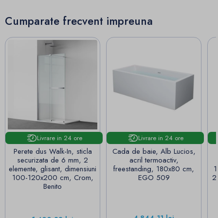
Cumparate frecvent impreuna
Livrare in 24 ore
Livrare in 24 ore
Perete dus Walk-In, sticla
Cada de baie, Alb Lucios,
securizata de 6 mm, 2
acril termoactiv,
elemente, glisant, dimensiuni
freestanding, 180x80 cm,
1
100-120x200 cm, Crom,
EGO 509
2
Benito
Pret