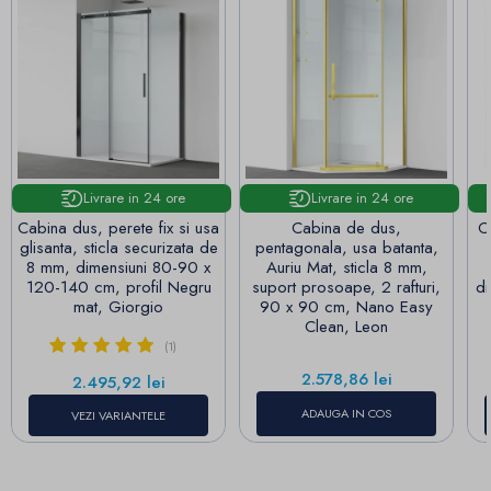
Livrare in 24 ore
Livrare in 24 ore
Cabina dus, perete fix si usa
Cabina de dus,
C
glisanta, sticla securizata de
pentagonala, usa batanta,
8 mm, dimensiuni 80-90 x
Auriu Mat, sticla 8 mm,
120-140 cm, profil Negru
suport prosoape, 2 rafturi,
di
mat, Giorgio
90 x 90 cm, Nano Easy
Clean, Leon
(1)
Pret
2.578,86 lei
Pret
2.495,92 lei
ADAUGA IN COS
VEZI VARIANTELE