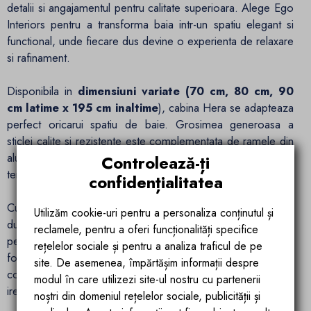
detalii si angajamentul pentru calitate superioara. Alege Ego
Interiors pentru a transforma baia intr-un spatiu elegant si
functional, unde fiecare dus devine o experienta de relaxare
si rafinament.
Disponibila in
dimensiuni variate (70 cm, 80 cm, 90
cm latime x 195 cm inaltime
), cabina Hera se adapteaza
perfect oricarui spatiu de baie. Grosimea generoasa a
sticlei calite si rezistente este complementata de ramele din
aluminiu durabil, garantand durabilitate si siguranta pe
Controlează-ți
termen lung.
confidențialitatea
Cu optiuni de instalare la nivel de podea sau pe caditele de
Utilizăm cookie-uri pentru a personaliza conținutul și
dus disponibile pe
site-ul nostru
, cabina Hera se integreaza
reclamele, pentru a oferi funcționalități specifice
perfect in orice concept de design interior. Fiecare detaliu a
rețelelor sociale și pentru a analiza traficul de pe
fost gandit pentru a oferi o experienta de dus superioara,
site. De asemenea, împărtășim informații despre
combinand estetica cu functionalitatea intr-un mod
modul în care utilizezi site-ul nostru cu partenerii
ireprosabil.
noștri din domeniul rețelelor sociale, publicității și