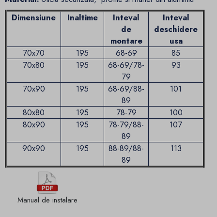
Dimensiune
Inaltime
Inteval
Inteval
de
deschidere
montare
usa
70x70
195
68-69
85
70x80
195
68-69/78-
93
79
70x90
195
68-69/88-
101
89
80x80
195
78-79
100
80x90
195
78-79/88-
107
89
90x90
195
88-89/88-
113
89
Manual de instalare