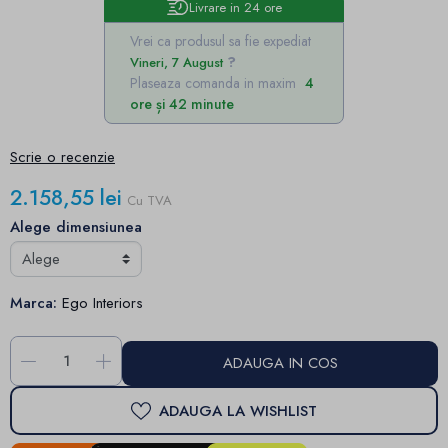
Livrare in 24 ore
Vrei ca produsul sa fie expediat
Vineri, 7 August
Plaseaza comanda in maxim
4
ore și 42 minute
Scrie o recenzie
2.158,55 lei
Cu TVA
Alege dimensiunea
Marca:
Ego Interiors
-
+
ADAUGA IN COS
ADAUGA LA WISHLIST