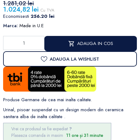
1.281,02 lei
1.024,82 lei
Cu TVA
Economisesti
256.20 lei
Marca:
Made in U.E
ADAUGA IN COS
ADAUGA LA WISHLIST
Produse Germane de cea mai inalta calitate.
Urinal, pisoar suspendat cu un design modern din ceramica
sanitara alba de inalta calitate .
Vrei ca produsul sa fie expediat
Plaseaza comanda in maxim
11 ore și 31 minute