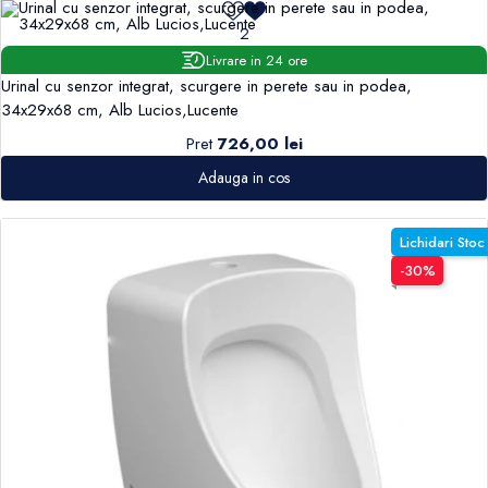
2
Livrare in 24 ore
Urinal cu senzor integrat, scurgere in perete sau in podea,
34x29x68 cm, Alb Lucios,Lucente
Pret
726,00 lei
Adauga in cos
Lichidari Stoc
-30%