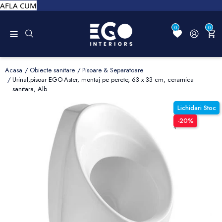
AFLA CUM
0
0
Acasa
Obiecte sanitare
Pisoare & Separatoare
Urinal,pisoar EGO-Aster, montaj pe perete, 63 x 33 cm, ceramica
sanitara, Alb
Lichidari Stoc
-20%