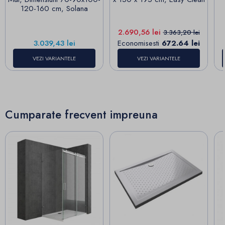
120-160 cm, Solana
Pret
Pret de baza
2.690,56 lei
3.363,20 lei
Pret
3.039,43 lei
Economisesti
672.64 lei
VEZI VARIANTELE
VEZI VARIANTELE
Cumparate frecvent impreuna