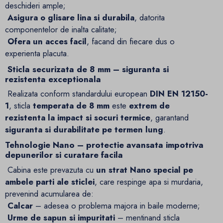
deschideri ample;
Asigura o glisare lina si durabila
, datorita
componentelor de inalta calitate;
Ofera un acces facil
, facand din fiecare dus o
experienta placuta.
Sticla securizata de 8 mm – siguranta si
rezistenta exceptionala
Realizata conform standardului european
DIN EN 12150-
1
, sticla
temperata de 8 mm
este
extrem de
rezistenta la impact si socuri termice
, garantand
siguranta si durabilitate pe termen lung
.
Tehnologie Nano – protectie avansata impotriva
depunerilor si curatare facila
Cabina este prevazuta cu
un strat Nano special pe
ambele parti ale sticlei
, care respinge apa si murdaria,
prevenind acumularea de:
Calcar
– adesea o problema majora in baile moderne;
Urme de sapun si impuritati
– mentinand sticla