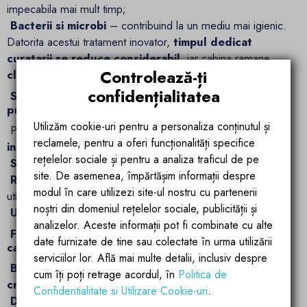
impecabila mai mult timp;
Bacterii si microbi
– contribuind la un mediu mai igienic.
Datorita acestui tratament inovator,
timpul dedicat
curatarii se reduce considerabil
, iar cabina ramane
Controlează-ți
clara si stralucitoare
fara efort.
confidențialitatea
Stabilitate si durabilitate garantata de materiale
premium
Utilizăm cookie-uri pentru a personaliza conținutul și
Profilurile si stabilizatoarele sunt fabricate din
otel
reclamele, pentru a oferi funcționalități specifice
inoxidabil de inalta calitate
, conferind cabinei:
rețelelor sociale și pentru a analiza traficul de pe
Stabilitate perfecta
, fara riscul de deformare;
site. De asemenea, împărtășim informații despre
Rezistenta la umiditate si coroziune
, ideala pentru
modul în care utilizezi site-ul nostru cu partenerii
utilizarea indelungata;
noștri din domeniul rețelelor sociale, publicității și
Un aspect elegant
, potrivit oricarui stil de baie.
analizelor. Aceste informații pot fi combinate cu alte
Fitinguri premium din alama cromata – detalii
date furnizate de tine sau colectate în urma utilizării
care fac diferenta
serviciilor lor. Află mai multe detalii, inclusiv despre
Balamalele si accesoriile
sunt realizate din
alama
cum îți poți retrage acordul, în
Politica de
cromata
– un material de top, cunoscut pentru:
Confidentialitate si Utilizare Cookie-uri
.
Durabilitatea sa exceptionala
in medii umede;