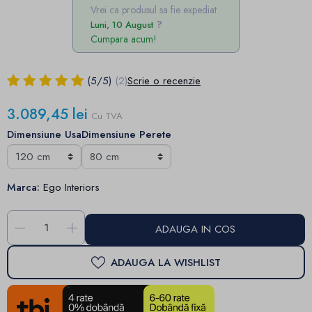
Vrei ca produsul sa fie expediat
Luni, 10 August
Cumpara acum!
(
5
/
5
)
(2)
Scrie o recenzie
3.089,45 lei
Cu TVA
Dimensiune Usa
Dimensiune Perete
Marca:
Ego Interiors
-
+
ADAUGA IN COS
ADAUGA LA WISHLIST