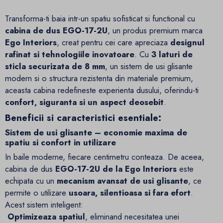
Transforma-ti baia intr-un spatiu sofisticat si functional cu
cabina de dus EGO-17-2U
, un produs premium marca
Ego Interiors
, creat pentru cei care apreciaza
designul
rafinat si tehnologiile inovatoare
. Cu
3 laturi de
sticla securizata de 8 mm
, un sistem de usi glisante
modern si o structura rezistenta din materiale premium,
aceasta cabina redefineste experienta dusului, oferindu-ti
confort, siguranta si un aspect deosebit
.
Beneficii si caracteristici esentiale:
Sistem de usi glisante – economie maxima de
spatiu si confort in utilizare
In baile moderne, fiecare centimetru conteaza. De aceea,
cabina de dus
EGO-17-2U de la Ego Interiors
este
echipata cu un
mecanism avansat de usi glisante
, ce
permite o utilizare
usoara, silentioasa si fara efort
.
Acest sistem inteligent:
Optimizeaza spatiul
, eliminand necesitatea unei