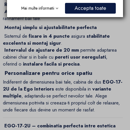
Rezistenta la rugina si uzura
;
Accepta toate
Mai multe informatii
Aspectul modern si sofisticat
, care adauga un plus de
rafinament baii tale.
Montaj simplu si ajustabilitate perfecta
Sistemul de
fixare in 4 puncte
asigura
stabilitate
excelenta si montaj sigur
.
Intervalul de ajustare de 20 mm
permite adaptarea
cabinei chiar si in baile cu
pereti usor neregulati
,
oferind o
instalare facila si precisa
.
Personalizare pentru orice spatiu
Indiferent de dimensiunea baii tale, cabina de dus
EGO-17-
2U de la Ego Interiors
este disponibila in
variante
multiple
, adaptandu-se perfect nevoilor tale. Alege
dimensiunea potrivita si creeaza-ti propriul colt de relaxare,
unde fiecare dus devine un moment de rasfat.
EGO-17-2U – combinatia perfecta intre estetica