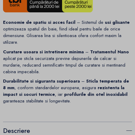
Economie de spatiu si acces facil
– Sistemul de
usi glisante
optimizeaza spatiul din baie, fiind ideal pentru baile de orice
dimensiune. Glisarea lina si silentioasa ofera confort maxim la
utilizare.
C
uratare usoara si intretinere minima
–
Tratamentul Nano
aplicat pe sticla securizata previne depunerile de calcar si
murdarie, reducand semnificativ timpul de curatare si mentinand
cabina impecabila.
Durabilitate si siguranta superioara
–
Sticla temperata de
8 mm
, conform standardelor europene, asigura
rezistenta la
impact si socuri termice
, iar
profilurile din otel inoxidabil
garanteaza stabilitate si longevitate.
Descriere