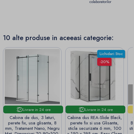
colaboratorilor
10 alte produse in aceeasi categorie:
Lichidari Stoc
-20%
Livrare in 24 ore
Livrare in 24 ore
Cabina de dus, 3 laturi,
Cabina dus REA-Slide Black,
perete fix, usa glisanta, 8
perete fix si usa Glisanta,
B
mm, Tratament Nano, Negru
sticla securizata 6 mm, 100
st
Mat, Dimensiuni 70-90x100-
x 150 x 195 cm, Easy Clean