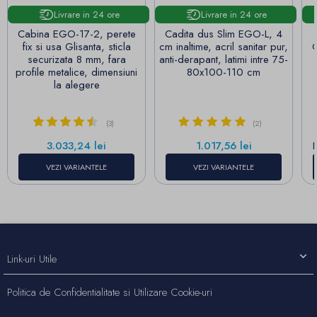
Livrare in 24 ore
Livrare in 24 ore
Cabina EGO-17-2, perete
Cadita dus Slim EGO-L, 4
fix si usa Glisanta, sticla
cm inaltime, acril sanitar pur,
C
securizata 8 mm, fara
anti-derapant, latimi intre 75-
profile metalice, dimensiuni
80x100-110 cm
la alegere
(3)
(2)
Pret
Pret
3.033,24 lei
1.017,56 lei
VEZI VARIANTELE
VEZI VARIANTELE
Link-uri Utile
Politica de Confidentialitate si Utilizare Cookie-uri