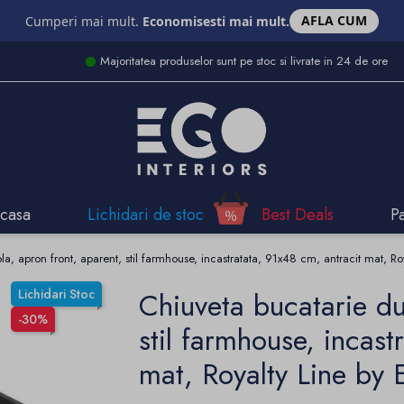
AFLA CUM
Cumperi mai mult.
Economisesti mai mult.
Majoritatea produselor sunt pe stoc si livrate in 24 de ore
casa
Lichidari de stoc
Best Deals
P
a, apron front, aparent, stil farmhouse, incastratata, 91x48 cm, antracit mat, Ro
Lichidari Stoc
Chiuveta bucatarie du
-30%
stil farmhouse, incast
mat, Royalty Line by 