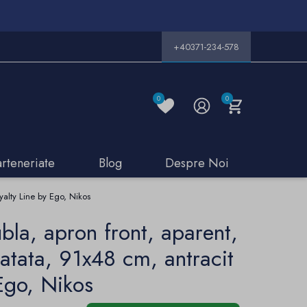
+40371-234-578
0
0
arteneriate
Blog
Despre Noi
yalty Line by Ego, Nikos
bla, apron front, aparent,
ratata, 91x48 cm, antracit
Ego, Nikos