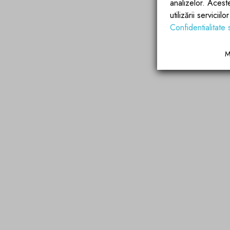
analizelor. Acest
utilizării servicii
Confidentialitate 
M