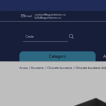
contact@egointeriors.ro
Email:
b2b@egointeriors.ro
Categorii
A
Acasa
Bucatarie
Chiuvete bucatarie
Chiuveta bucatarie dubl