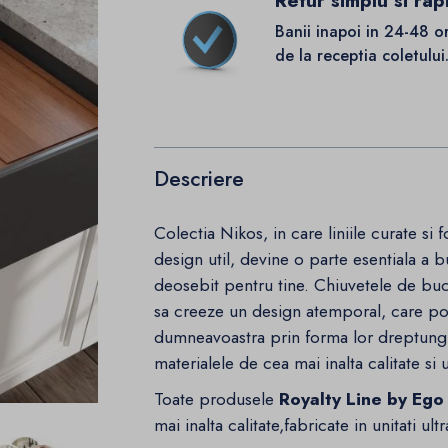
Retur simplu si rap
Banii inapoi in 24-48 o
de la receptia coletului
Descriere
Colectia Nikos, in care liniile curate si
design util, devine o parte esentiala a b
deosebit pentru tine. Chiuvetele de buca
sa creeze un design atemporal, care pot 
dumneavoastra prin forma lor dreptunghi
materialele de cea mai inalta calitate si
Toate produsele
Royalty Line by Ego
mai inalta calitate,fabricate in unitati 