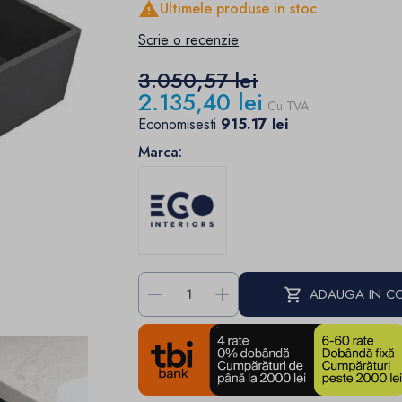

Ultimele produse in stoc
Scrie o recenzie
3.050,57 lei
2.135,40 lei
Cu TVA
Economisesti
915.17 lei
Marca:
-
+
ADAUGA IN C