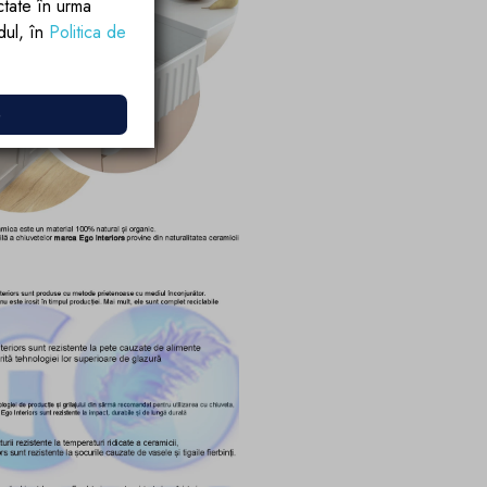
ctate în urma
rdul, în
Politica de
e