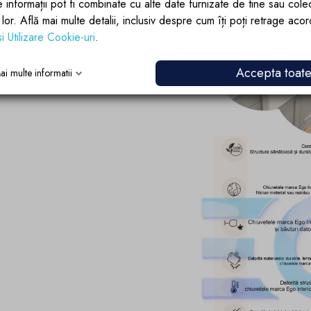
e informații pot fi combinate cu alte date furnizate de tine sau cole
lor lor. Află mai multe detalii, inclusiv despre cum îți poți retrage aco
si Utilizare Cookie-uri
.
Accepta toat
ai multe informatii