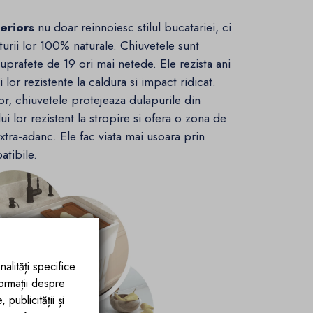
eriors
nu doar reinnoiesc stilul bucatariei, ci
cturii lor 100% naturale. Chiuvetele sunt
suprafete de 19 ori mai netede. Ele rezista ani
i lor rezistente la caldura si impact ridicat.
or, chiuvetele protejeaza dulapurile din
i lor rezistent la stropire si ofera o zona de
extra-adanc. Ele fac viata mai usoara prin
atibile.
nalități specifice
formații despre
publicității și