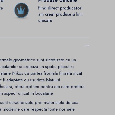
id
Produse Unicate
re
fiind direct producatori
.
am creat produse si linii
unicate
 formele geometrice sunt sintetizate cu un
ucatariilor si creeaza un spatiu placut si
tarie Nikos cu partea frontala finisata incat
fi adaptate cu usurinta blatului
ulara, ofera optiuni pentru cei care prefera
 un aspect unicat in bucatarie.
sunt caracterizate prin materialele de cea
ultra moderne care respecta toate normele