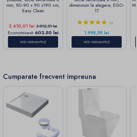
mm, 80-90 x 90 x190 cm,
dimensiuni la alegere, EGO-
Ma
Easy Clean
17
(5)
Pret
Pret de baza
2.410,01 lei
3.012,51 lei
Pret
Economisesti
602.50 lei
1.998,59 lei
VEZI VARIANTELE
VEZI VARIANTELE
Cumparate frecvent impreuna