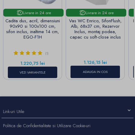
Livrare in 24 ore
Livrare in 24 ore
Cadita dus, acril, dimensiuni
Vas WC Enrico, SifonFlush,
90x90 si 100x100 cm,
Alb, 68x37 cm, Rezervor
sifon inclus, inaltime 14 cm,
Inclus, montaj podea,
EGO-F1H
capac cu soft-close inclus
(1)
Pret
1.126,15 lei
Pret
1.220,75 lei
ADAUGA IN COS
VEZI VARIANTELE
Link-uri Utile
Politica de Confidentialitate si Utilizare Cookie-uri