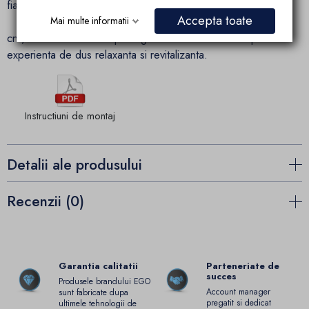
fiabilitate in utilizare.
Accepta toate
Spatiu Generos si Confortabil
: Cu o inaltime de 190
Mai multe informatii
cm, cabina ofera un spatiu generos si confortabil pentru o
experienta de dus relaxanta si revitalizanta.
Instructiuni de montaj
Detalii ale produsului
Recenzii (0)
Garantia calitatii
Parteneriate de
succes
Produsele brandului EGO
Account manager
sunt fabricate dupa
pregatit si dedicat
ultimele tehnologii de