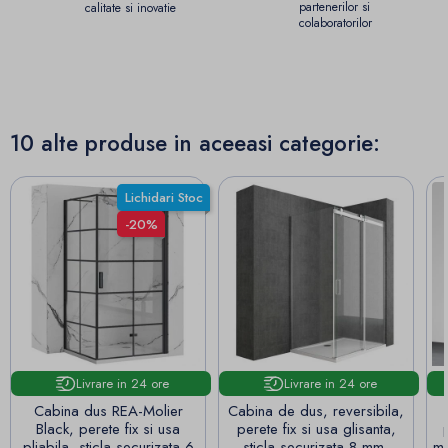
partenerilor si
calitate si inovatie
colaboratorilor
10 alte produse in aceeasi categorie:
Lichidari Stoc
-20%
Livrare in 24 ore
Livrare in 24 ore
Cabina dus REA-Molier
Cabina de dus, reversibila,
Black, perete fix si usa
perete fix si usa glisanta,
pliabila, sticla securizata 6
sticla securizata 8 mm,
mm