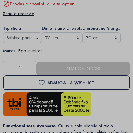

Produs disponibil cu alte optiuni
Scrie o recenzie
Tip sticla
Dimensiune Dreapta
Dimensiune Stanga
Marca:
Ego Interiors
-
+
ADAUGA IN COS
ADAUGA LA WISHLIST
Functionalitate Avansata
: Cu usile sale pliabile si sticla
securizata de inalta calitate, cabina ofera functionalitate si fiabilitate