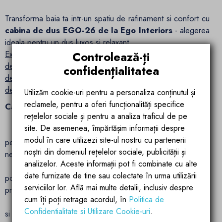
Transforma baia ta intr-un spatiu de rafinament si confort cu
cabina de dus EGO-26 de la Ego Interiors
- alegerea
ideala pentru un dus luxos si relaxant.
Controlează-ți
Experimenteaza luxul si confortul cu cabina de dus EGO-26
de la Ego Interiors. Construita din sticla securizata si cu un
confidențialitatea
design modern, este alegerea perfecta pentru o experienta
de dus exceptionala. Descopera-o acum.
Utilizăm cookie-uri pentru a personaliza conținutul și
reclamele, pentru a oferi funcționalități specifice
Caracteristici Suplimentare:
rețelelor sociale și pentru a analiza traficul de pe
site. De asemenea, împărtășim informații despre
Ajustare Usoara
: Intervalul de ajustare de 20 mm
modul în care utilizezi site-ul nostru cu partenerii
permite o instalare precisa si confortabila, adaptandu-se la
noștri din domeniul rețelelor sociale, publicității și
nevoile tale.
analizelor. Aceste informații pot fi combinate cu alte
Montaj Simplu si Rapid
: Cu un design intuitiv, cabina
date furnizate de tine sau colectate în urma utilizării
poate fi instalata rapid si usor, fara a fi nevoie de ajutor
serviciilor lor. Află mai multe detalii, inclusiv despre
profesional.
cum îți poți retrage acordul, în
Politica de
Durabilitate si Fiabilitate
: Materialele de inalta calitate
Confidentialitate si Utilizare Cookie-uri
.
si atentia la detalii garanteaza o durata lunga de viata si