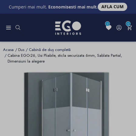
AFLA CUM
Cumperi mai mult.
Economisesti mai mult.
0
0
Acasa
Dus
Cabină de duș completă
Cabina EGO-26, Usi Pliabile, sticla securizata 6mm, Sablata Partial,
Dimensiuni la alegere