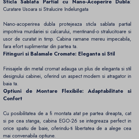
Sticla Sablata Partial cu Nano-Acoperire Dubla
:
Curatare Usoara si Stralucire Indelungata
Nano-acoperirea dubla protejeaza sticla sablata partial
impotriva murdariei si calcarului, mentinand-o stralucitoare si
usor de curatat in timp. Cabina ramane mereu impecabila,
fara efort suplimentar din partea ta.
Fitinguri si Balamale Cromate: Eleganta si Stil
Finisajele din metal cromat adauga un plus de eleganta si stil
designului cabinei, oferind un aspect modern si atragator in
baia ta.
Optiuni de Montare Flexibile: Adaptabilitate si
Confort
Cu posibilitatea de a fi montata atat pe partea dreapta, cat
si pe cea stanga, cabina EGO-26 se integreaza perfect in
orice spatiu de baie, oferindu-ti libertatea de a alege cea
mai convenabila optiune.