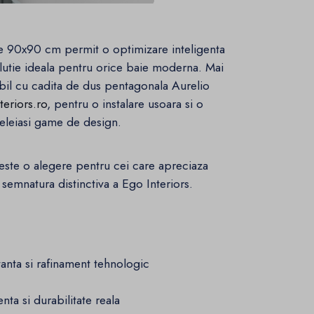
e 90x90 cm permit o optimizare inteligenta
olutie ideala pentru orice baie moderna. Mai
bil cu cadita de dus pentagonala Aurelio
eriors.ro
, pentru o instalare usoara si o
celeiasi game de design.
este o alegere pentru cei care apreciaza
, semnatura distinctiva a Ego Interiors.
nta si rafinament tehnologic
a si durabilitate reala