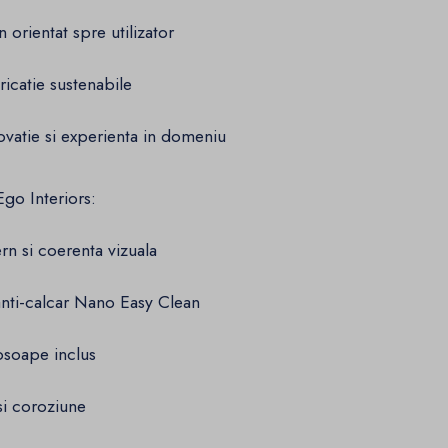
 orientat spre utilizator
catie sustenabile
vatie si experienta in domeniu
Ego Interiors:
n si coerenta vizuala
nti-calcar Nano Easy Clean
osoape inclus
si coroziune