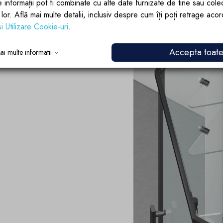
confort si siguranta. Structura solida di
e informații pot fi combinate cu alte date furnizate de tine sau cole
rezistenta la umiditate si coroziune, fa
lor lor. Află mai multe detalii, inclusiv despre cum îți poți retrage aco
si Utilizare Cookie-uri
.
Accepta toat
ai multe informatii