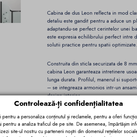
Cabina de dus Leon reflecta in mod clar 
detaliu este gandit pentru a aduce un pl
adaptandu-se perfect cerintelor unei 
este expresia echilibrului perfect intre d
solutii practice pentru spatii optimizate
Construita din sticla securizata de 8 m
cabina Leon garanteaza intretinere usoara
lunga durata. Profilul, manerul si supor
– se integreaza armonios intr-un ansamb
design interior.
Controlează-ți confidențialitatea
Ego Interiors investeste constant in mate
i pentru a personaliza conținutul și reclamele, pentru a oferi funcțio
modelul Leon este dotat cu doua rafturi
 și pentru a analiza traficul de pe site. De asemenea, împărtășim in
usor la produsele de ingrijire, dar si c
zezi site-ul nostru cu partenerii noștri din domeniul rețelelor sociale, 