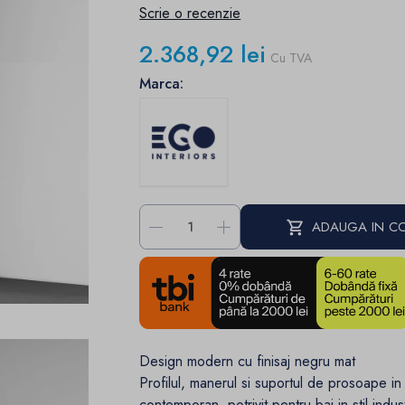
Scrie o recenzie
2.368,92 lei
Cu TVA
Marca:
-
+
ADAUGA IN C
Design modern cu finisaj negru mat
Profilul, manerul si suportul de prosoape i
contemporan, potrivit pentru bai in stil indust