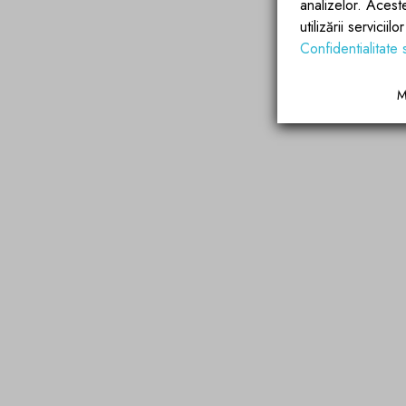
analizelor. Acest
utilizării servicii
Confidentialitate 
M