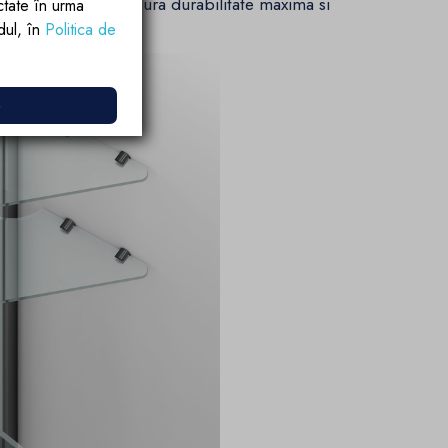
n otel inoxidabil asigura durabilitate maxima si
ctate în urma
ra compromisuri.
rdul, în
Politica de
e