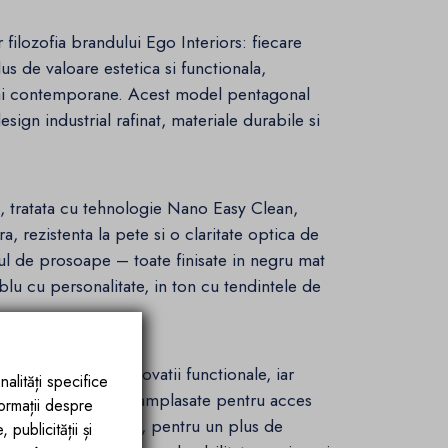
filozofia brandului Ego Interiors: fiecare
us de valoare estetica si functionala,
bai contemporane. Acest model pentagonal
esign industrial rafinat, materiale durabile si
.
m, tratata cu tehnologie Nano Easy Clean,
, rezistenta la pete si o claritate optica de
tul de prosoape – toate finisate in negru mat
lu cu personalitate, in ton cu tendintele de
riale premium si inovatii functionale, iar
nalități specifice
 din sticla, perfect amplasate pentru acces
formații despre
u usa batanta robusta, pentru un plus de
publicității și