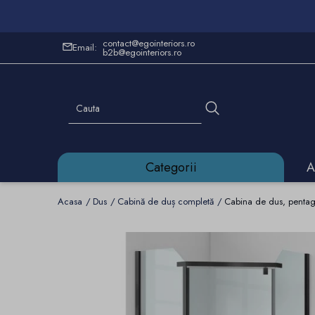
contact@egointeriors.ro
Email:
b2b@egointeriors.ro
Categorii
A
Acasa
Dus
Cabină de duș completă
Cabina de dus, pentag