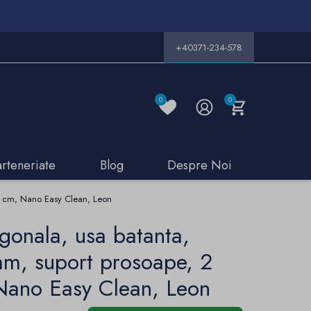
+40371-234-578
0
0
arteneriate
Blog
Despre Noi
90 cm, Nano Easy Clean, Leon
gonala, usa batanta,
mm, suport prosoape, 2
 Nano Easy Clean, Leon