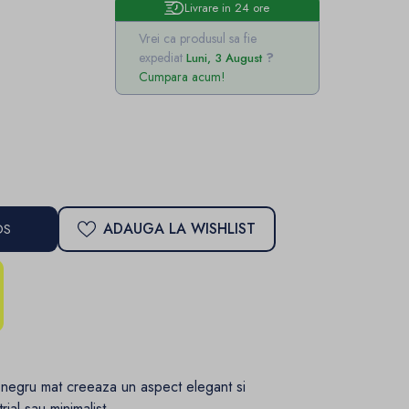
Livrare in 24 ore
Vrei ca produsul sa fie
expediat
Luni, 3 August
Cumpara acum!
ADAUGA LA WISHLIST
OS
n negru mat creeaza un aspect elegant si
rial sau minimalist.