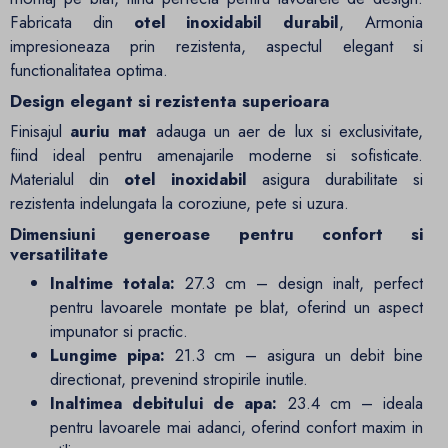
Fabricata din
otel inoxidabil durabil
, Armonia
impresioneaza prin rezistenta, aspectul elegant si
functionalitatea optima.
Design elegant si rezistenta superioara
Finisajul
auriu mat
adauga un aer de lux si exclusivitate,
fiind ideal pentru amenajarile moderne si sofisticate.
Materialul din
otel inoxidabil
asigura durabilitate si
rezistenta indelungata la coroziune, pete si uzura.
Dimensiuni generoase pentru confort si
versatilitate
Inaltime totala:
27.3 cm – design inalt, perfect
pentru lavoarele montate pe blat, oferind un aspect
impunator si practic.
Lungime pipa:
21.3 cm – asigura un debit bine
directionat, prevenind stropirile inutile.
Inaltimea debitului de apa:
23.4 cm – ideala
pentru lavoarele mai adanci, oferind confort maxim in