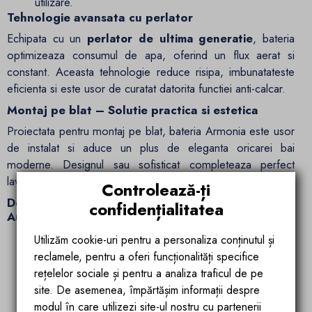
utilizare.
Tehnologie avansata cu perlator
Echipata cu un
perlator de ultima generatie
, bateria
optimizeaza consumul de apa, oferind un flux aerat si
constant. Aceasta tehnologie reduce risipa, imbunatateste
eficienta si este usor de curatat datorita functiei anti-calcar.
Montaj pe blat – Solutie practica si estetica
Proiectata pentru montaj pe blat, bateria Armonia este usor
de instalat si aduce un plus de eleganta oricarei bai
moderne. Designul sau sofisticat completeaza perfect
lavoarele inalte.
Controlează-ți
De ce sa alegi bateria pentru lavoar Armonia –
confidențialitatea
Auriu Mat?
Design exclusivist, cu finisaj auriu mat care adauga
Utilizăm cookie-uri pentru a personaliza conținutul și
rafinament si lux.
reclamele, pentru a oferi funcționalități specifice
Fabricata din otel inoxidabil rezistent, pentru o
rețelelor sociale și pentru a analiza traficul de pe
durabilitate exceptionala.
site. De asemenea, împărtășim informații despre
Debit de apa aerat si eficient datorita tehnologiei cu
modul în care utilizezi site-ul nostru cu partenerii