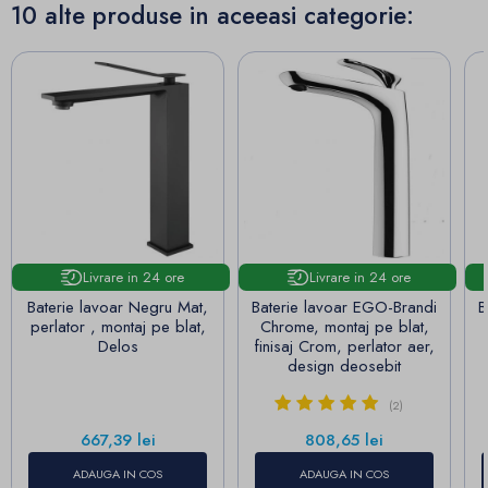
10 alte produse in aceeasi categorie:
Livrare in 24 ore
Livrare in 24 ore
Baterie lavoar Negru Mat,
Baterie lavoar EGO-Brandi
B
perlator , montaj pe blat,
Chrome, montaj pe blat,
Delos
finisaj Crom, perlator aer,
design deosebit
(2)
Pret
Pret
667,39 lei
808,65 lei
ADAUGA IN COS
ADAUGA IN COS