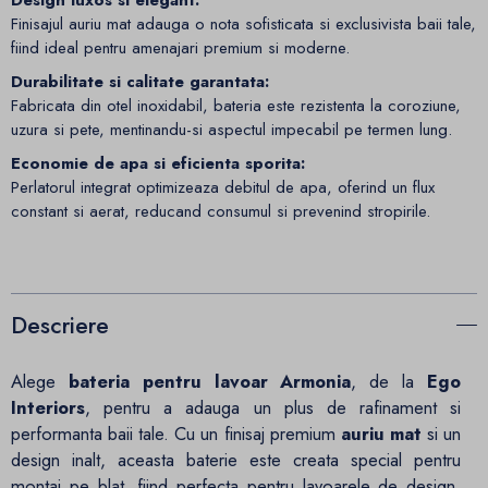
Finisajul auriu mat adauga o nota sofisticata si exclusivista baii tale,
fiind ideal pentru amenajari premium si moderne.
Durabilitate si calitate garantata:
Fabricata din otel inoxidabil, bateria este rezistenta la coroziune,
uzura si pete, mentinandu-si aspectul impecabil pe termen lung.
Economie de apa si eficienta sporita:
Perlatorul integrat optimizeaza debitul de apa, oferind un flux
constant si aerat, reducand consumul si prevenind stropirile.
Descriere
Alege
bateria pentru lavoar Armonia
, de la
Ego
Interiors
, pentru a adauga un plus de rafinament si
performanta baii tale. Cu un finisaj premium
auriu mat
si un
design inalt, aceasta baterie este creata special pentru
montaj pe blat, fiind perfecta pentru lavoarele de design.