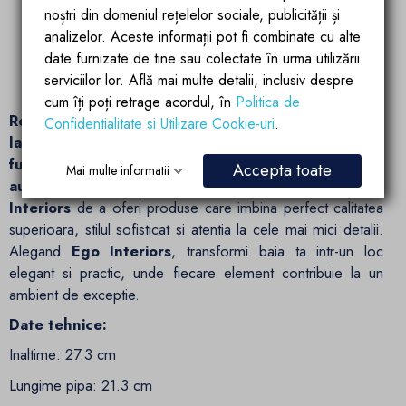
perlator.
noștri din domeniul rețelelor sociale, publicității și
Dimensiuni inalte, ideale pentru lavoarele montate pe
analizelor. Aceste informații pot fi combinate cu alte
blat.
date furnizate de tine sau colectate în urma utilizării
Instalare simpla si compatibilitate cu diverse stiluri de
serviciilor lor. Află mai multe detalii, inclusiv despre
amenajare.
cum îți poți retrage acordul, în
Politica de
Redefineste spatiul baii tale cu bateria Armonia de
Confidentialitate si Utilizare Cookie-uri
.
la Ego Interiors – o expresie a luxului si
functionalitatii.
Cu un design modern si finisaj premium
Accepta toate
Mai multe informatii
auriu mat
, bateria este dovada angajamentului
Ego
Interiors
de a oferi produse care imbina perfect calitatea
superioara, stilul sofisticat si atentia la cele mai mici detalii.
Alegand
Ego Interiors
, transformi baia ta intr-un loc
elegant si practic, unde fiecare element contribuie la un
ambient de exceptie.
Date tehnice:
Inaltime: 27.3 cm
Lungime pipa: 21.3 cm