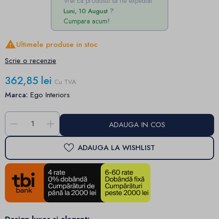
Vrei ca produsul sa fie expediat
Luni, 10 August
Cumpara acum!

Ultimele produse in stoc
Scrie o recenzie
362,85 lei
Cu TVA
Marca:
Ego Interiors
-
+
ADAUGA IN COS
ADAUGA LA WISHLIST
Design luxos si elegant: