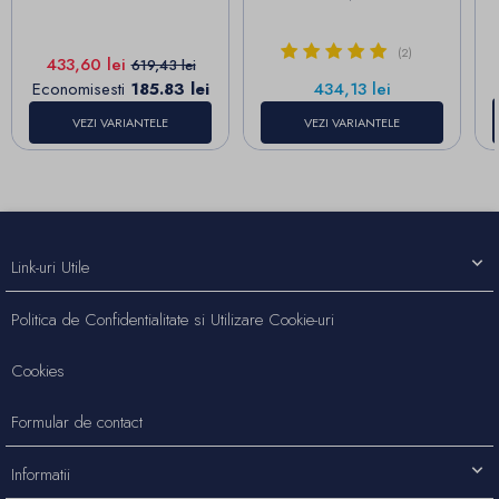
(2)
Pret
Pret de baza
433,60 lei
619,43 lei
Pret
Economisesti
185.83 lei
434,13 lei
VEZI VARIANTELE
VEZI VARIANTELE
Link-uri Utile
Politica de Confidentialitate si Utilizare Cookie-uri
Cookies
Formular de contact
Informatii