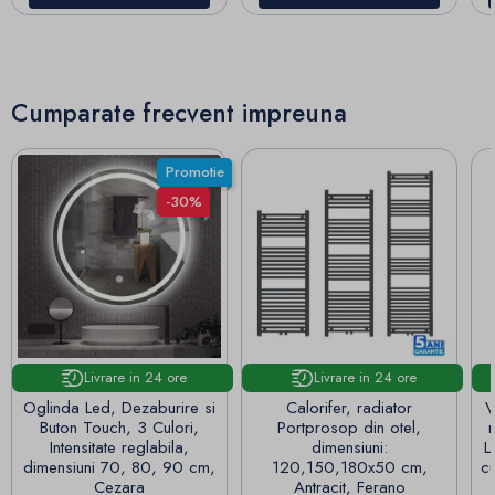
Cumparate frecvent impreuna
Promotie
-30%
Livrare in 24 ore
Livrare in 24 ore
Oglinda Led, Dezaburire si
Calorifer, radiator
V
Buton Touch, 3 Culori,
Portprosop din otel,
Intensitate reglabila,
dimensiuni:
L
dimensiuni 70, 80, 90 cm,
120,150,180x50 cm,
cu
Cezara
Antracit, Ferano