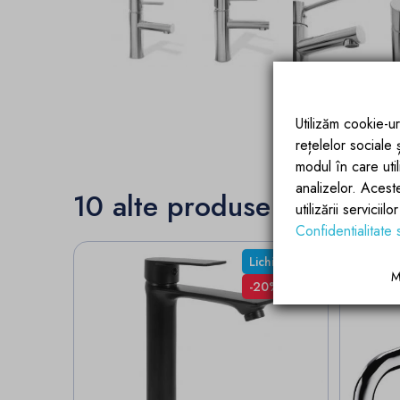
Utilizăm cookie-ur
rețelelor sociale
modul în care utili
analizelor. Acest
10 alte produse in aceeas
utilizării servicii
Confidentialitate 
Lichidari Stoc
M
-20%