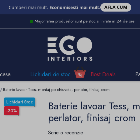
AFLA CUM
Cumperi mai mult.
Economisesti mai mult.
Majoritatea produselor sunt pe stoc si livrate in 24 de ore
casa
Lichidari de stoc
Best Deals
P
Baterie lavoar Tess, montaj pe chiuveta, perlator, finisaj crom
Lichidari Stoc
Baterie lavoar Tess, 
-20%
perlator, finisaj crom
Scrie o recenzie