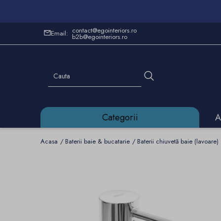
contact@egointeriors.ro
Email:
b2b@egointeriors.ro
Categorii
A
Acasa
Baterii baie & bucatarie
Baterii chiuvetă baie (lavoare)