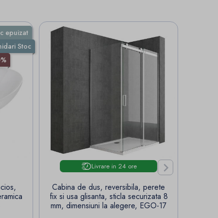
c epuizat
hidari Stoc
0%
S


Livrare in 24 ore
cios,
Cabina de dus, reversibila, perete
Bate
eramica
fix si usa glisanta, sticla securizata 8
flexi
e
mm, dimensiuni la alegere, EGO-17