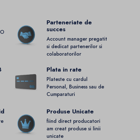
Parteneriate de
succes
GO
Account manager pregatit
si dedicat partenerilor si
colaboratorilor
8
Plata in rate
Plateste cu cardul
Personal, Business sau de
Cumparaturi
id
Produse Unicate
re
fiind direct producatori
.
am creat produse si linii
unicate