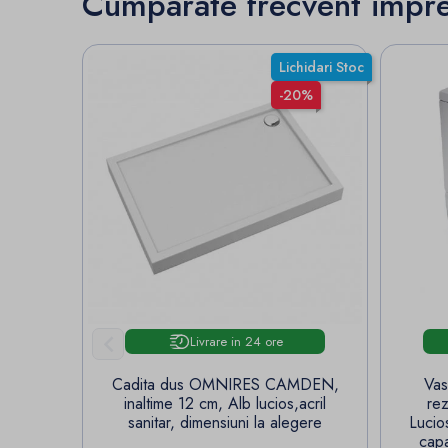
Cumparate frecvent impr
Lichidari Stoc
-20%

Livrare in 24 ore
Cadita dus OMNIRES CAMDEN,
Vas
inaltime 12 cm, Alb lucios,acril
rez
sanitar, dimensiuni la alegere
Lucio
capa