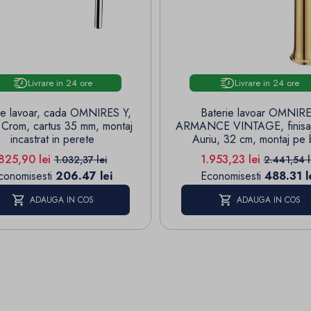
Livrare in 24 ore
Livrare in 24 ore
ie lavoar, cada OMNIRES Y,
Baterie lavoar OMNIR
aj Crom, cartus 35 mm, montaj
ARMANCE VINTAGE, finisa
incastrat in perete
Auriu, 32 cm, montaj pe 
Pret
Pret de baza
Pret
Pret de b
825,90 lei
1.953,23 lei
1.032,37 lei
2.441,54 l
conomisesti
206.47 lei
Economisesti
488.31 l
ADAUGA IN COS
ADAUGA IN COS