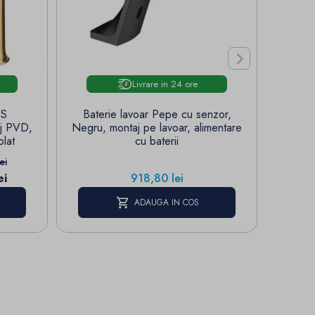

Livrare in 24 ore
ES
Baterie lavoar Pepe cu senzor,
Ba
j PVD,
Negru, montaj pe lavoar, alimentare
monoc
blat
cu baterii
monta
aza
ei
Pret
ei
918,80 lei
ADAUGA IN COS