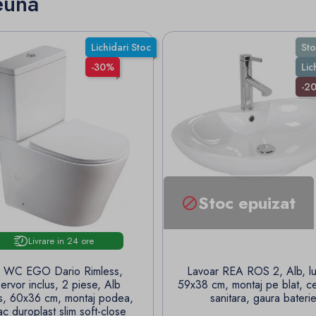
euna
Lichidari Stoc
Sto
-30%
Lic
-2
Stoc epuizat

Livrare in 24 ore
 WC EGO Dario Rimless,
Lavoar REA ROS 2, Alb, lu
ervor inclus, 2 piese, Alb
59x38 cm, montaj pe blat, c
s, 60x36 cm, montaj podea,
sanitara, gaura bateri
c duroplast slim soft-close