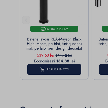

Livrare in 24 ore
Baterie lavoar REA-Mayson Black
Bater
High, montaj pe blat, finisaj negru
finis
mat, perlator aer, design deosebit
Pret
Pret de baza
539,53 lei
674,42 lei
Economisesti
134.88 lei
E
ADAUGA IN COS