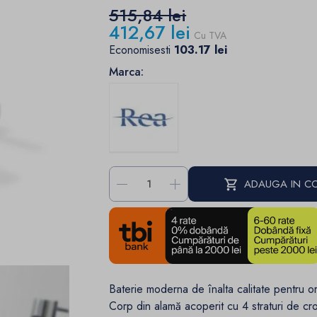
515,84 lei
412,67 lei
Cu TVA
Economisesti
103.17 lei
Marca:
-
+
ADAUGA IN C
Baterie moderna de înalta calitate pentru or
Corp din alamă acoperit cu 4 straturi de cr