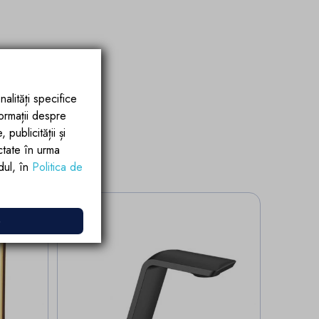
nalități specifice
formații despre
publicității și
ctate în urma
rdul, în
Politica de
hidari Stoc
e
0%