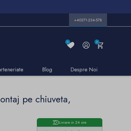
+40371-234-578
0
0
arteneriate
Blog
Despre Noi
montaj pe chiuveta,
Livrare in 24 ore