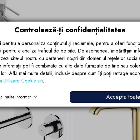
Controlează-ți confidențialitatea
i pentru a personaliza conținutul și reclamele, pentru a oferi funcțio
 și pentru a analiza traficul de pe site. De asemenea, împărtășim in
zezi site-ul nostru cu partenerii noștri din domeniul rețelelor sociale, 
e informații pot fi combinate cu alte date furnizate de tine sau cole
i categorie:
lor lor. Află mai multe detalii, inclusiv despre cum îți poți retrage aco
si Utilizare Cookie-uri
.
Lichidari Stoc
Lic
Accepta toat
ai multe informatii
-20%
-2