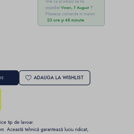
Vrei ca produsul sa fie
expediat
Vineri, 7 August
Plaseaza comanda in maxim
23 ore și 48 minute
ADAUGA LA WISHLIST
OS
ice tip de lavoar.
om. Această tehnică garantează luciu ridicat,