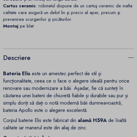
Cartus ceramic
: robinetul dispune de un cartuş ceramic de inalta
calitate care asigură un debit lin şi precis al apei, precum şi
prevenirea scurgerilor şi picăturilor.
Montaj
pe blat
Descriere
Bateria Elis
este un amestec perfect de stil și
funcționalitate, ceea ce o face o alegere ideală pentru orice
renovare sau modernizare a băii. Așadar, fie că sunteți în
căutarea unei baterii de chiuvetă fiabile și durabile sau pur și
simplu doriți să dați o notă modernă băii dumneavoastră,
bateria Apollo este o alegere excelentă.
Corpul baterie Elis este fabricat din
alamă H59A
de înaltă
calitate iar manerul este din aliaj de zinc.