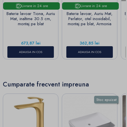
Livrare in 24 ore
Livrare in 24 ore
Baterie lavoar Tiona, Auriu
Baterie lavoar, Auriu Mat,
B
Mat, inaltime 30.5 cm,
Perlator, otel inoxidabil,
montaj pe blat
montaj pe blat, Armonia
Pret
Pret
673,87 lei
362,85 lei
ADAUGA IN COS
ADAUGA IN COS
Cumparate frecvent impreuna
Stoc epuizat