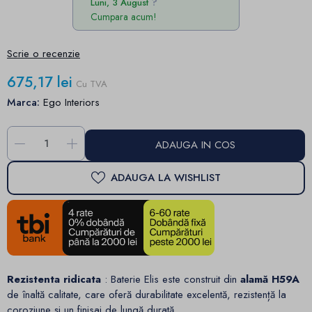
Luni, 3 August
Cumpara acum!
Scrie o recenzie
675,17 lei
Cu TVA
Marca:
Ego Interiors
-
+
ADAUGA IN COS
ADAUGA LA WISHLIST
Rezistenta ridicata
: Baterie Elis este construit din
alamă H59A
de înaltă calitate, care oferă durabilitate excelentă, rezistență la
coroziune și un finisaj de lungă durată.