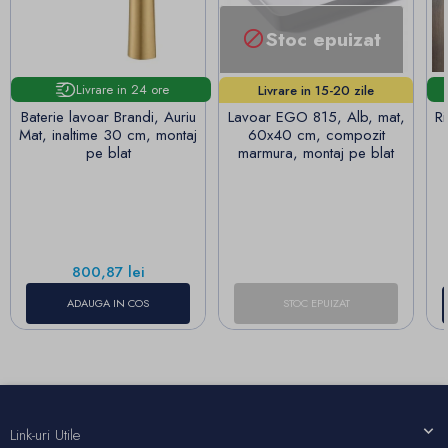
Stoc epuizat

Livrare in 24 ore
Livrare in 15-20 zile
lucrătoare!
Baterie lavoar Brandi, Auriu
Lavoar EGO 815, Alb, mat,
Ri
Mat, inaltime 30 cm, montaj
60x40 cm, compozit
pe blat
marmura, montaj pe blat
Pret
800,87 lei
ADAUGA IN COS
STOC EPUIZAT
Link-uri Utile