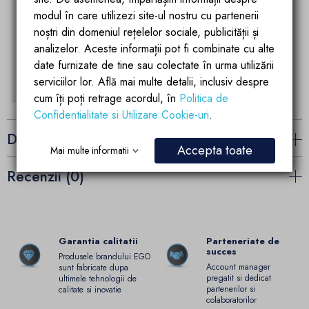
modul în care utilizezi site-ul nostru cu partenerii
noștri din domeniul rețelelor sociale, publicității și
analizelor. Aceste informații pot fi combinate cu alte
date furnizate de tine sau colectate în urma utilizării
serviciilor lor. Află mai multe detalii, inclusiv despre
cum îți poți retrage acordul, în
Politica de
Confidentialitate si Utilizare Cookie-uri
.
Detalii ale produsului
Accepta toate
Mai multe informatii
Recenzii (0)
Garantia calitatii
Parteneriate de
succes
Produsele brandului EGO
Account manager
sunt fabricate dupa
pregatit si dedicat
ultimele tehnologii de
partenerilor si
calitate si inovatie
colaboratorilor