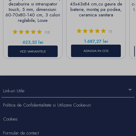
dezaburire si intrerupator
45x43x84 cm,cu gaura de
ca
touch, 5 mm, dimensiuni:
baterie, montaj pe podea,
U
60-70x80-140 cm, 3 culori
ceramica sanitara
reglabile, Louie
(1)
(15)
Pret
1.687,27 lei
Pret
623,33 lei
ADAUGA IN COS
VEZI VARIANTELE
Link-uri Utile
Politica de Confidentialitate si Utilizare Cookie-uri
Cookies
Formular de contact