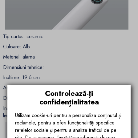
Tip cartus: ceramic
Culoare: Alb
Material: alama
Dimensiuni tehnice:
Inaltime: 19.6 cm
Adancime pipa: 14.75 cm
Controlează-ți
Diametru gaura baterie: 4.8 cm
confidențialitatea
Instalare usoara conform instructiunilor iar produsul se
Utilizăm cookie-uri pentru a personaliza conținutul și
livreaza complet cu accesoriile si kitul de montaj:
reclamele, pentru a oferi funcționalități specifice
rețelelor sociale și pentru a analiza traficul de pe
site. De asemenea, împărtășim informații despre