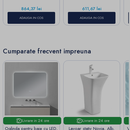
Pret
Pret
864,37 lei
611,67 lei
ADAUGA IN COS
ADAUGA IN COS
Cumparate frecvent impreuna
Livrare in 24 ore
Livrare in 24 ore
Oglinda pentru baie cu LED,
Lavoar stativ Novia, Alb,
V