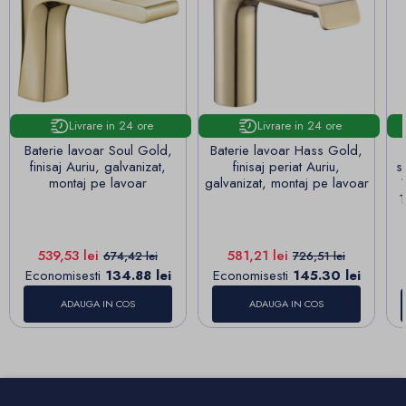
Livrare in 24 ore
Livrare in 24 ore
Baterie lavoar Soul Gold,
Baterie lavoar Hass Gold,
finisaj Auriu, galvanizat,
finisaj periat Auriu,
s
montaj pe lavoar
galvanizat, montaj pe lavoar
1
Pret
Pret de baza
Pret
Pret de baza
539,53 lei
581,21 lei
674,42 lei
726,51 lei
Economisesti
134.88 lei
Economisesti
145.30 lei
ADAUGA IN COS
ADAUGA IN COS