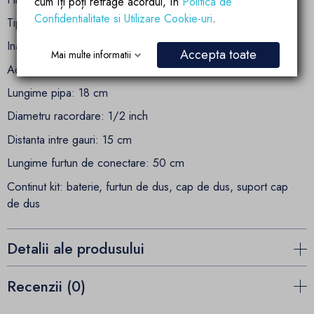
cum îți poți retrage acordul, în
Politica de
Confidentialitate si Utilizare Cookie-uri
.
Tip cap: ceramica
Inaltime : 10.5 cm
Accepta toate
Mai multe informatii
Adancime: 20 cm
Lungime pipa: 18 cm
Diametru racordare: 1/2 inch
Distanta intre gauri: 15 cm
Lungime furtun de conectare: 50 cm
Continut kit: baterie, furtun de dus, cap de dus, suport cap
de dus
Detalii ale produsului
Recenzii (0)