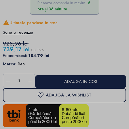
Plaseaza comanda in maxim
6
ore și 36 minute

Ultimele produse in stoc
Scrie o recenzie
923,96 lei
739,17 lei
Cu TVA
Economisesti
184.79 lei
Marca:
Rea
-
+
ADAUGA IN COS
ADAUGA LA WISHLIST