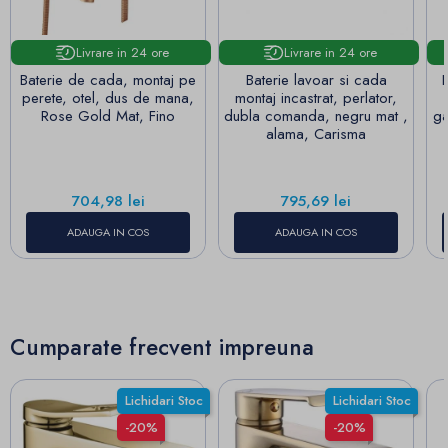
Livrare in 24 ore
Livrare in 24 ore
Baterie de cada, montaj pe
Baterie lavoar si cada
perete, otel, dus de mana,
montaj incastrat, perlator,
Rose Gold Mat, Fino
dubla comanda, negru mat ,
ga
alama, Carisma
Pret
Pret
704,98 lei
795,69 lei
ADAUGA IN COS
ADAUGA IN COS
Cumparate frecvent impreuna
Lichidari Stoc
Lichidari Stoc
-20%
-20%