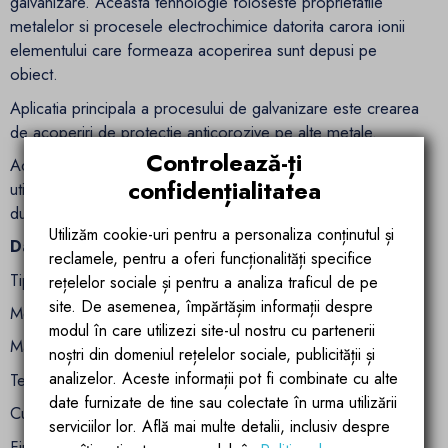
galvanizare. Aceasta tehnologie foloseste proprietatile
metalelor si procesele electrochimice datorita carora ionii
elementului care formeaza acoperirea sunt depusi pe
obiect.
Aplicatia principala a procesului de galvanizare este crearea
de acoperiri de protectie anticorozive pe alte metale.
Controlează-ți
Acest tratament face stratul neted, rezistent la coroziune si
confidențialitatea
utilizare pe termen lung. Bateria capata un aspect si
durabilitate unice.
Utilizăm cookie-uri pentru a personaliza conținutul și
Date tehnice:
reclamele, pentru a oferi funcționalități specifice
Tipul bateriei: cada
rețelelor sociale și pentru a analiza traficul de pe
site. De asemenea, împărtășim informații despre
Metoda de montare a bateriei: perete
modul în care utilizezi site-ul nostru cu partenerii
Material: alama, ABS
noștri din domeniul rețelelor sociale, publicității și
analizelor. Aceste informații pot fi combinate cu alte
Tehnologia de acoperire: Galvanizare
date furnizate de tine sau colectate în urma utilizării
Culoare: Auriu
serviciilor lor. Află mai multe detalii, inclusiv despre
Finisare baterie: auriu lucios