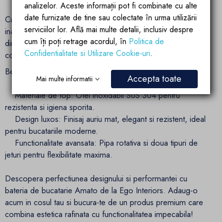
analizelor. Aceste informații pot fi combinate cu alte
date furnizate de tine sau colectate în urma utilizării
Cu o inaltime de 42 cm, bateria Amato este suficient de
serviciilor lor. Află mai multe detalii, inclusiv despre
inalta pentru a fi utilizata cu usurinta la chiuvetele de
cum îți poți retrage acordul, în
Politica de
dimensiuni variate, adaugand functionalitate fara
Confidentialitate si Utilizare Cookie-uri
.
compromisuri la design.
Beneficiile bateriei Ego Interiors Amato:
Accepta toate
Mai multe informatii
Materiale de top: Otel inoxidabil SUS 304 pentru
rezistenta si igiena sporita.
Design luxos: Finisaj auriu mat, elegant si rezistent, ideal
pentru bucatariile moderne.
Functionalitate avansata: Pipa rotativa si doua tipuri de
jeturi pentru flexibilitate maxima.
Descopera perfectiunea designului si performantei cu
bateria de bucatarie Amato de la Ego Interiors. Adaug-o
acum in cosul tau si bucura-te de un produs premium care
combina estetica rafinata cu functionalitatea impecabila!