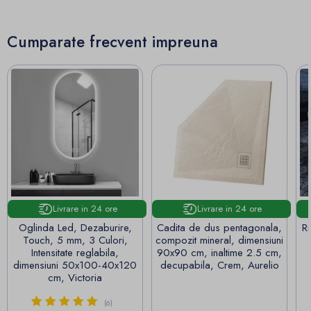
Cumparate frecvent impreuna
Livrare in 24 ore
Livrare in 24 ore
Oglinda Led, Dezaburire,
Cadita de dus pentagonala,
Ri
Touch, 5 mm, 3 Culori,
compozit mineral, dimensiuni
Intensitate reglabila,
90x90 cm, inaltime 2.5 cm,
dimensiuni 50x100-40x120
decupabila, Crem, Aurelio
cm, Victoria
(6)