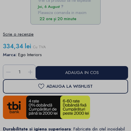
Vrei ca produsul sa fie expediat
Joi, 6 August
Plaseaza comanda in maxim
22 ore și 20 minute
Scrie o recenzie
334,34 lei
Cu TVA
Marca:
Ego Interiors
-
+
ADAUGA IN COS
ADAUGA LA WISHLIST
Durabilitate si igiena superioara
: Fabricata din otel inoxidabil