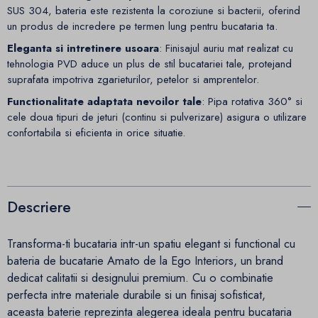
SUS 304, bateria este rezistenta la coroziune si bacterii, oferind
un produs de incredere pe termen lung pentru bucataria ta.
Eleganta si intretinere usoara
: Finisajul auriu mat realizat cu
tehnologia PVD aduce un plus de stil bucatariei tale, protejand
suprafata impotriva zgarieturilor, petelor si amprentelor.
Functionalitate adaptata nevoilor tale
: Pipa rotativa 360° si
cele doua tipuri de jeturi (continu si pulverizare) asigura o utilizare
confortabila si eficienta in orice situatie.
Descriere
Transforma-ti bucataria intr-un spatiu elegant si functional cu
bateria de bucatarie Amato de la Ego Interiors, un brand
dedicat calitatii si designului premium. Cu o combinatie
perfecta intre materiale durabile si un finisaj sofisticat,
aceasta baterie reprezinta alegerea ideala pentru bucataria