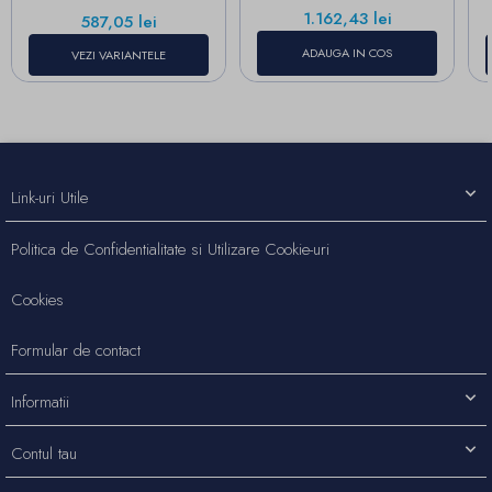
Pret
1.162,43 lei
Pret
587,05 lei
ADAUGA IN COS
VEZI VARIANTELE
Link-uri Utile
Politica de Confidentialitate si Utilizare Cookie-uri
Cookies
Formular de contact
Informatii
Contul tau