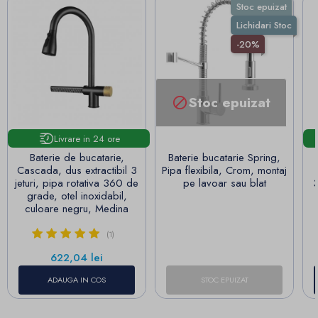
Stoc epuizat
Lichidari Stoc
-20%
Stoc epuizat

Livrare in 24 ore
Baterie de bucatarie,
Baterie bucatarie Spring,
Cascada, dus extractibil 3
Pipa flexibila, Crom, montaj
jeturi, pipa rotativa 360 de
pe lavoar sau blat
3
grade, otel inoxidabil,
culoare negru, Medina
(1)
Pret
622,04 lei
ADAUGA IN COS
STOC EPUIZAT