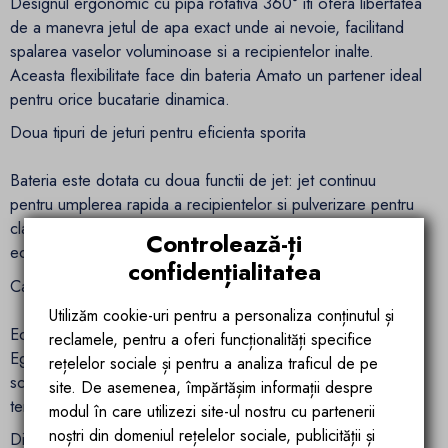
Designul ergonomic cu pipa rotativa 360° iti ofera libertatea
de a manevra jetul de apa exact unde ai nevoie, facilitand
spalarea vaselor voluminoase si a recipientelor inalte.
Aceasta flexibilitate face din bateria Amato un partener ideal
pentru orice bucatarie dinamica.
Doua tipuri de jeturi pentru eficienta sporita
Bateria este dotata cu doua functii de jet: jet continuu
pentru umplerea rapida a recipientelor si pulverizare pentru
clatirea eficienta. Aceasta optiune versatila te ajuta sa
Controlează-ți
economisesti timp si sa faci fiecare sarcina mai usoara.
confidențialitatea
Cartus ceramic de inalta performanta
Utilizăm cookie-uri pentru a personaliza conținutul și
Echipata cu un cartus ceramic de calitate superioara, bateria
reclamele, pentru a oferi funcționalități specifice
Ego Interiors Amato garanteaza o utilizare lina, prevenind
rețelelor sociale și pentru a analiza traficul de pe
scurgerile si asigurand un control precis al debitului si
site. De asemenea, împărtășim informații despre
temperaturii apei.
modul în care utilizezi site-ul nostru cu partenerii
noștri din domeniul rețelelor sociale, publicității și
Dimensiuni perfecte pentru orice bucatarie