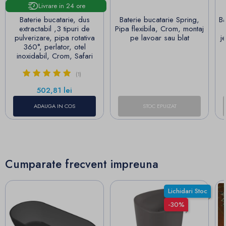
Livrare in 24 ore
Baterie bucatarie, dus
Baterie bucatarie Spring,
Ba
extractabil ,3 tipuri de
Pipa flexibila, Crom, montaj
pulverizare, pipa rotativa
pe lavoar sau blat
j
360°, perlator, otel
inoxidabil, Crom, Safari
(1)
Pret
502,81 lei
ADAUGA IN COS
STOC EPUIZAT
Cumparate frecvent impreuna
Lichidari Stoc
-30%