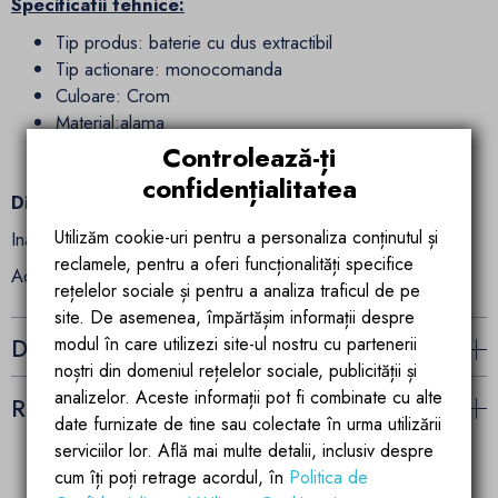
Specificatii tehnice:
Tip produs: baterie cu dus extractibil
Tip actionare: monocomanda
Culoare: Crom
Material:alama
Pipa fixa
Controlează-ți
Cartus ceramic
confidențialitatea
Dimensiuni:
Utilizăm cookie-uri pentru a personaliza conținutul și
Inaltime: 52 cm
reclamele, pentru a oferi funcționalități specifice
Adancime pipa: 20.5 cm
rețelelor sociale și pentru a analiza traficul de pe
site. De asemenea, împărtășim informații despre
modul în care utilizezi site-ul nostru cu partenerii
Detalii ale produsului
noștri din domeniul rețelelor sociale, publicității și
analizelor. Aceste informații pot fi combinate cu alte
Recenzii (0)
date furnizate de tine sau colectate în urma utilizării
serviciilor lor. Află mai multe detalii, inclusiv despre
cum îți poți retrage acordul, în
Politica de