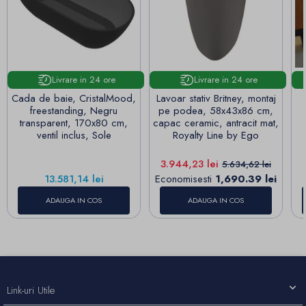
Livrare in 24 ore
Livrare in 24 ore
Cada de baie, CristalMood,
Lavoar stativ Britney, montaj
freestanding, Negru
pe podea, 58x43x86 cm,
transparent, 170x80 cm,
capac ceramic, antracit mat,
ventil inclus, Sole
Royalty Line by Ego
Pret
Pret de baza
3.944,23 lei
5.634,62 lei
Pret
13.581,14 lei
Economisesti
1,690.39 lei
ADAUGA IN COS
ADAUGA IN COS
Link-uri Utile