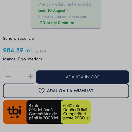
Vrei ca produsul sa fie expediat
Luni, 10 August
Plaseaza comanda in maxim
20 ore și 0 minute
Scrie o recenzie
984,89 lei
Cu TVA
Marca:
Ego Interiors
-
+
ADAUGA IN COS
ADAUGA LA WISHLIST