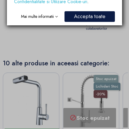
Confidentialitate si Utilizare Cookie-uri
.
Garantia calitatii
Parteneriate de
succes
Produsele brandului EGO
Account manager
sunt fabricate dupa
Accepta toate
Mai multe informatii
pregatit si dedicat
ultimele tehnologii de
partenerilor si
calitate si inovatie
colaboratorilor
10 alte produse in aceeasi categorie:
Stoc epuizat
Lichidari Stoc
-20%
Stoc epuizat
