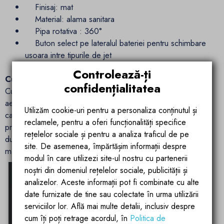
Finisaj: mat
Material: alama sanitara
Pipa rotativa : 360°
Buton select pe lateralul bateriei pentru schimbare
usoara intre tipurile de jet
Cartus ceramic
Controlează-ți
Curatare usoara
confidențialitatea
Curatare simpla si eficienta a sistemelor de dus si a
aeratoarelor datorita duzelor elastice de silicon. Murdaria,
Utilizăm cookie-uri pentru a personaliza conținutul și
calcarul si/sau orice alte substante se curata simplu, doar
reclamele, pentru a oferi funcționalități specifice
prin frecarea usoara a duzelor. Va puteti bucura astfel de un
rețelelor sociale și pentru a analiza traficul de pe
dus perfect pentru mai mult timp dar si de baterii de baie
site. De asemenea, împărtășim informații despre
mai curate si mai eficiente.
modul în care utilizezi site-ul nostru cu partenerii
noștri din domeniul rețelelor sociale, publicității și
analizelor. Aceste informații pot fi combinate cu alte
date furnizate de tine sau colectate în urma utilizării
serviciilor lor. Află mai multe detalii, inclusiv despre
cum îți poți retrage acordul, în
Politica de