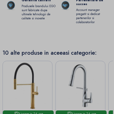
Garantia calitatii
Parteneriate de
succes
Produsele brandului EGO
Account manager
sunt fabricate dupa
pregatit si dedicat
ultimele tehnologii de
partenerilor si
calitate si inovatie
colaboratorilor
10 alte produse in aceeasi categorie:
Livrare in 24 ore
Livrare in 24 ore