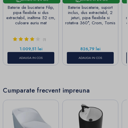
Baterie de bucatarie Filip,
Baterie bucatarie, suport
pipa flexibila si dus
inclus, dus extractabil, 2
extractabil, inaltime 52 cm,
jeturi, pipa flexibila si
r
culoare auriu mat
rotativa 360°, Crom, Tomis
(1)
Pret
Pret
1.009,51 lei
826,79 lei
ADAUGA IN COS
ADAUGA IN COS
Cumparate frecvent impreuna