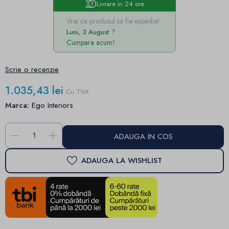
Livrare in 24 ore
Vrei ca produsul sa fie expediat
Luni, 3 August
Cumpara acum!
Scrie o recenzie
1.035,43 lei
Cu TVA
Marca:
Ego Interiors
-
+
ADAUGA IN COS
ADAUGA LA WISHLIST