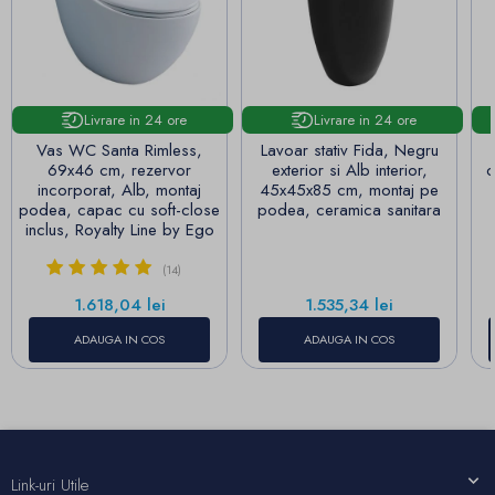
Livrare in 24 ore
Livrare in 24 ore
Vas WC Santa Rimless,
Lavoar stativ Fida, Negru
69x46 cm, rezervor
exterior si Alb interior,
c
incorporat, Alb, montaj
45x45x85 cm, montaj pe
podea, capac cu soft-close
podea, ceramica sanitara
inclus, Royalty Line by Ego
(14)
Pret
Pret
1.618,04 lei
1.535,34 lei
ADAUGA IN COS
ADAUGA IN COS
Link-uri Utile