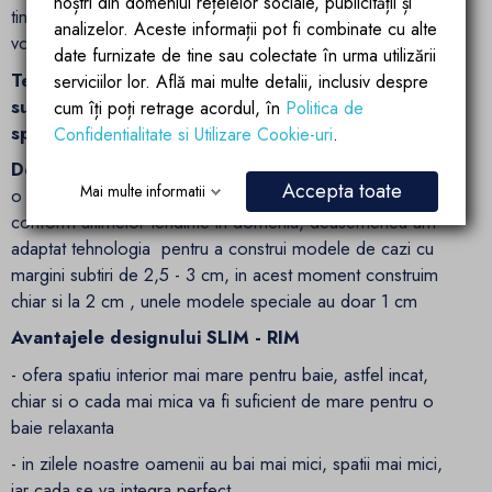
noștri din domeniul rețelelor sociale, publicității și
timp de 4 ore , repetand procesul de 3 ori ( imbinare,
analizelor. Aceste informații pot fi combinate cu alte
vopsire de baza, vopsire la suprafata).
date furnizate de tine sau colectate în urma utilizării
Tehnologia SLIM-RIM - construite din acryl foarte
serviciilor lor. Află mai multe detalii, inclusiv despre
subtire si foarte rezistent, cada ocupa mai putin
cum îți poți retrage acordul, în
Politica de
spatiu in baie
Confidentialitate si Utilizare Cookie-uri
.
Design minimalist/modern
- Cada este construita dintr-
Accepta toate
Mai multe informatii
o foaie de acril subtire si rezistenta fiind proiectata
conform ultimelor tendinte in domeniu, deasemenea am
adaptat tehnologia pentru a construi modele de cazi cu
margini subtiri de 2,5 - 3 cm, in acest moment construim
chiar si la 2 cm , unele modele speciale au doar 1 cm
Avantajele designului SLIM - RIM
- ofera spatiu interior mai mare pentru baie, astfel incat,
chiar si o cada mai mica va fi suficient de mare pentru o
baie relaxanta
- in zilele noastre oamenii au bai mai mici, spatii mai mici,
iar cada se va integra perfect