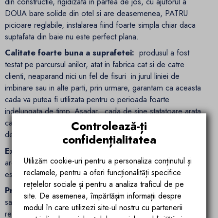
din constructie, rigidizata in partea de jos, cu ajutorul a
DOUA bare solide din otel si are deasemenea, PATRU
picioare reglabile, instalarea fiind foarte simpla chiar daca
suptafata din baie nu este perfect plana.
Calitate foarte buna a suprafetei:
produsul a fost
testat pe parcursul anilor, atat in fabrica cat si de catre
clienti, neaparand nici un fel de fisuri in jurul liniei de
imbinare sau in alte parti, prin urmare, garantam ca aceasta
cada va putea fi utilizata pentru o perioada foarte
indelungata de timp. Asadar, cada de sine statatoare arata
ca o structura dintr-o singura piesa, fara diferente notabile
Controlează-ți
de imbinare si culoare!
confidențialitatea
Extra informatii
- cada, atat in interior, cat si in exterior,
Utilizăm cookie-uri pentru a personaliza conținutul și
are culoare acrilica - ne referim la culoarea foii acrilice, nu
reclamele, pentru a oferi funcționalități specifice
este vopsita .
rețelelor sociale și pentru a analiza traficul de pe
Procesul de productie si calitate
- toate cazile din acril
site. De asemenea, împărtășim informații despre
sanitar sunt de calitate ( acril de calitate sanitara, nu material
modul în care utilizezi site-ul nostru cu partenerii
reciclat ) ,au fost intarite in cuptor la 50 de grade Celsius