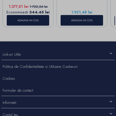
Pret
Pret de baza
1.377,81 lei
1.722,26 lei
Pret
Economisesti
344.45 lei
1.921,48 lei
ADAUGA IN COS
ADAUGA IN COS
Link-uri Utile
Politica de Confidentialitate si Utilizare Cookie-uri
Cookies
Formular de contact
Informatii
Contul tau