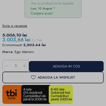
Vrei ca produsul sa fie expediat
Luni, 10 August
Cumpara acum!
Scrie o recenzie
5.006,10 lei
3.003,66 lei
Cu TVA
Economisesti
2,002.44 lei
Marca:
Ego Interiors
-
+
ADAUGA IN COS
ADAUGA LA WISHLIST