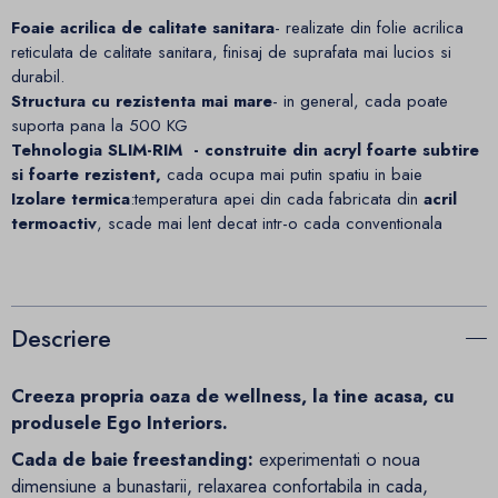
Foaie acrilica de calitate sanitara
- realizate din folie acrilica
reticulata de calitate sanitara, finisaj de suprafata mai lucios si
durabil.
Structura cu rezistenta mai mare
- in general, cada poate
suporta pana la 500 KG
Tehnologia SLIM-RIM - construite din acryl foarte subtire
si foarte rezistent,
cada ocupa mai putin spatiu in baie
Izolare termica
:temperatura apei din cada fabricata din
acril
termoactiv
, scade mai lent decat intr-o cada conventionala
Descriere
Creeza propria oaza de wellness, la tine acasa, cu
produsele Ego Interiors.
Cada de baie freestanding:
experimentati o noua
dimensiune a bunastarii, relaxarea confortabila in cada,