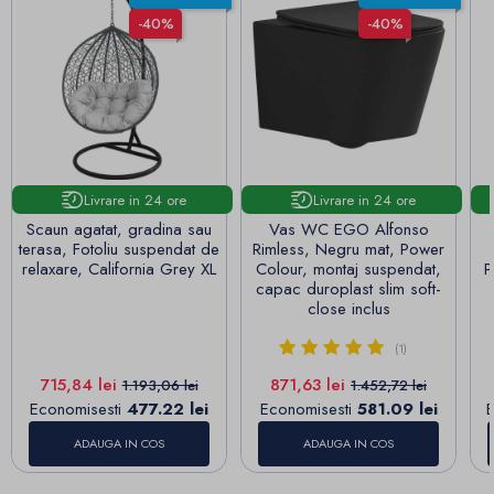
-40%
-40%
Livrare in 24 ore
Livrare in 24 ore
Scaun agatat, gradina sau
Vas WC EGO Alfonso
terasa, Fotoliu suspendat de
Rimless, Negru mat, Power
relaxare, California Grey XL
Colour, montaj suspendat,
P
capac duroplast slim soft-
close inclus
(1)
Pret
Pret de baza
Pret
Pret de baza
715,84 lei
871,63 lei
1.193,06 lei
1.452,72 lei
Economisesti
477.22 lei
Economisesti
581.09 lei
E
ADAUGA IN COS
ADAUGA IN COS