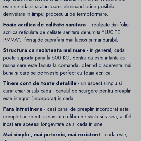
este neteda si stralucitoare, eliminand orice posibila
denivelare in timpul procesului de termoformare.
Foaie acrilica de calitate sanitara
- realizate din folie
acrilica reticulata de calitate sanitara denumita "LUCITE
PMMA", finisaj de suprafata mai lucios si mai durabil.
Structura cu rezistenta mai mare
- in general, cada
poate suporta pana la 500 KG, pentru ca este intarita cu
rasina care este facuta la comanda, oferind o aderenta mai
buna si care se potriveste perfect cu foaia acrilica.
Tinem cont de toate detaliile
- un aspect simplu si
curat chiar si sub cada - canalul de scurgere pentru preaplin
este integrat (incorporat) in cada
Fara intretinere
- cest canal de preaplin incorporat este
complet acoperit si etansat cu fibra de sticla si rasina, astfel
incat are aceeasi longevitate ca si cada in sine.
Mai simplu , mai puternic, mai rezistent
- cada este,