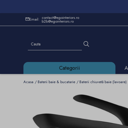
contact@egointeriors.ro
Email:
b2b@egointeriors.ro
Categorii
A
Acasa
Baterii baie & bucatarie
Baterii chiuvetă baie (lavoare)