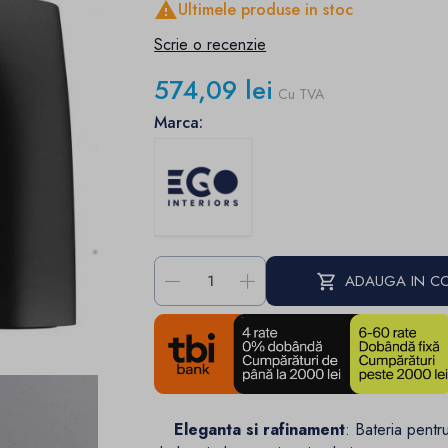

Ultimele produse in stoc
Scrie o recenzie
574,09 lei
Cu TVA
Marca:
-
+
ADAUGA IN C
Eleganta si rafinament
: Bateria pentr