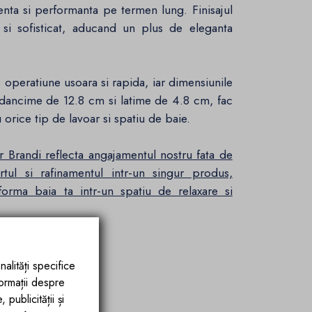
enta si performanta pe termen lung. Finisajul
si sofisticat, aducand un plus de eleganta
operatiune usoara si rapida, iar dimensiunile
dancime de 12.8 cm si latime de 4.8 cm, fac
u orice tip de lavoar si spatiu de baie.
ar Brandi reflecta angajamentul nostru fata de
rtul si rafinamentul intr-un singur produs,
forma baia ta intr-un spatiu de relaxare si
nalități specifice
formații despre
publicității și