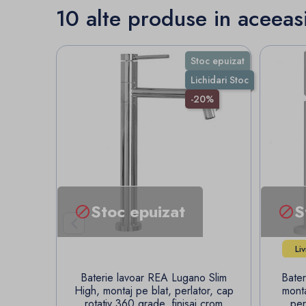
10 alte produse in aceeas
Stoc epuizat
Lichidari Stoc
-20%
Stoc epuizat
S



Li
Baterie lavoar REA Lugano Slim
Bate
High, montaj pe blat, perlator, cap
monta
rotativ 360 grade, finisaj crom
per