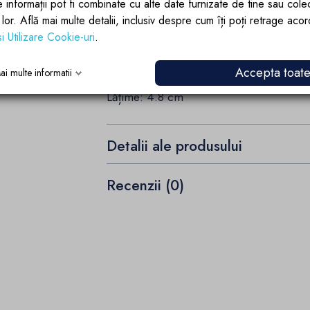
e informații pot fi combinate cu alte date furnizate de tine sau cole
lor lor. Află mai multe detalii, inclusiv despre cum îți poți retrage aco
Ușor și rapid de asamblat
si Utilizare Cookie-uri
.
Înălțime: 16.5 cm
Adâncime: 12.8 cm
Accepta toat
ai multe informatii
Lățime: 4.8 cm
Detalii ale produsului
Recenzii (0)