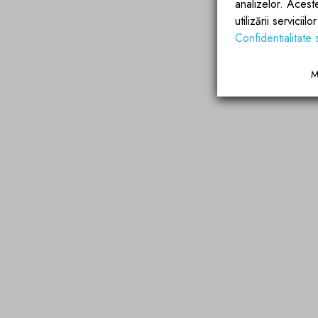
analizelor. Acest
utilizării servicii
Confidentialitate 
M