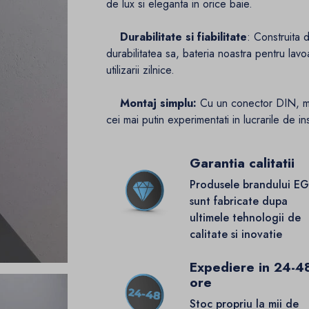
de lux si eleganta in orice baie.
Durabilitate si fiabilitate
: Construita 
durabilitatea sa, bateria noastra pentru lavoa
utilizarii zilnice.
Montaj simplu:
Cu un conector DIN, mont
cei mai putin experimentati in lucrarile de inst
Garantia calitatii
Produsele brandului E
sunt fabricate dupa
ultimele tehnologii de
calitate si inovatie
Expediere in 24-4
ore
Stoc propriu la mii de