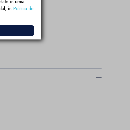
ctate în urma
rdul, în
Politica de
e