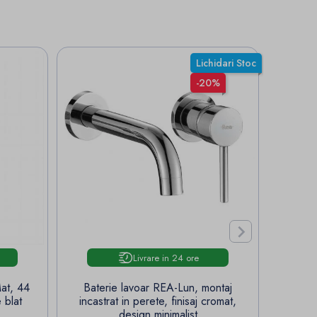
Lichidari Stoc
-20%

Livrare in 24 ore
Mat, 44
Baterie lavoar REA-Lun, montaj
Bate
 blat
incastrat in perete, finisaj cromat,
monta
design minimalist
per