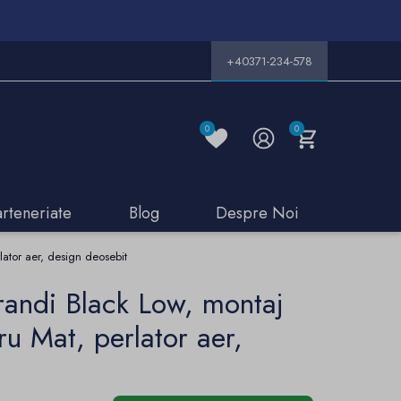
+40371-234-578
0
0
arteneriate
Blog
Despre Noi
lator aer, design deosebit
randi Black Low, montaj
ru Mat, perlator aer,