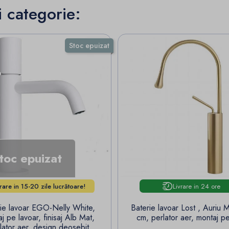
i categorie:
Stoc epuizat
toc epuizat
Livrare in 24 ore
vrare in 15-20 zile lucrătoare!
rie lavoar EGO-Nelly White,
Baterie lavoar Lost , Auriu 
j pe lavoar, finisaj Alb Mat,
cm, perlator aer, montaj pe
lator aer, design deosebit