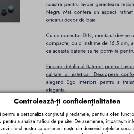
noastra pentru lavoar garanteaza rezist
Negru Mat confera un aspect rafinat 
oricarui decor de baie.
Cu un conector DIN, montajul devine o 
compacte, cu o inaltime de 16.5 cm, a
ca aceasta baterie sa fie potrivita pentr
Fiecare detaliu al Bateriei pentru Lavo
calitate si estetica. Descopera confo
alegand Ego Interiors pentru a trans
eleganta.
Controlează-ți confidențialitatea
Date tehnice:
Material: alama
i pentru a personaliza conținutul și reclamele, pentru a oferi funcțio
 și pentru a analiza traficul de pe site. De asemenea, împărtășim in
Finisaj: Negru Mat
zezi site-ul nostru cu partenerii noștri din domeniul rețelelor sociale, 
Conector DIN